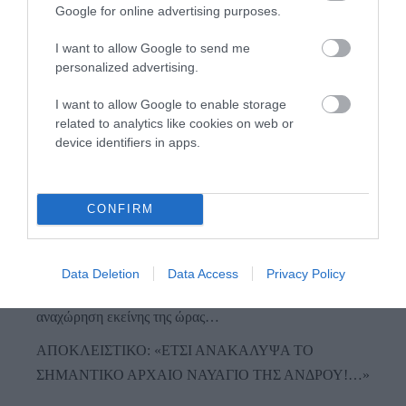
Google for online advertising purposes.
Προτεινόμενα άρθρα
I want to allow Google to send me
personalized advertising.
I want to allow Google to enable storage
Η νεολαία της Άνδρου είναι εδώ. Χρειάζεται όμως
related to analytics like cookies on web or
device identifiers in apps.
ευκαιρίες για να φανεί.
ΡΑΦΗΝΑ – ΘΕΟΥΤΑ σημειώσατε…
CONFIRM
ΣΥΓΚΛΟΝΙΣΤΙΚΟΣ ΑΠΟΧΑΙΡΕΤΙΣΜΟΣ ΣΤΗ
ΡΑΦΗΝΑ ΣΤΟ «ΤΕΛΕΥΤΑΙΟ ΜΠΑΡΚΟ» ΤΟΥ
ΚΑΠΕΤΑΝ ΑΝΤΩΝΗ ΒΙΔΑΛΗ
Data Deletion
Data Access
Privacy Policy
Απαράδεκτη εμπειρία στη Ραφήνα. Φωτογραφίες από την
αναχώρηση εκείνης της ώρας…
ΑΠΟΚΛΕΙΣΤΙΚΟ: «ΕΤΣΙ ΑΝΑΚΑΛΥΨΑ ΤΟ
ΣΗΜΑΝΤΙΚΟ ΑΡΧΑΙΟ ΝΑΥΑΓΙΟ ΤΗΣ ΑΝΔΡΟΥ!…»