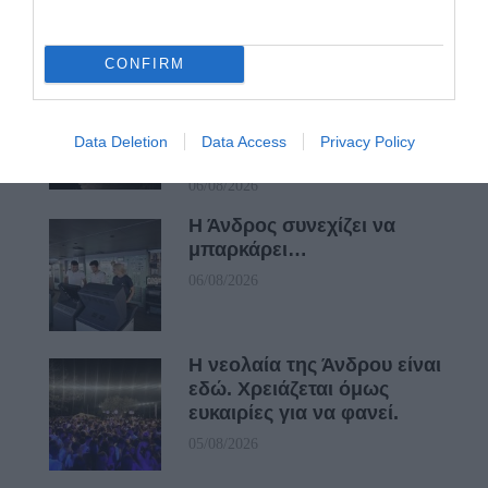
07/08/2026
CONFIRM
ΟΙ «ΕΥΤΥΧΙΣΜΕΝΕΣ
ΜΕΡΕΣ» ΕΙΝΑΙ ΜΠΡΟΣΤΑ:
Μια επίκαιρη ανάλυση για
Data Deletion
Data Access
Privacy Policy
το λιμάνι της Ραφήνας…
06/08/2026
Η Άνδρος συνεχίζει να
μπαρκάρει…
06/08/2026
Η νεολαία της Άνδρου είναι
εδώ. Χρειάζεται όμως
ευκαιρίες για να φανεί.
05/08/2026