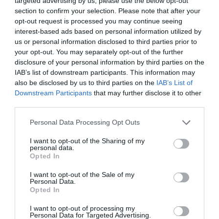
targeted advertising by us, please use the below opt-out
section to confirm your selection. Please note that after your
opt-out request is processed you may continue seeing
interest-based ads based on personal information utilized by
us or personal information disclosed to third parties prior to
your opt-out. You may separately opt-out of the further
disclosure of your personal information by third parties on the
IAB’s list of downstream participants. This information may
also be disclosed by us to third parties on the
IAB’s List of
Downstream Participants
that may further disclose it to other
Προτεινόμενα άρθρα
third parties.
Please note that this website/app uses one or more Google
Personal Data Processing Opt Outs
services and may gather and store information including but
ΦΕΣΤΙΒΑΛ ΑΝΔΡΟΥ: Ένα βαθυστόχαστο έργο του
not limited to your visit or usage behaviour. You may click to
I want to opt-out of the Sharing of my
personal data.
grant or deny consent to Google and its third-party tags to
Μπέκετ
Opted In
use your data for below specified purposes in below Google
Η νεολαία της Άνδρου είναι εδώ. Χρειάζεται όμως
consent section.
I want to opt-out of the Sale of my
Personal Data.
ευκαιρίες για να φανεί.
Opted In
ΡΑΦΗΝΑ – ΘΕΟΥΤΑ σημειώσατε…
I want to opt-out of processing my
Personal Data for Targeted Advertising.