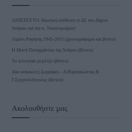
ΑΠΙΣΤΕΥΤΟ: Ιδιωτική υπόθεση το ΔΣ του Δήμου
Άνδρου για την κ. Τσατσομοίρου!
Λιμάνι Ραφήνας 1945-2015 (χρονογράφημα και βίντεο)
Η Μονή Παναχράντου της Άνδρου (βίντεο)
Το τελευταίο ρεμέτζο (βίντεο)
Δύο ανδριώτες ζωγράφοι – Δ.Βαρδακώστας &
Γ.Σεργουλόπουλος (βίντεο)
Ακολουθήστε μας