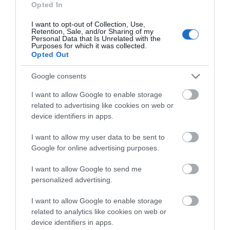
ΣΥΓΚΛΟΝΙΣΤΙΚΟΣ ΑΠΟΧΑΙΡΕΤΙΣΜΟΣ ΣΤΗ
Opted In
ΡΑΦΗΝΑ ΣΤΟ «ΤΕΛΕΥΤΑΙΟ ΜΠΑΡΚΟ» ΤΟΥ
I want to opt-out of Collection, Use,
ΚΑΠΕΤΑΝ ΑΝΤΩΝΗ ΒΙΔΑΛΗ
Retention, Sale, and/or Sharing of my
Personal Data that Is Unrelated with the
Purposes for which it was collected.
Απαράδεκτη εμπειρία στη Ραφήνα. Φωτογραφίες από την
Opted Out
αναχώρηση εκείνης της ώρας…
Google consents
Πρόσφατα Άρθρα
I want to allow Google to enable storage
related to advertising like cookies on web or
device identifiers in apps.
I want to allow my user data to be sent to
ΦΕΣΤΙΒΑΛ ΑΝΔΡΟΥ: Ένα
Google for online advertising purposes.
βαθυστόχαστο έργο του
Μπέκετ
I want to allow Google to send me
07/08/2026
personalized advertising.
I want to allow Google to enable storage
ΤΟ ΜΕΓΑΛΥΤΕΡΟ
related to analytics like cookies on web or
ΠΑΝΗΓΥΡΙ ΤΗΣ ΑΝΔΡΟΥ:
device identifiers in apps.
Του Σωτήρος στην Άρνη!…