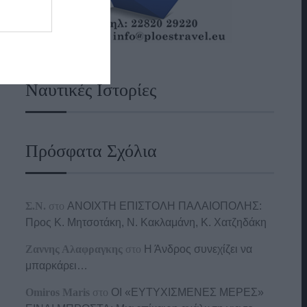
Ναυτικές Ιστορίες
Πρόσφατα Σχόλια
Σ.Ν.
στο
ΑΝΟΙΧΤΗ ΕΠΙΣΤΟΛΗ ΠΑΛΑΙΟΠΟΛΗΣ:
Προς K. Μητσοτάκη, N. Κακλαμάνη, K. Χατζηδάκη
Ζαννης Αλαφραγκης
στο
Η Άνδρος συνεχίζει να
μπαρκάρει…
Omiros Maris
στο
ΟΙ «ΕΥΤΥΧΙΣΜΕΝΕΣ ΜΕΡΕΣ»