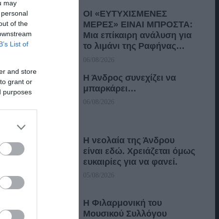
ou may
ΟΙ «ΕΥΤΥΧΙΣΜΕΝΕΣ
 personal
out of the
ΜΕΡΕΣ» ΕΙΝΑΙ ΜΠΡΟΣΤΑ:
 downstream
Μια επίκαιρη ανάλυση για
B’s List of
το λιμάνι της Ραφήνας…
06/08/2026
er and store
Η Άνδρος συνεχίζει να
to grant or
μπαρκάρει…
ed purposes
06/08/2026
Η νεολαία της Άνδρου
είναι εδώ. Χρειάζεται όμως
ευκαιρίες για να φανεί.
05/08/2026
Η Φιλαρμονική του
Μουσικού Συλλόγου