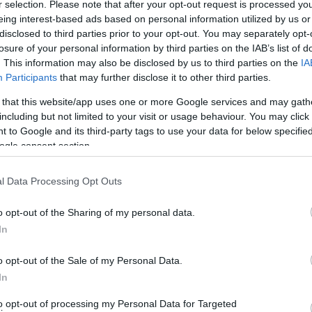
r selection. Please note that after your opt-out request is processed y
ς να εορτάζεται ως Παγκόσμια Ημέρα Περιβάλλοντος σε
eing interest-based ads based on personal information utilized by us or
disclosed to third parties prior to your opt-out. You may separately opt-
Εθνών (Ο.Η.Ε.) με στόχο την ενημέρωση,
losure of your personal information by third parties on the IAB’s list of
της περιβαλλοντικής συνείδησης των πολιτών.
. This information may also be disclosed by us to third parties on the
IA
Participants
that may further disclose it to other third parties.
των θαλασσών και των ακτών μας απαιτεί κοινή
μπειρία και πρακτική έχει αποδείξει ότι η θαλάσσια
 that this website/app uses one or more Google services and may gath
including but not limited to your visit or usage behaviour. You may click 
ή ενός ολοκληρωμένου σχεδιασμού που να βασίζεται
 to Google and its third-party tags to use your data for below specifi
ας και με τη συλλογική και συντονισμένη προσπάθεια
ogle consent section.
διωτικών.
l Data Processing Opt Outs
επετειακού μηνύματος
σε δημοσίευση του συνημμένου
Πολιτικής
που αφορά στον εορτασμό της Παγκόσμιας
o opt-out of the Sharing of my personal data.
 ενημερωτικού φυλλαδίου του Υ.ΝΑ.Ν.Π.,
In
 Υπηρεσίας μας στη σημασία του εθελοντισμού και στο
o opt-out of the Sale of my Personal Data.
αι του φυσικού περιβάλλοντος πρέπει να είναι πλέον
In
 όφελος της ζωής μας αλλά και των γενεών που
to opt-out of processing my Personal Data for Targeted