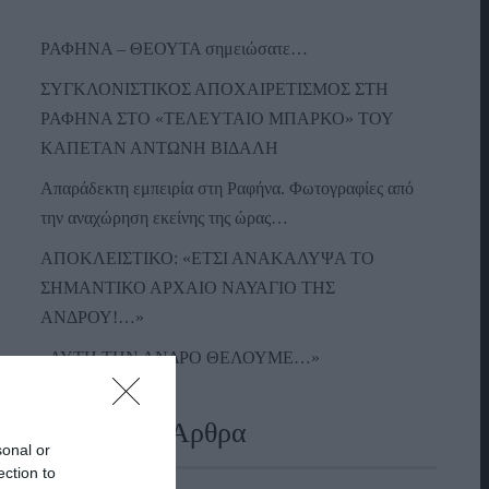
ΡΑΦΗΝΑ – ΘΕΟΥΤΑ σημειώσατε…
ΣΥΓΚΛΟΝΙΣΤΙΚΟΣ ΑΠΟΧΑΙΡΕΤΙΣΜΟΣ ΣΤΗ
ΡΑΦΗΝΑ ΣΤΟ «ΤΕΛΕΥΤΑΙΟ ΜΠΑΡΚΟ» ΤΟΥ
ΚΑΠΕΤΑΝ ΑΝΤΩΝΗ ΒΙΔΑΛΗ
Απαράδεκτη εμπειρία στη Ραφήνα. Φωτογραφίες από
την αναχώρηση εκείνης της ώρας…
ΑΠΟΚΛΕΙΣΤΙΚΟ: «ΕΤΣΙ ΑΝΑΚΑΛΥΨΑ ΤΟ
ΣΗΜΑΝΤΙΚΟ ΑΡΧΑΙΟ ΝΑΥΑΓΙΟ ΤΗΣ
ΑΝΔΡΟΥ!…»
«ΑΥΤΗ ΤΗΝ ΑΝΔΡΟ ΘΕΛΟΥΜΕ…»
Πρόσφατα Άρθρα
sonal or
ection to