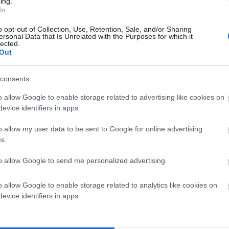
ing.
In
υτού, έλαβαν χώρα οι ακόλουθες δράσεις:
o opt-out of Collection, Use, Retention, Sale, and/or Sharing
ργασία με τον οργανισμό HELMEPA, καθώς και την
ersonal Data that Is Unrelated with the Purposes for which it
lected.
 Δημοτικού Σχολείου Γαυρίου Άνδρου
Out
θαρισμός βυθού του λιμένα Γαυρίου.
consents
ας μας σε συνεργασία με μαθητές και εκπαιδευτικούς
o allow Google to enable storage related to advertising like cookies on
ισμό της παραλίας Νημπορειό Άνδρου.
evice identifiers in apps.
καθαρισμός στην παραλία
0 έως 12:00, διεξήχθη
o allow my user data to be sent to Google for online advertising
s.
αγωγής μας, σε συνεργασία με εκπαιδευτικούς και
to allow Google to send me personalized advertising.
 Άνδρου
, στους οποίους κοινοποιείται το παρόν
o allow Google to enable storage related to analytics like cookies on
 τοποθέτηση περισσότερων κάδων απορριμμάτων στις
evice identifiers in apps.
 χώρους της Άνδρου και καθημερινή τακτική αποκομιδή
τητα και στην προστασία του θαλάσσιου και παράκτιου