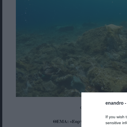
enandro 
Φωτογραφία από καθαρ
If you wish 
ΘΕΜΑ: «
Εορτασμός παγκόσμιας ημ
sensitive in