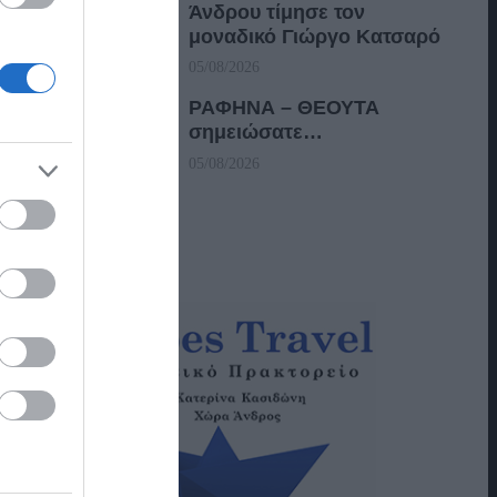
Άνδρου τίμησε τον
μοναδικό Γιώργο Κατσαρό
05/08/2026
ΡΑΦΗΝΑ – ΘΕΟΥΤΑ
σημειώσατε…
05/08/2026