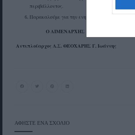
περιβάλλοντος.
Παρακαλούμε για την ενημέρωσή σας.
Ο ΛΙΜΕΝΑΡΧΗΣ
Αντιπλοίαρχος Λ.Σ. ΘΕΟΧΑΡΗΣ Γ. Ιωάννης
ΑΦΉΣΤΕ ΈΝΑ ΣΧΌΛΙΟ