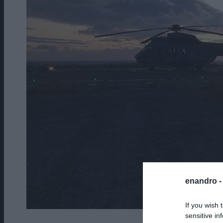
enandro 
If you wish 
sensitive in