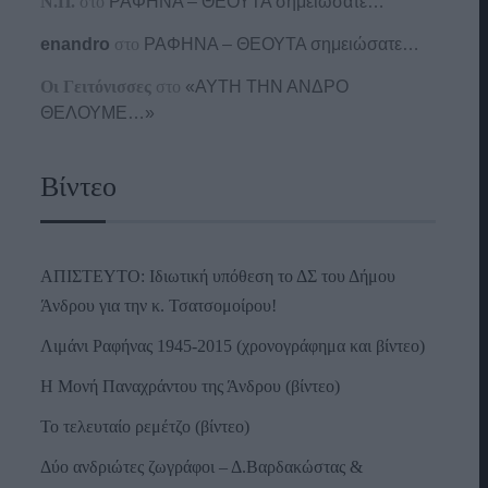
Ν.Π.
στο
ΡΑΦΗΝΑ – ΘΕΟΥΤΑ σημειώσατε…
enandro
στο
ΡΑΦΗΝΑ – ΘΕΟΥΤΑ σημειώσατε…
Οι Γειτόνισσες
στο
«ΑΥΤΗ ΤΗΝ ΑΝΔΡΟ
ΘΕΛΟΥΜΕ…»
Βίντεο
ΑΠΙΣΤΕΥΤΟ: Ιδιωτική υπόθεση το ΔΣ του Δήμου
Άνδρου για την κ. Τσατσομοίρου!
Λιμάνι Ραφήνας 1945-2015 (χρονογράφημα και βίντεο)
Η Μονή Παναχράντου της Άνδρου (βίντεο)
Το τελευταίο ρεμέτζο (βίντεο)
Δύο ανδριώτες ζωγράφοι – Δ.Βαρδακώστας &