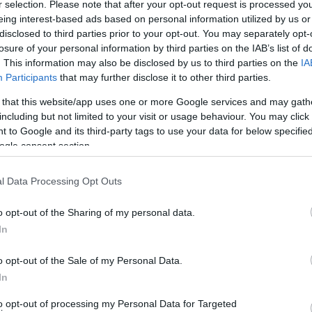
r selection. Please note that after your opt-out request is processed y
ελικοδρόμιο της Άνδρου για την μεταφορά ασθενούς.
eing interest-based ads based on personal information utilized by us or
disclosed to third parties prior to your opt-out. You may separately opt-
νδρο για δύο ασθενείς με καρδιακά επεισόδια, οι οποίοι
losure of your personal information by third parties on the IAB’s list of
. This information may also be disclosed by us to third parties on the
IA
Participants
that may further disclose it to other third parties.
ο πρωί κι έφυγε στις 6:00, παίρνοντας μαζί του ασθενή
 that this website/app uses one or more Google services and may gath
ευμα γύρω στις 17:00. Κι αυτό παρέλαβε επίσης ασθενή
including but not limited to your visit or usage behaviour. You may click 
οκομεία, που θα περιθάλπανε τους ασθενείς.
 to Google and its third-party tags to use your data for below specifi
ogle consent section.
ία του ΕΚΑΒ, των εργαζομένων του Δήμου στο
l Data Processing Opt Outs
ρεσιών ανά πάσα ώρα και στιγμή στο νησί μας.
o opt-out of the Sharing of my personal data.
ΑΝΔΡΩ”
In
o opt-out of the Sale of my Personal Data.
In
to opt-out of processing my Personal Data for Targeted