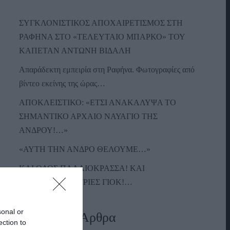
ΣΥΓΚΛΟΝΙΣΤΙΚΟΣ ΑΠΟΧΑΙΡΕΤΙΣΜΟΣ ΣΤΗ
ΡΑΦΗΝΑ ΣΤΟ «ΤΕΛΕΥΤΑΙΟ ΜΠΑΡΚΟ» ΤΟΥ
ΚΑΠΕΤΑΝ ΑΝΤΩΝΗ ΒΙΔΑΛΗ
Απαράδεκτη εμπειρία στη Ραφήνα. Φωτογραφίες από
βίντεο εκείνης της ώρας…
ΑΠΟΚΛΕΙΣΤΙΚΟ: «ΕΤΣΙ ΑΝΑΚΑΛΥΨΑ ΤΟ
ΣΗΜΑΝΤΙΚΟ ΑΡΧΑΙΟ ΝΑΥΑΓΙΟ ΤΗΣ
ΑΝΔΡΟΥ!…»
«ΑΥΤΗ ΤΗΝ ΑΝΔΡΟ ΘΕΛΟΥΜΕ…»
ΚΑΙ ΟΔΟΣ ΠΑΛΑIΟΚΡΑΣΣΑ! ΚΑΙ
ΑΝΕΜΟΓΕΝΝΗΤΡΙΕΣ ΓΙΟΚ!…
sonal or
Πρόσφατα Άρθρα
ection to