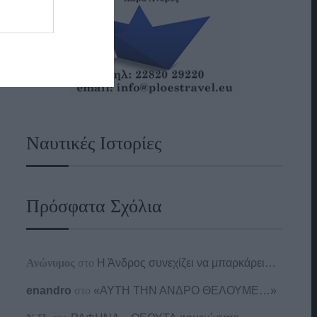
Ναυτικές Ιστορίες
Πρόσφατα Σχόλια
Ανώνυμος
στο
Η Άνδρος συνεχίζει να μπαρκάρει…
enandro
στο
«ΑΥΤΗ ΤΗΝ ΑΝΔΡΟ ΘΕΛΟΥΜΕ…»