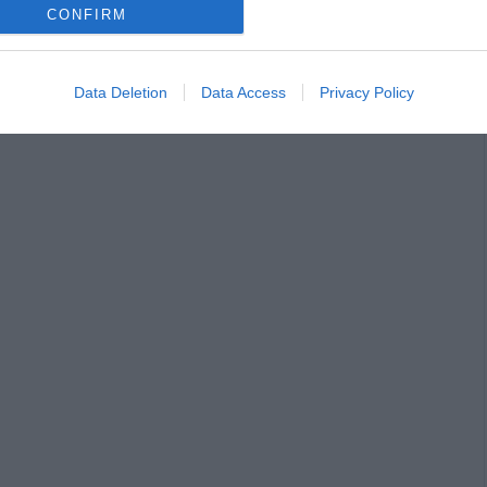
CONFIRM
σε αυτόν τον πλοηγό για την επόμενη φορά που θα σχολιάσω.
Data Deletion
Data Access
Privacy Policy