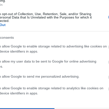
ing.
In
o opt-out of Collection, Use, Retention, Sale, and/or Sharing
ersonal Data that Is Unrelated with the Purposes for which it
lected.
Out
consents
o allow Google to enable storage related to advertising like cookies on
α σημειώνονται με
*
evice identifiers in apps.
o allow my user data to be sent to Google for online advertising
s.
to allow Google to send me personalized advertising.
o allow Google to enable storage related to analytics like cookies on
evice identifiers in apps.