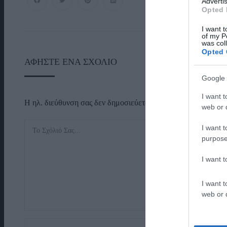
Advertis
Opted 
I want t
of my P
was col
Opted 
ΑΦΉΣΤΕ ΈΝΑ ΣΧΌΛΙΟ
Google 
I want t
Η ηλ. διεύθυνση σας δεν δημοσιεύεται.
Τα υποχρεωτικά πεδί
web or d
I want t
purpose
I want 
I want t
web or d