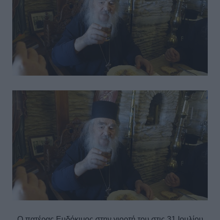
Ο πατέρας Ευδόκιμος στην γιορτή του στις 31 Ιουλίου