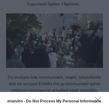
Χορευτικού Ομίλου Υδρούσας.
Στη συνέχεια ένας εντυπωσιακός νεαρός τραγουδιστής
από την κεντρική Ελλάδα είπε με εντυπωσιακό τρόπο
υπέροχα νησιώτικα και μελωδικά λαϊκά τραγούδια.
enandro -
Do Not Process My Personal Information