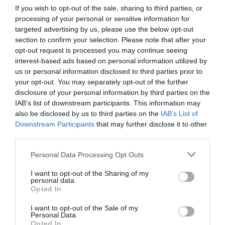
If you wish to opt-out of the sale, sharing to third parties, or
processing of your personal or sensitive information for
targeted advertising by us, please use the below opt-out
section to confirm your selection. Please note that after your
opt-out request is processed you may continue seeing
interest-based ads based on personal information utilized by
us or personal information disclosed to third parties prior to
your opt-out. You may separately opt-out of the further
disclosure of your personal information by third parties on the
IAB’s list of downstream participants. This information may
Από την μεριά μας ευχόμαστε προσωπικά, αλλά και ως
also be disclosed by us to third parties on the
IAB’s List of
ιστοσελίδα “Εν Άνδρω”, χρόνια πολλά στον Ευδόκιμο,
Downstream Participants
that may further disclose it to other
third parties.
που χάραξε με την παρουσία του τη ζωή μας, όπως και
την ζωή όλων όσων τον γνωρίζουν.
Please note that this website/app uses one or more Google
Personal Data Processing Opt Outs
services and may gather and store information including but
not limited to your visit or usage behaviour. You may click to
I want to opt-out of the Sharing of my
ΔΙΑΜΑΝΤΗΣ ΜΠΑΣΑΝΤΗΣ
personal data.
grant or deny consent to Google and its third-party tags to
Opted In
use your data for below specified purposes in below Google
consent section.
I want to opt-out of the Sale of my
Personal Data.
Opted In