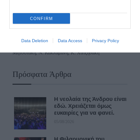
ΕΠΑΡΧΕΙΟΥ! ΟΙ ΕΥΘΥΝΕΣ ΟΜΩΣ
ΠΑΡΑΜΕΝΟΥΝ…
CONFIRM
ΑΠΟΚΛΕΙΣΤΙΚΟ: «ΕΤΣΙ ΑΝΑΚΑΛΥΨΑ ΤΟ
ΣΗΜΑΝΤΙΚΟ ΑΡΧΑΙΟ ΝΑΥΑΓΙΟ ΤΗΣ ΑΝΔΡΟΥ!…»
Data Deletion
Data Access
Privacy Policy
ΑΝΟΙΧΤΗ ΕΠΙΣΤΟΛΗ ΠΑΛΑΙΟΠΟΛΗΣ: Προς K.
Μητσοτάκη, N. Κακλαμάνη, K. Χατζηδάκη
Πρόσφατα Άρθρα
Η νεολαία της Άνδρου είναι
εδώ. Χρειάζεται όμως
ευκαιρίες για να φανεί.
05/08/2026
Η Φιλαρμονική του