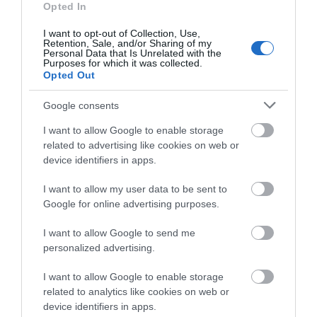
Opted In
I want to opt-out of Collection, Use,
Retention, Sale, and/or Sharing of my
Personal Data that Is Unrelated with the
Purposes for which it was collected.
Opted Out
Google consents
I want to allow Google to enable storage
Προτεινόμενα άρθρα
related to advertising like cookies on web or
device identifiers in apps.
I want to allow my user data to be sent to
Η Φιλαρμονική του Μουσικού Συλλόγου Άνδρου τίμησε
Google for online advertising purposes.
τον μοναδικό Γιώργο Κατσαρό
I want to allow Google to send me
Απαράδεκτη εμπειρία στη Ραφήνα. Φωτογραφίες από
personalized advertising.
βίντεο εκείνης της ώρας…
I want to allow Google to enable storage
Η ΥΔΡΟΦΟΡΑ ΤΟΥ ΕΠΑΡΧΕΙΟΥ ΧΑΘΗΚΕ! ΟΠΩΣ
related to analytics like cookies on web or
device identifiers in apps.
ΧΑΘΗΚΑΝ ΚΑΙ ΟΙ ΑΣΦΑΛΤΟΣΤΡΩΣΕΙΣ ΤΟΥ