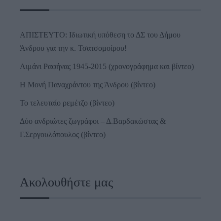
ΑΠΙΣΤΕΥΤΟ: Ιδιωτική υπόθεση το ΔΣ του Δήμου
Άνδρου για την κ. Τσατσομοίρου!
Λιμάνι Ραφήνας 1945-2015 (χρονογράφημα και βίντεο)
Η Μονή Παναχράντου της Άνδρου (βίντεο)
Το τελευταίο ρεμέτζο (βίντεο)
Δύο ανδριώτες ζωγράφοι – Δ.Βαρδακώστας &
Γ.Σεργουλόπουλος (βίντεο)
Ακολουθήστε μας