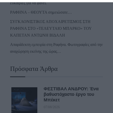
ευκαιρίες για να φανεί.
ΡΑΦΗΝΑ – ΘΕΟΥΤΑ σημειώσατε…
ΣΥΓΚΛΟΝΙΣΤΙΚΟΣ ΑΠΟΧΑΙΡΕΤΙΣΜΟΣ ΣΤΗ
ΡΑΦΗΝΑ ΣΤΟ «ΤΕΛΕΥΤΑΙΟ ΜΠΑΡΚΟ» ΤΟΥ
ΚΑΠΕΤΑΝ ΑΝΤΩΝΗ ΒΙΔΑΛΗ
Απαράδεκτη εμπειρία στη Ραφήνα. Φωτογραφίες από την
αναχώρηση εκείνης της ώρας…
Πρόσφατα Άρθρα
ΦΕΣΤΙΒΑΛ ΑΝΔΡΟΥ: Ένα
βαθυστόχαστο έργο του
Μπέκετ
07/08/2026