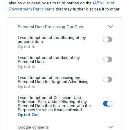
also be disclosed by us to third parties on the
IAB’s List of
Downstream Participants
that may further disclose it to other
third parties.
Please note that this website/app uses one or more Google
Personal Data Processing Opt Outs
services and may gather and store information including but
not limited to your visit or usage behaviour. You may click to
I want to opt-out of the Sharing of my
personal data.
grant or deny consent to Google and its third-party tags to
Opted In
use your data for below specified purposes in below Google
consent section.
I want to opt-out of the Sale of my
Personal Data.
Opted In
I want to opt-out of processing my
Personal Data for Targeted Advertising.
Opted In
I want to opt-out of Collection, Use,
Retention, Sale, and/or Sharing of my
Personal Data that Is Unrelated with the
Purposes for which it was collected.
Opted Out
Google consents