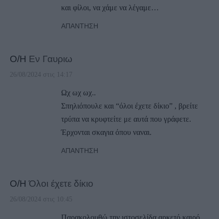
και φίλοι, να χάμε να λέγαμε…
ΑΠΆΝΤΗΣΗ
Ο/Η
Εν Γαυριω
26/08/2024 στις 14:17
Ωχ ωχ ωχ..
Σπηλιόπουλε και “όλοι έχετε δίκιο” , βρείτε
τρύπα να κρυφτείτε με αυτά που γράφετε.
Έρχονται σκαγια όπου ναναι.
ΑΠΆΝΤΗΣΗ
Ο/Η
Όλοι έχετε δίκιο
26/08/2024 στις 10:45
Παρακολουθώ την ιστοσελίδα αρκετό καιρό