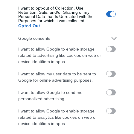
55
COMMENTS
I want to opt-out of Collection, Use,
Retention, Sale, and/or Sharing of my
Personal Data that Is Unrelated with the
Purposes for which it was collected.
Ο/Η
Earthbound
Opted Out
29/08/2024 στις 07:25
Google consents
Το ότι έχει γίνει καρτέλ η γραμμή της Άνδρου
I want to allow Google to enable storage
ούτε λόγος έτσι?
related to advertising like cookies on web or
device identifiers in apps.
ΣΧΟΛΙΟ ΕΝ ΑΝΔΡΩ
I want to allow my user data to be sent to
Παραθέτουμε την άποψη σας για τη γραμμή
Google for online advertising purposes.
μας στο διάλογο για τα εισιτήρια. Δεν
παραθέτουμε τις υπερβολικές απόψεις εναντίον
I want to allow Google to send me
personalized advertising.
μας.
I want to allow Google to enable storage
ΑΠΆΝΤΗΣΗ
related to analytics like cookies on web or
device identifiers in apps.
Ο/Η
Βαρθαλιτης Πανος