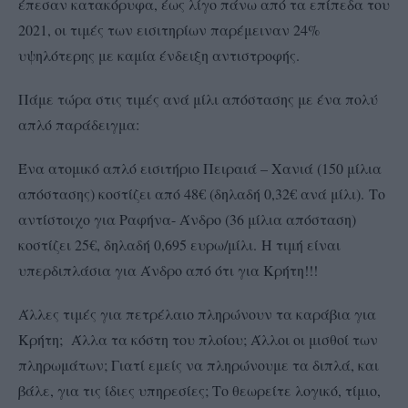
έπεσαν κατακόρυφα, έως λίγο πάνω από τα επίπεδα του
2021, οι τιμές των εισιτηρίων παρέμειναν 24%
υψηλότερης με καμία ένδειξη αντιστροφής.
Πάμε τώρα στις τιμές ανά μίλι απόστασης με ένα πολύ
απλό παράδειγμα:
Ένα ατομικό απλό εισιτήριο Πειραιά – Χανιά (150 μίλια
απόστασης) κοστίζει από 48€ (δηλαδή 0,32€ ανά μίλι). Το
αντίστοιχο για Ραφήνα- Άνδρο (36 μίλια απόσταση)
κοστίζει 25€, δηλαδή 0,695 ευρω/μίλι. Η τιμή είναι
υπερδιπλάσια για Άνδρο από ότι για Κρήτη!!!
Άλλες τιμές για πετρέλαιο πληρώνουν τα καράβια για
Κρήτη; Άλλα τα κόστη του πλοίου; Άλλοι οι μισθοί των
πληρωμάτων; Γιατί εμείς να πληρώνουμε τα διπλά, και
βάλε, για τις ίδιες υπηρεσίες; Το θεωρείτε λογικό, τίμιο,