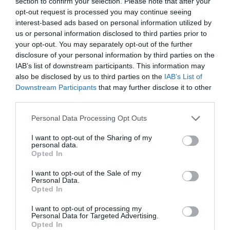
section to confirm your selection. Please note that after your
κατάπλου σε πλήθος λιμανιών κλπ. Και που
opt-out request is processed you may continue seeing
interest-based ads based on personal information utilized by
επαναλαμβάνουν αδιάκοπα συγκρίσεις καυσίμων και
us or personal information disclosed to third parties prior to
μιλίων γιατί αυτό καταλαβαίνουν μόνο. Και περιμένουν
your opt-out. You may separately opt-out of the further
με αυτό το επιχείρημα (με ένα νόμο και με ένα άρθρο το
disclosure of your personal information by third parties on the
IAB’s list of downstream participants. This information may
λέγανε άλλοτε) να ανατρέψουν τα πάντα.
also be disclosed by us to third parties on the
IAB’s List of
Downstream Participants
that may further disclose it to other
“ΕΝ ΑΝΔΡΩ”
third parties.
Please note that this website/app uses one or more Google
Personal Data Processing Opt Outs
services and may gather and store information including but
not limited to your visit or usage behaviour. You may click to
I want to opt-out of the Sharing of my
personal data.
grant or deny consent to Google and its third-party tags to
Opted In
use your data for below specified purposes in below Google
consent section.
I want to opt-out of the Sale of my
Personal Data.
Opted In
I want to opt-out of processing my
Personal Data for Targeted Advertising.
Opted In