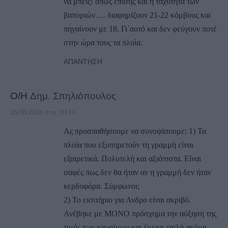
να μπεις! όπως επίσης και η ταχύτητα των
βαποριών…. διαφημίζουν 21-22 κόμβους και
πηγαίνουν με 18. Γι΄αυτό και δεν φεύγουν ποτέ
στην ώρα τους τα πλοία.
ΑΠΆΝΤΗΣΗ
Ο/Η
Δημ. Σπηλιόπουλος
26/08/2024 στις 10:14
Ας προσπαθήσουμε να συνοψίσουμε: 1) Τα
πλοία που εξυπηρετούν τη γραμμή είναι
εξαιρετικά. Πολυτελή και αξιόπιστα. Είναι
σαφές πως δεν θα ήταν αν η γραμμή δεν ήταν
κερδοφόρα. Σύμφωνοι;
2) To εισιτήριο για Ανδρο είναι ακριβό.
Ανέβηκε με ΜΟΝΟ πρόσχημα την αύξηση της
τιμής των καυσίμων και έμεινε ψηλά ακόμη