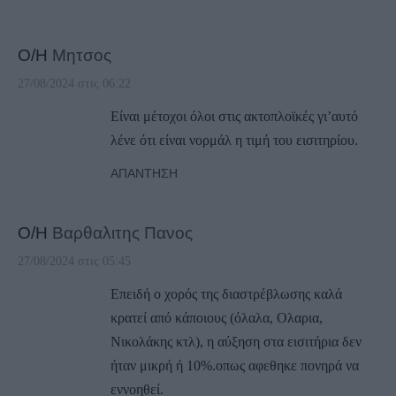
Ο/Η
Μητσος
27/08/2024 στις 06:22
Είναι μέτοχοι όλοι στις ακτοπλοϊκές γι’αυτό
λένε ότι είναι νορμάλ η τιμή του εισιτηρίου.
ΑΠΆΝΤΗΣΗ
Ο/Η
Βαρθαλιτης Πανος
27/08/2024 στις 05:45
Επειδή ο χορός της διαστρέβλωσης καλά
κρατεί από κάποιους (όλαλα, Ολαρια,
Νικολάκης κτλ), η αύξηση στα εισιτήρια δεν
ήταν μικρή ή 10%.οπως αφεθηκε πονηρά να
εννοηθεί.