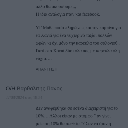
αλλο θα ακουσουμε;;;
Η ιδια αναλογια ηταν και facebook.
ΥΓ Μάθε πόσο πληρώνεις και την καμπίνα για
τα Χανιά για ένα νυχτερινό ταξίδι πολλών
ωρών κι όχι μόνο την καρέκλα του σαλονιού..
Γιατί στα Χανιά δύσκολα πας με καρέκλα όλη
νύχτα….
ΑΠΆΝΤΗΣΗ
Ο/Η
Bαρθαλιτης Πανος
27/08/2024 στις 18:34
Δεν αναφέρθηκα σε εσένα διαχειριστή για το
10%… Άλλοι είπαν με στομφο ” αν γίνει
μείωση 10% θα σωθείτε”? Σαν να ήταν η