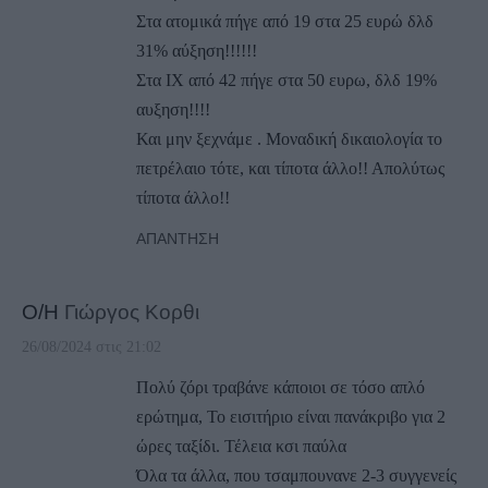
Στα ατομικά πήγε από 19 στα 25 ευρώ δλδ
31% αύξηση!!!!!!
Στα ΙΧ από 42 πήγε στα 50 ευρω, δλδ 19%
αυξηση!!!!
Και μην ξεχνάμε . Μοναδική δικαιολογία το
πετρέλαιο τότε, και τίποτα άλλο!! Απολύτως
τίποτα άλλο!!
ΑΠΆΝΤΗΣΗ
Ο/Η
Γιώργος Κορθι
26/08/2024 στις 21:02
Πολύ ζόρι τραβάνε κάποιοι σε τόσο απλό
ερώτημα, Το εισιτήριο είναι πανάκριβο για 2
ώρες ταξίδι. Τέλεια κσι παύλα
Όλα τα άλλα, που τσαμπουνανε 2-3 συγγενείς