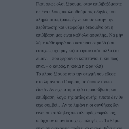
Γιατι όπως ολοι ξέρουμε, οταν επιβιβαζόμαστε
σε ένα πλοιο, ακολουθούμε τις οδηγίες του
πληρώματος (οπως έγινε και σε αυτην την
περίπτωση) και θεωρούμε δεδομένο οτι η
επιβίβαση μας ειναι καθ’ολα ασφαλής.. Να μήν
λέμε κάθε φορά που κατι πάει στραβά (και
ευτυχως οχι τραγικά) οτι φταιει κάτι άλλο (το
λιμανι – που ξερουν οι καπετάνιοι τι και πως
ειναι – ο καιρός, η κακιά η ωρα κλπ)
Το πλοιο ξέσυρε απο την στιγμή που έδεσε
στο λιμανι του Γαυρίου, με όποιον τρόπο
έδεσε. Αν ειχε σταματήσει η αποβίβαση και
επιβίβαση, λογω της αιτίας αυτής, τιποτε δεν θα
ειχε συμβεί…Αν το λιμάνι η οι συνθήκες δεν
ειναι οι κατάληλες απο πλευράς ασφάλειας,
υπάρχουν οι αντίστοιχες επιλογές … Το θέμα
ειναι αν ρισκάρεις, πρέπει να αναλαμβάνεις και