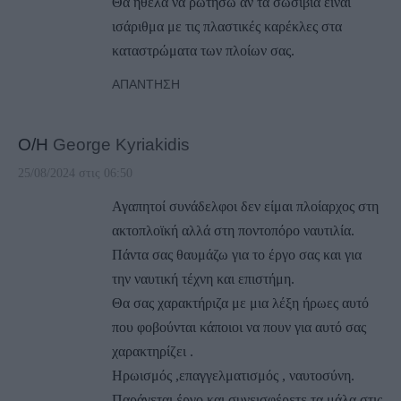
Θα ήθελα να ρωτήσω αν τα σωσίβια είναι
ισάριθμα με τις πλαστικές καρέκλες στα
καταστρώματα των πλοίων σας.
ΑΠΆΝΤΗΣΗ
Ο/Η
George Kyriakidis
25/08/2024 στις 06:50
Αγαπητοί συνάδελφοι δεν είμαι πλοίαρχος στη
ακτοπλοϊκή αλλά στη ποντοπόρο ναυτιλία.
Πάντα σας θαυμάζω για το έργο σας και για
την ναυτική τέχνη και επιστήμη.
Θα σας χαρακτήριζα με μια λέξη ήρωες αυτό
που φοβούνται κάποιοι να πουν για αυτό σας
χαρακτηρίζει .
Ηρωισμός ,επαγγελματισμός , ναυτοσύνη.
Παράγεται έργο και συνεισφέρετε τα μάλα στις