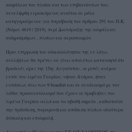
ασφάλεια του πλοίου και των επιβαινόντων του,
συνελήφθη ευρισκόμενος αναίτια σε ρόλο
κατηγορούμενου για παράβαση του άρθρου 291 του Π.Κ.
(Νόμος 4619 / 2019), περί Διατάραξης της ασφάλειας
σιδηροδρόμων , πλοίων και αεροσκαφών.
Προς επίρρωση του αδικαιολόγητου της εν λόγω
συλλήψεως θα πρέπει να γίνει απολύτως κατανοητό ότι
βραδινές ώρες της 15ης Αυγούστου , οι ριπές ανέμου
εντός του λιμένα Γαυρίου, νήσου Άνδρου, ήταν
εντάσεως άνω των 9 beaufort και σε συνδυασμό με τον
λάθος προσανατολισμό που έχουν οι προβλήτες του
λιμένα Γαυρίου αλλά και τα αβαθή σημεία , καθιστούσε
την πρόσδεση, παραμονή και απόδεση πλοίων ιδιαίτερα
δύσκολη και επισφαλή.
Αν λοιπόν ο Πλοίαρχος του Ε/Γ-Ο/Γ ΣΑΟΝΗΣΟΣ, τη