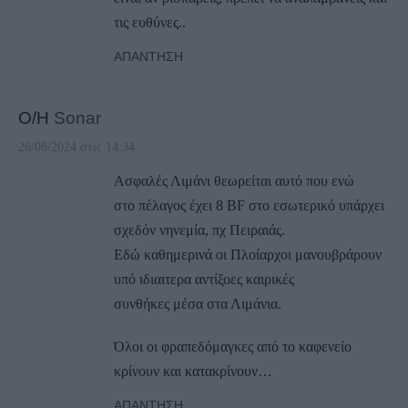
τις ευθύνες..
ΑΠΆΝΤΗΣΗ
Ο/Η
Sonar
26/08/2024 στις 14:34
Ασφαλές Λιμάνι θεωρείται αυτό που ενώ
στο πέλαγος έχει 8 BF στο εσωτερικό υπάρχει
σχεδόν νηνεμία, πχ Πειραιάς.
Εδώ καθημερινά οι Πλοίαρχοι μανουβράρουν
υπό ιδιαιτερα αντίξοες καιρικές
συνθήκες μέσα στα Λιμάνια.
Όλοι οι φραπεδόμαγκες από το καφενείο
κρίνουν και κατακρίνουν…
ΑΠΆΝΤΗΣΗ