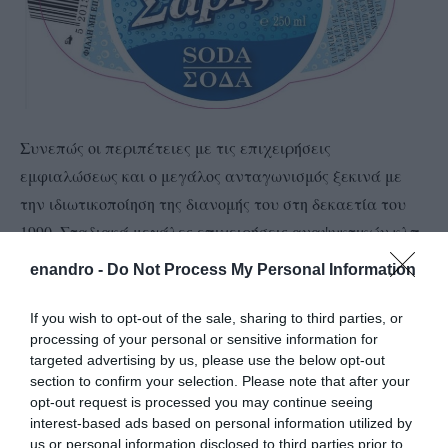
Συνεπώς οι περιπέτειες με τις επιχειρήσεις
εμφιαλώσεως και ο μεγάλος ανταγωνισμός ξεκινά με
την ιδιωτικοποίηση της διανομής του στη δεκαετία του
1990. Σταδιακά μεγάλες επιχειρήσεις αναψυκτικών κλπ
αγοράζουν το νερό των πηγών και εμφιαλώνουν
enandro -
Do Not Process My Personal Information
εκατομμύρια μπουκάλια. Στήνονται μεγάλα δίκτυα
διανομής. Μπαίνουν στον ανταγωνισμό οι πολυεθνικές
If you wish to opt-out of the sale, sharing to third parties, or
processing of your personal or sensitive information for
και γίνεται η νομοθεσία της ΕΕ πολύ αυστηρή, αλλά και
targeted advertising by us, please use the below opt-out
πολύ ακριβή για τις μικρότερες επιχειρήσεις. Μέσα σε
section to confirm your selection. Please note that after your
αυτό ανταγωνιστικό πεδίο καλείται η ΣΑΡΙΖΑ της
opt-out request is processed you may continue seeing
interest-based ads based on personal information utilized by
Άνδρου να υπάρξει. Το ζήτημα είναι πως, με τι σχέδιο
us or personal information disclosed to third parties prior to