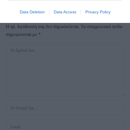
ΑΦΉΣΤΕ ΈΝΑ ΣΧΌΛΙΟ
Data Deletion
Data Access
Privacy Policy
Η ηλ. διεύθυνση σας δεν δημοσιεύεται.
Τα υποχρεωτικά πεδία
σημειώνονται με
*