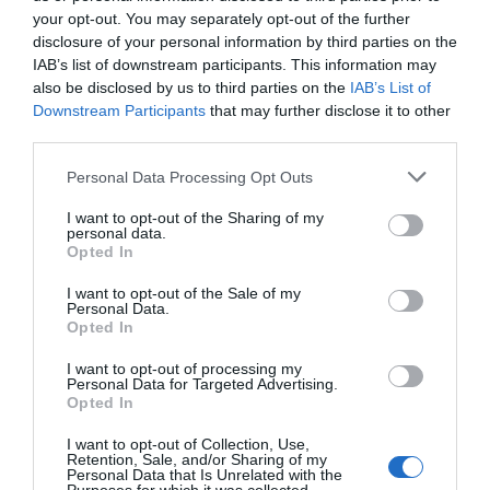
και ποιος ιδιοκτήτης θα το φέρει σε πέρας. Για την ώρα
your opt-out. You may separately opt-out of the further
είναι όλα στον αέρα…
disclosure of your personal information by third parties on the
IAB’s list of downstream participants. This information may
also be disclosed by us to third parties on the
IAB’s List of
ΣΗΜΕΙΩΣΗ ΕΝ ΑΝΔΡΩ: Μεγάλο μέρος των παραπάνω
Downstream Participants
that may further disclose it to other
πληροφορίων για την εξέλιξη της ΣΑΡΙΖΑ στις
third parties.
τελευταίες δεκαετίες, αλλά και το ανταγωνιστικό
Please note that this website/app uses one or more Google
Personal Data Processing Opt Outs
πλαίσιο του εμφιαλωμένου νερού, μάς έδωσε ο φίλος και
services and may gather and store information including but
συνεργάτης Νίκος Στεφάνου, πρώην αντιδήμαρχος
not limited to your visit or usage behaviour. You may click to
I want to opt-out of the Sharing of my
personal data.
grant or deny consent to Google and its third-party tags to
Άνδρου, που δραστηριοποιήθηκε στον χώρο πριν
Opted In
use your data for below specified purposes in below Google
χρόνια.
consent section.
I want to opt-out of the Sale of my
Personal Data.
Opted In
I want to opt-out of processing my
Personal Data for Targeted Advertising.
Opted In
I want to opt-out of Collection, Use,
Retention, Sale, and/or Sharing of my
Personal Data that Is Unrelated with the