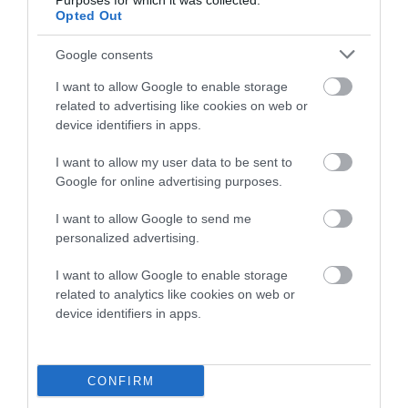
Purposes for which it was collected.
Opted Out
Google consents
I want to allow Google to enable storage
related to advertising like cookies on web or
device identifiers in apps.
I want to allow my user data to be sent to
1
ΣΧΌΛΙΟ
Google for online advertising purposes.
I want to allow Google to send me
Ο/Η
Τάσος
personalized advertising.
26/08/2024 στις 15:54
I want to allow Google to enable storage
related to analytics like cookies on web or
Έχω πλέον την βεβαιότητα ότι ο Κορθιανός
device identifiers in apps.
επιχειρηματίας μας βγήκε Κούλης…..
ΑΠΆΝΤΗΣΗ
CONFIRM