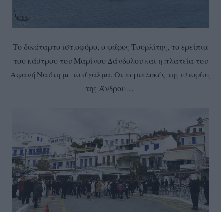
Το δικάταρτο ιστιοφόρο, ο φάρος Τουρλίτης, το ερείπια
του κάστρου του Μαρίνου Δάνδολου και η πλατεία του
Αφανή Ναύτη με το άγαλμα. Οι περιπλοκές της ιστορίας
της Άνδρου…