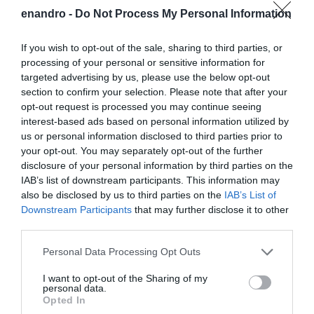
Το δικάταρτο ιστιοφόρο και η Χώρα όπως πια
enandro -
Do Not Process My Personal Information
αποτυπώνεται σήμερα. Κάτι σαν καρτ-ποστάλ μιας
If you wish to opt-out of the sale, sharing to third parties, or
άλλης εποχής. Διαδρομές στη Χώρα και στην Ιστορία με
processing of your personal or sensitive information for
αφορμή την ιστιοδρομία της Άνδρου…
targeted advertising by us, please use the below opt-out
section to confirm your selection. Please note that after your
opt-out request is processed you may continue seeing
interest-based ads based on personal information utilized by
us or personal information disclosed to third parties prior to
your opt-out. You may separately opt-out of the further
disclosure of your personal information by third parties on the
IAB’s list of downstream participants. This information may
also be disclosed by us to third parties on the
IAB’s List of
Downstream Participants
that may further disclose it to other
third parties.
Please note that this website/app uses one or more Google
Personal Data Processing Opt Outs
services and may gather and store information including but
ΑΦΉΣΤΕ ΈΝΑ ΣΧΌΛΙΟ
not limited to your visit or usage behaviour. You may click to
I want to opt-out of the Sharing of my
personal data.
grant or deny consent to Google and its third-party tags to
Opted In
use your data for below specified purposes in below Google