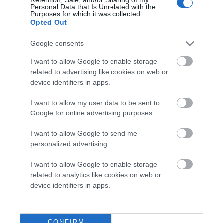
Προτεινόμενα άρθρα
Personal Data that Is Unrelated with the
Purposes for which it was collected.
Opted Out
Google consents
ΠΡΟΣΟΧΗ: Πολύ υψηλός κίνδυνος πυρκαγιάς στις
I want to allow Google to enable storage
Κυκλάδες
related to advertising like cookies on web or
Η Άνδρος συνεχίζει να μπαρκάρει…
device identifiers in apps.
Φωτογραφίες-κειμήλια από καλοκαίρια στην Άνδρο –
I want to allow my user data to be sent to
Από τον 19ο αιώνα μέχρι και την δεκαετία του 1970
Google for online advertising purposes.
ΟΡΜΟΣ ΚΟΡΘΙΟΥ: Όταν η φωτογραφία γίνεται μνήμη
I want to allow Google to send me
personalized advertising.
ΤΟ ΜΕΓΑΛΥΤΕΡΟ ΠΑΝΗΓΥΡΙ ΤΗΣ ΑΝΔΡΟΥ: Του
Σωτήρος στην Άρνη!…
I want to allow Google to enable storage
related to analytics like cookies on web or
device identifiers in apps.
Πρόσφατα Άρθρα
CONFIRM