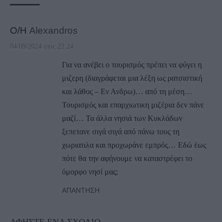
Ο/Η
Alexandros
04/09/2024 στις 22:24
Για να ανέβει ο τουρισμός πρέπει να φύγει η
μιζερη (διαγράφεται μια λέξη ως ρατσιστική
και λάθος – Εν Ανδρω)… από τη μέση…
Τουρισμός και επαρχιωτικη μιζέρια δεν πάνε
μαζί… Τα άλλα νησιά των Κυκλάδων
ξεπετανε σιγά σιγά από πάνω τους τη
χωριατιλα και προχωράνε εμπρός… Εδώ έως
πότε θα την αφήνουμε να καταστρέφει το
όμορφο νησί μας;
ΑΠΆΝΤΗΣΗ
ΑΦΉΣΤΕ ΈΝΑ ΣΧΌΛΙΟ