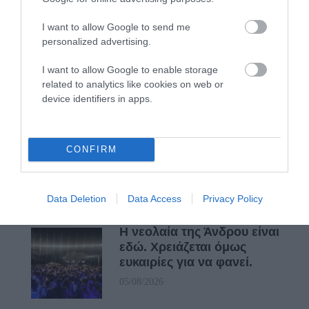
ΚΑΙ ΟΔΟΣ ΠΑΛΑIΟΚΡΑΣΣΑ! ΚΑΙ
I want to allow Google to send me
ΑΝΕΜΟΓΕΝΝΗΤΡΙΕΣ ΓΙΟΚ!…
personalized advertising.
I want to allow Google to enable storage
related to analytics like cookies on web or
Πρόσφατα Άρθρα
device identifiers in apps.
Η Άνδρος συνεχίζει να
CONFIRM
μπαρκάρει…
06/08/2026
Data Deletion
Data Access
Privacy Policy
Η νεολαία της Άνδρου είναι
εδώ. Χρειάζεται όμως
ευκαιρίες για να φανεί.
05/08/2026