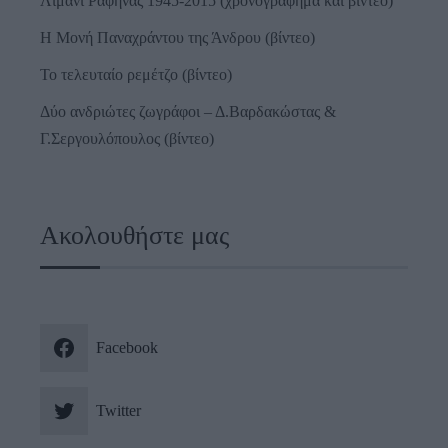
Λιμάνι Ραφήνας 1945-2015 (χρονογράφημα και βίντεο)
Η Μονή Παναχράντου της Άνδρου (βίντεο)
Το τελευταίο ρεμέτζο (βίντεο)
Δύο ανδριώτες ζωγράφοι – Δ.Βαρδακώστας &
Γ.Σεργουλόπουλος (βίντεο)
Ακολουθήστε μας
Facebook
Twitter