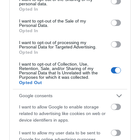
personal data.
grant or deny consent to Google and its third-party tags to
Opted In
use your data for below specified purposes in below Google
consent section.
I want to opt-out of the Sale of my
Personal Data.
Opted In
I want to opt-out of processing my
Προτεινόμενα άρθρα
Personal Data for Targeted Advertising.
Opted In
I want to opt-out of Collection, Use,
Retention, Sale, and/or Sharing of my
ΣΥΓΚΛΟΝΙΣΤΙΚΟΣ ΑΠΟΧΑΙΡΕΤΙΣΜΟΣ ΣΤΗ
Personal Data that Is Unrelated with the
Purposes for which it was collected.
ΡΑΦΗΝΑ ΣΤΟ «ΤΕΛΕΥΤΑΙΟ ΜΠΑΡΚΟ» ΤΟΥ
Opted Out
ΚΑΠΕΤΑΝ ΑΝΤΩΝΗ ΒΙΔΑΛΗ
Google consents
Απαράδεκτη εμπειρία στη Ραφήνα. Φωτογραφίες από
I want to allow Google to enable storage
βίντεο εκείνης της ώρας…
related to advertising like cookies on web or
ΑΠΟΚΛΕΙΣΤΙΚΟ: «ΕΤΣΙ ΑΝΑΚΑΛΥΨΑ ΤΟ
device identifiers in apps.
ΣΗΜΑΝΤΙΚΟ ΑΡΧΑΙΟ ΝΑΥΑΓΙΟ ΤΗΣ ΑΝΔΡΟΥ!…»
I want to allow my user data to be sent to
«ΑΥΤΗ ΤΗΝ ΑΝΔΡΟ ΘΕΛΟΥΜΕ…»
Google for online advertising purposes.