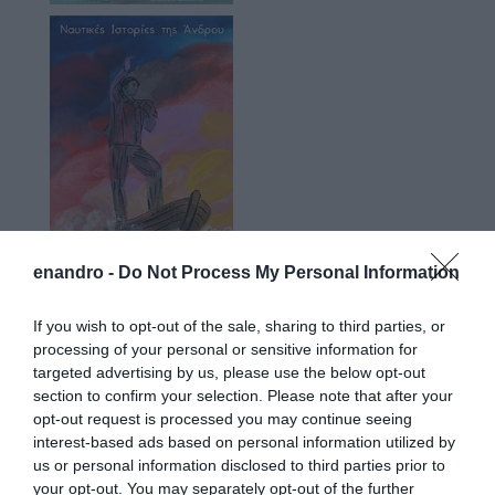
enandro -
Do Not Process My Personal Information
If you wish to opt-out of the sale, sharing to third parties, or
processing of your personal or sensitive information for
targeted advertising by us, please use the below opt-out
Προτεινόμενα άρθρα
section to confirm your selection. Please note that after your
opt-out request is processed you may continue seeing
interest-based ads based on personal information utilized by
us or personal information disclosed to third parties prior to
Φωτογραφίες-κειμήλια από καλοκαίρια στην Άνδρο –
your opt-out. You may separately opt-out of the further