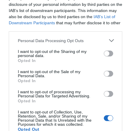
disclosure of your personal information by third parties on the
Από τον 19ο αιώνα μέχρι και την δεκαετία του 1970
IAB’s list of downstream participants. This information may
also be disclosed by us to third parties on the
IAB’s List of
ΟΡΜΟΣ ΚΟΡΘΙΟΥ: Όταν η φωτογραφία γίνεται μνήμη
Downstream Participants
that may further disclose it to other
Η Άνδρος συνεχίζει να μπαρκάρει…
third parties.
ΠΡΟΣΟΧΗ: Πολύ υψηλός κίνδυνος πυρκαγιάς στις
Please note that this website/app uses one or more Google
Personal Data Processing Opt Outs
services and may gather and store information including but
Κυκλάδες
not limited to your visit or usage behaviour. You may click to
I want to opt-out of the Sharing of my
personal data.
ΧΩΡΟΤΑΞΙΚΟ ΓΙΑ ΤΟΝ ΤΟΥΡΙΣΜΟ: Η φέρουσα
grant or deny consent to Google and its third-party tags to
Opted In
use your data for below specified purposes in below Google
ικανότητα στο επίκεντρο
consent section.
I want to opt-out of the Sale of my
Personal Data.
Opted In
Πρόσφατα Άρθρα
I want to opt-out of processing my
Personal Data for Targeted Advertising.
Opted In
ΔΥΟ ΚΑΛΟΚΑΙΡΙΝΑ
I want to opt-out of Collection, Use,
ΔΡΩΜΕΝΑ: Όταν η νέα
Retention, Sale, and/or Sharing of my
Personal Data that Is Unrelated with the
γενιά συναντά τη
Purposes for which it was collected.
ναυτοσύνη του νησιού
Opted Out