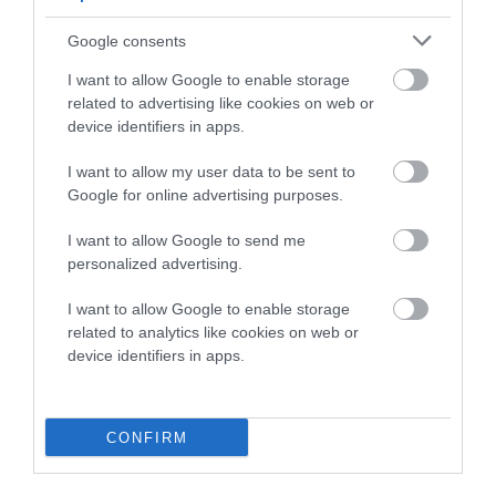
09/08/2026
Google consents
ΠΡΟΣΟΧΗ: Πολύ υψηλός
I want to allow Google to enable storage
κίνδυνος πυρκαγιάς στις
related to advertising like cookies on web or
Κυκλάδες
device identifiers in apps.
08/08/2026
I want to allow my user data to be sent to
Google for online advertising purposes.
Φωτογραφίες-κειμήλια από
καλοκαίρια στην Άνδρο –
I want to allow Google to send me
Από τον 19ο αιώνα μέχρι
personalized advertising.
και την δεκαετία του 1970
08/08/2026
I want to allow Google to enable storage
related to analytics like cookies on web or
ΟΡΜΟΣ ΚΟΡΘΙΟΥ: Όταν η
device identifiers in apps.
φωτογραφία γίνεται μνήμη
08/08/2026
CONFIRM
ΧΩΡΟΤΑΞΙΚΟ ΓΙΑ ΤΟΝ