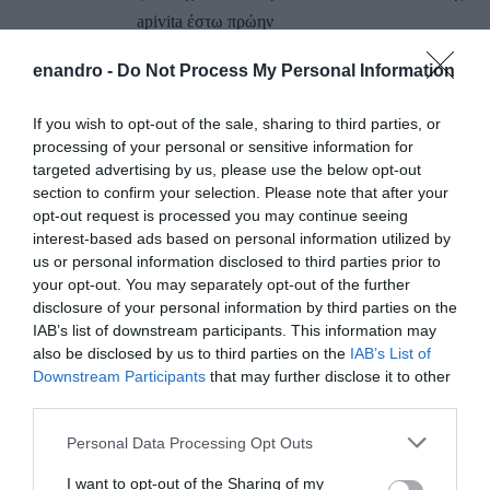
apivita έστω πρώην
ΑΠΆΝΤΗΣΗ
enandro -
Do Not Process My Personal Information
If you wish to opt-out of the sale, sharing to third parties, or
ΑΦΉΣΤΕ ΈΝΑ ΣΧΌΛΙΟ
processing of your personal or sensitive information for
targeted advertising by us, please use the below opt-out
section to confirm your selection. Please note that after your
opt-out request is processed you may continue seeing
Η ηλ. διεύθυνση σας δεν δημοσιεύεται.
Τα υποχρεωτικά πεδία
interest-based ads based on personal information utilized by
σημειώνονται με
*
us or personal information disclosed to third parties prior to
your opt-out. You may separately opt-out of the further
disclosure of your personal information by third parties on the
IAB’s list of downstream participants. This information may
also be disclosed by us to third parties on the
IAB’s List of
Downstream Participants
that may further disclose it to other
third parties.
Please note that this website/app uses one or more Google
Personal Data Processing Opt Outs
services and may gather and store information including but
not limited to your visit or usage behaviour. You may click to
I want to opt-out of the Sharing of my