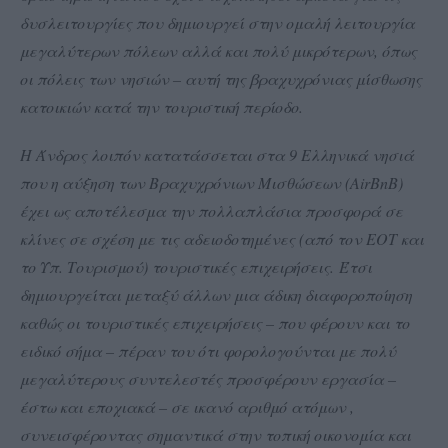
δυσλειτουργίες που δημιουργεί στην ομαλή λειτουργία
μεγαλύτερων πόλεων αλλά και πολύ μικρότερων, όπως
οι πόλεις των νησιών – αυτή της βραχυχρόνιας μίσθωσης
κατοικιών κατά την τουριστική περίοδο.
Η Άνδρος λοιπόν κατατάσσεται στα 9 Ελληνικά νησιά
που η αύξηση των Βραχυχρόνιων Μισθώσεων (AirBnB)
έχει ως αποτέλεσμα την πολλαπλάσια προσφορά σε
κλίνες σε σχέση με τις αδειοδοτημένες (από τον ΕΟΤ και
το Υπ. Τουρισμού) τουριστικές επιχειρήσεις. Έτσι
δημιουργείται μεταξύ άλλων μια άδικη διαφοροποίηση
καθώς οι τουριστικές επιχειρήσεις – που φέρουν και το
ειδικό σήμα – πέραν του ότι φορολογούνται με πολύ
μεγαλύτερους συντελεστές προσφέρουν εργασία –
έστω και εποχιακά – σε ικανό αριθμό ατόμων ,
συνεισφέροντας σημαντικά στην τοπική οικονομία και