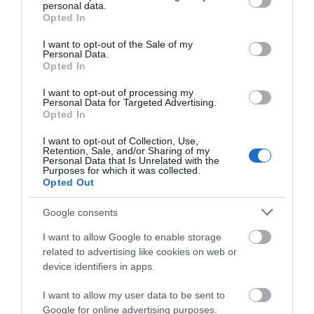
personal data.
grant or deny consent to Google and its third-party tags to
Opted In
use your data for below specified purposes in below Google
consent section.
I want to opt-out of the Sale of my
Personal Data.
Opted In
I want to opt-out of processing my
Personal Data for Targeted Advertising.
Αποθήκευσε το όνομά μου, email, και τον ιστότοπο μου σε
Opted In
αυτόν τον πλοηγό για την επόμενη φορά που θα σχολιάσω.
I want to opt-out of Collection, Use,
Retention, Sale, and/or Sharing of my
Personal Data that Is Unrelated with the
Purposes for which it was collected.
Opted Out
Google consents
I want to allow Google to enable storage
related to advertising like cookies on web or
device identifiers in apps.
I want to allow my user data to be sent to
Google for online advertising purposes.