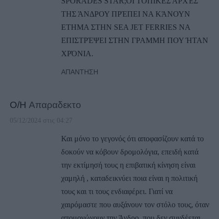
SPORADES STAR;ΟΙ ΤΟΠΙΚΕΣ ΑΡΧΈΣ
ΤΗΣ ΆΝΔΡΟΥ ΠΡΈΠΕΙ ΝΑ ΚΆΝΟΥΝ
ΕΤΗΜΑ ΣΤΗΝ SEA JET FERRIES ΝΑ
ΕΠΙΣΤΡΈΨΕΙ ΣΤΗΝ ΓΡΑΜΜΗ ΠΟΥ ΉΤΑΝ
ΧΡΌΝΙΑ.
ΑΠΆΝΤΗΣΗ
Ο/Η
Απαραδεκτο
05/12/2024 στις 04:27
Και μόνο το γεγονός ότι αποφασίζουν κατά το
δοκούν να κόβουν δρομολόγια, επειδή κατά
την εκτίμησή τους η επιβατική κίνηση είναι
χαμηλή , καταδεικνύει ποια είναι η πολιτική
τους και τι τους ενδιαφέρει. Γιατί να
χαιρόμαστε που αυξάνουν τον στόλο τους, όταν
απομονώνουν την Άνδρο, που δεν συνδέεται