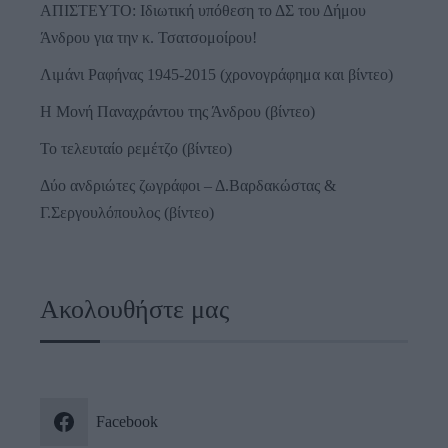
ΑΠΙΣΤΕΥΤΟ: Ιδιωτική υπόθεση το ΔΣ του Δήμου
Άνδρου για την κ. Τσατσομοίρου!
Λιμάνι Ραφήνας 1945-2015 (χρονογράφημα και βίντεο)
Η Μονή Παναχράντου της Άνδρου (βίντεο)
Το τελευταίο ρεμέτζο (βίντεο)
Δύο ανδριώτες ζωγράφοι – Δ.Βαρδακώστας &
Γ.Σεργουλόπουλος (βίντεο)
Ακολουθήστε μας
Facebook