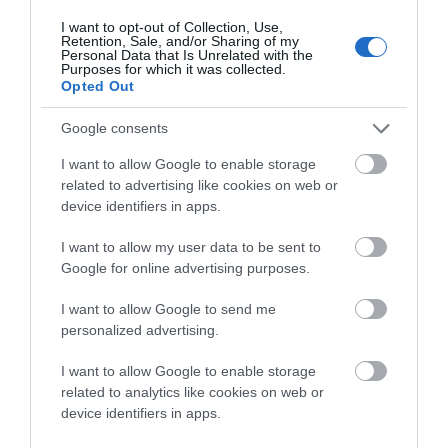
Αν θέλουμε να έρχονται επισκέπτες τα
I want to opt-out of Collection, Use,
Retention, Sale, and/or Sharing of my
Σαββατοκύριακα πρέπει να συνεχίσει το
Personal Data that Is Unrelated with the
Purposes for which it was collected.
δρομολόγιο Παρασκευή απόγευμα 7.15 η 7.30
Opted Out
(τουλαχιστον 4-5 μήνες το χρόνο) το οποίο
Google consents
άλλωστε πάντα υπήρχε.
I want to allow Google to enable storage
ΑΠΆΝΤΗΣΗ
related to advertising like cookies on web or
device identifiers in apps.
Ο/Η
Συχνός Επισκέπτης
I want to allow my user data to be sent to
Google for online advertising purposes.
03/12/2024 στις 14:13
Ένα πλοίο τη θερινή σεζόν ειδικά με
I want to allow Google to send me
personalized advertising.
αναχώρηση στις 12:00 από τη Ραφήνα βοηθά
κυρίως τους επισκέπτες των νησιών Άνδρου
I want to allow Google to enable storage
και Τήνου που φθάνουν με πρωινές πτήσεις
related to analytics like cookies on web or
device identifiers in apps.
στο αεροδρόμιο Αθηνών. Όσον αφορά τα
απογευματινά δρομολόγια ίσως μια