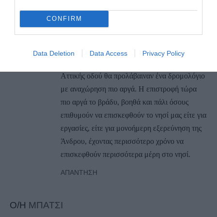
τροποποίηση του κλασικού δρομολογίου των
CONFIRM
17:30 με πιθανη αναχώρησή του στις 18:30
από Ραφήνα, θα βοηθούσε σίγουρα όσους
εργάζονται μέχρι τις 17:00 και θέλουν να
Data Deletion
Data Access
Privacy Policy
ταξιδέψουν. Με μέτρο και λεωφορείο ή μέσω
Αττικής οδού θα προλάβαιναν ένα δρομολόγιο
με αναχώρηση πιο αργά. Η επιστροφή τώρα
πιο αργά το βράδυ, βοηθά και πάλι όσους
επιθυμούν να επισκεφθούν το νησί μας είτε για
εργασίες, είτε για μονοήμερη εξερεύνηση της
Άνδρου, έχοντας περισσότερο χρόνο να
επισκεφθούν περισσότερα μέρη στο νησί.
ΑΠΆΝΤΗΣΗ
Ο/Η
ΜΠΑΤΣΙ