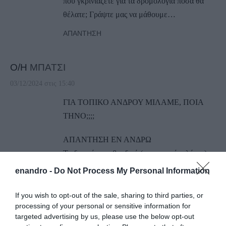
που γκρινιάζετε για τα δρομολόγια πόσα θα
θέλατε; Γράψτε μας να μάθουμε…
ΑΠΆΝΤΗΣΗ
Ο/Η
ΜΠΑΤΣΙ
03/12/2024 στις 15:40
ΓΙΑ ΤΟΠΙΚΟ ΑΝΔΡΟΥ ΜΙΛΑΜΕ, ΠΟΙΑ
ΤΗΝΟ;;;;
ΑΠΑΝΤΗΣΗ ΕΝ ΑΝΔΡΩ
Το διερχόμενο βραδινό (περι αυτού ο λόγος)
περνά και από Τήνο.
enandro -
Do Not Process My Personal Information
ΑΠΆΝΤΗΣΗ
If you wish to opt-out of the sale, sharing to third parties, or
processing of your personal or sensitive information for
targeted advertising by us, please use the below opt-out
Ο/Η
Ferries