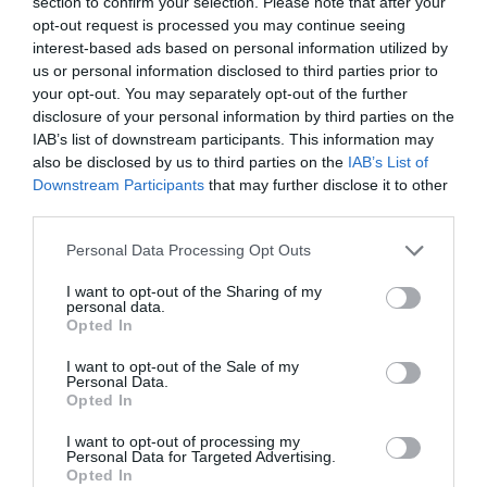
section to confirm your selection. Please note that after your
03/12/2024 στις 14:38
opt-out request is processed you may continue seeing
interest-based ads based on personal information utilized by
Ασ κόψουν τα τοπικά, ενδιαφέρονται και άλλες
us or personal information disclosed to third parties prior to
εταιρείες να καλύψουν το κενό και να
your opt-out. You may separately opt-out of the further
disclosure of your personal information by third parties on the
συνδέσουν την Ανδρο μας και με άλλα νησιά!
IAB’s list of downstream participants. This information may
ΑΠΆΝΤΗΣΗ
also be disclosed by us to third parties on the
IAB’s List of
Downstream Participants
that may further disclose it to other
third parties.
Ο/Η
Ανδριωτης
Please note that this website/app uses one or more Google
Personal Data Processing Opt Outs
services and may gather and store information including but
03/12/2024 στις 14:30
not limited to your visit or usage behaviour. You may click to
I want to opt-out of the Sharing of my
personal data.
Απάντηση από Χώρα Κόρθι Μπατσί Γαύριο.
grant or deny consent to Google and its third-party tags to
Opted In
use your data for below specified purposes in below Google
Εμείς που έχουμε τουριστικές επιχειρήσεις,
consent section.
I want to opt-out of the Sale of my
αλλά και οι περισσότεροι νομίζω, ξέρουμε οτι
Personal Data.
τα απογευματινά δρομολόγια από Ραφήνα
Opted In
Παρασκευή 4.30 και 5.30 δεν τα προλαβαίνουν
I want to opt-out of processing my
οι οικογένειες όσων δουλεύουν. Απλά
Personal Data for Targeted Advertising.
Opted In
πράγματα.