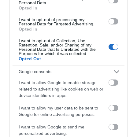
Προτεινόμενα άρθρα
Personal Data.
Opted In
I want to opt-out of processing my
Personal Data for Targeted Advertising.
Γιατί οι Τούρκοι συρρέουν στα ελληνικά νησιά
Opted In
ΕΚΔΗΛΩΣΕΙΣ ΤΩΝ ΗΜΕΡΩΝ: Παγοποιείο
I want to opt-out of Collection, Use,
Retention, Sale, and/or Sharing of my
Μαντζαβελάκη & Καΐρειος Βιβλιοθήκη
Personal Data that Is Unrelated with the
Purposes for which it was collected.
ΦΕΣΤΙΒΑΛ ΑΝΔΡΟΥ: Ένα βαθυστόχαστο έργο του
Opted Out
Μπέκετ
Google consents
Η νεολαία της Άνδρου είναι εδώ. Χρειάζεται όμως
I want to allow Google to enable storage
ευκαιρίες για να φανεί.
related to advertising like cookies on web or
device identifiers in apps.
ΡΑΦΗΝΑ – ΘΕΟΥΤΑ σημειώσατε…
I want to allow my user data to be sent to
Google for online advertising purposes.
Πρόσφατα Άρθρα
I want to allow Google to send me
personalized advertising.