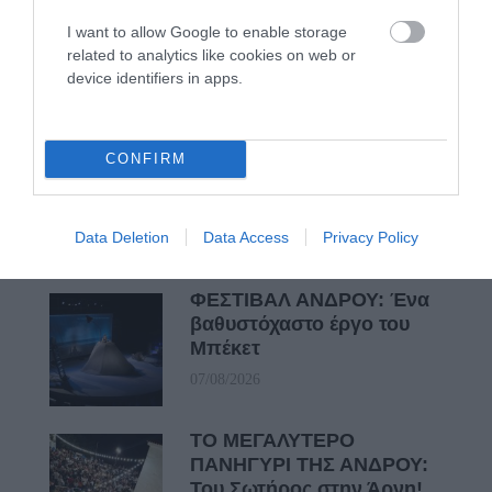
Γιατί οι Τούρκοι συρρέουν
I want to allow Google to enable storage
στα ελληνικά νησιά
related to analytics like cookies on web or
08/08/2026
device identifiers in apps.
ΕΚΔΗΛΩΣΕΙΣ ΤΩΝ
CONFIRM
ΗΜΕΡΩΝ: Παγοποιείο
Μαντζαβελάκη & Καΐρειος
Βιβλιοθήκη
Data Deletion
Data Access
Privacy Policy
08/08/2026
ΦΕΣΤΙΒΑΛ ΑΝΔΡΟΥ: Ένα
βαθυστόχαστο έργο του
Μπέκετ
07/08/2026
ΤΟ ΜΕΓΑΛΥΤΕΡΟ
ΠΑΝΗΓΥΡΙ ΤΗΣ ΑΝΔΡΟΥ:
Του Σωτήρος στην Άρνη!…