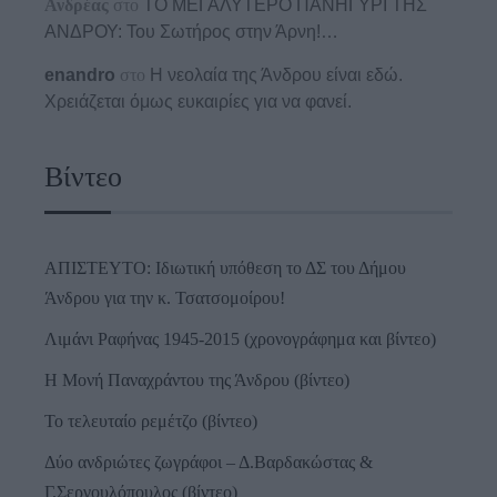
Ανδρέας
στο
ΤΟ ΜΕΓΑΛΥΤΕΡΟ ΠΑΝΗΓΥΡΙ ΤΗΣ
ΑΝΔΡΟΥ: Του Σωτήρος στην Άρνη!…
enandro
στο
Η νεολαία της Άνδρου είναι εδώ.
Χρειάζεται όμως ευκαιρίες για να φανεί.
Βίντεο
ΑΠΙΣΤΕΥΤΟ: Ιδιωτική υπόθεση το ΔΣ του Δήμου
Άνδρου για την κ. Τσατσομοίρου!
Λιμάνι Ραφήνας 1945-2015 (χρονογράφημα και βίντεο)
Η Μονή Παναχράντου της Άνδρου (βίντεο)
Το τελευταίο ρεμέτζο (βίντεο)
Δύο ανδριώτες ζωγράφοι – Δ.Βαρδακώστας &
Γ.Σεργουλόπουλος (βίντεο)