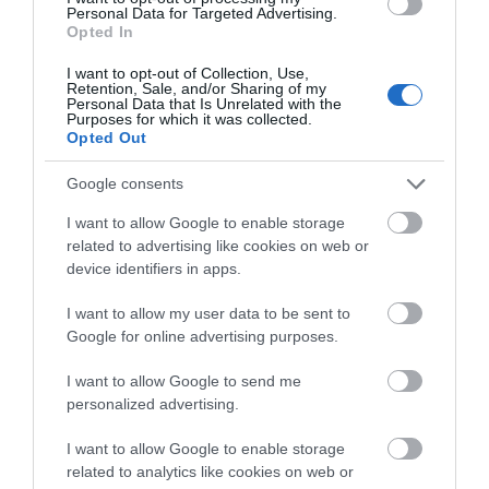
Personal Data for Targeted Advertising.
06/08/2026
Opted In
I want to opt-out of Collection, Use,
Retention, Sale, and/or Sharing of my
Η νεολαία της Άνδρου είναι
Personal Data that Is Unrelated with the
Purposes for which it was collected.
εδώ. Χρειάζεται όμως
Opted Out
ευκαιρίες για να φανεί.
05/08/2026
Google consents
I want to allow Google to enable storage
Η Φιλαρμονική του
related to advertising like cookies on web or
Μουσικού Συλλόγου
device identifiers in apps.
Άνδρου τίμησε τον
μοναδικό Γιώργο Κατσαρό
I want to allow my user data to be sent to
Google for online advertising purposes.
05/08/2026
I want to allow Google to send me
ΡΑΦΗΝΑ – ΘΕΟΥΤΑ
personalized advertising.
σημειώσατε…
05/08/2026
I want to allow Google to enable storage
related to analytics like cookies on web or