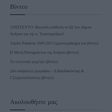
Βίντεο
ΑΠΙΣΤΕΥΤΟ: Ιδιωτική υπόθεση το ΔΣ του Δήμου
Άνδρου για την κ. Τσατσομοίρου!
Λιμάνι Ραφήνας 1945-2015 (χρονογράφημα και βίντεο)
Η Μονή Παναχράντου της Άνδρου (βίντεο)
Το τελευταίο ρεμέτζο (βίντεο)
Δύο ανδριώτες ζωγράφοι – Δ.Βαρδακώστας &
Γ.Σεργουλόπουλος (βίντεο)
Ακολουθήστε μας