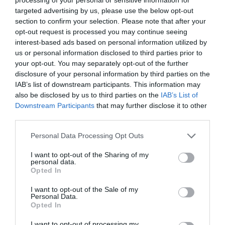
Απαράδεκτη εμπειρία στη Ραφήνα. Φωτογραφίες από την
targeted advertising by us, please use the below opt-out
αναχώρηση εκείνης της ώρας…
section to confirm your selection. Please note that after your
opt-out request is processed you may continue seeing
ΑΠΟΚΛΕΙΣΤΙΚΟ: «ΕΤΣΙ ΑΝΑΚΑΛΥΨΑ ΤΟ
interest-based ads based on personal information utilized by
ΣΗΜΑΝΤΙΚΟ ΑΡΧΑΙΟ ΝΑΥΑΓΙΟ ΤΗΣ ΑΝΔΡΟΥ!…»
us or personal information disclosed to third parties prior to
your opt-out. You may separately opt-out of the further
«ΑΥΤΗ ΤΗΝ ΑΝΔΡΟ ΘΕΛΟΥΜΕ…»
disclosure of your personal information by third parties on the
IAB’s list of downstream participants. This information may
also be disclosed by us to third parties on the
IAB’s List of
Πρόσφατα Άρθρα
Downstream Participants
that may further disclose it to other
third parties.
Please note that this website/app uses one or more Google
Personal Data Processing Opt Outs
ΟΙ «ΕΥΤΥΧΙΣΜΕΝΕΣ
services and may gather and store information including but
ΜΕΡΕΣ» ΕΙΝΑΙ ΜΠΡΟΣΤΑ:
not limited to your visit or usage behaviour. You may click to
I want to opt-out of the Sharing of my
personal data.
Μια επίκαιρη ανάλυση για
grant or deny consent to Google and its third-party tags to
Opted In
το λιμάνι της Ραφήνας…
use your data for below specified purposes in below Google
consent section.
I want to opt-out of the Sale of my
06/08/2026
Personal Data.
Opted In
Η Άνδρος συνεχίζει να
μπαρκάρει…
I want to opt-out of processing my