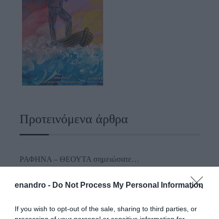
Προτεινόμενα άρθρα
ΡΑΦΗΝΑ – ΘΕΟΥΤΑ σημειώσατε…
ΣΥΓΚΛΟΝΙΣΤΙΚΟΣ ΑΠΟΧΑΙΡΕΤΙΣΜΟΣ ΣΤΗ
enandro -
Do Not Process My Personal Information
ΡΑΦΗΝΑ ΣΤΟ «ΤΕΛΕΥΤΑΙΟ ΜΠΑΡΚΟ» ΤΟΥ
ΚΑΠΕΤΑΝ ΑΝΤΩΝΗ ΒΙΔΑΛΗ
If you wish to opt-out of the sale, sharing to third parties, or
processing of your personal or sensitive information for