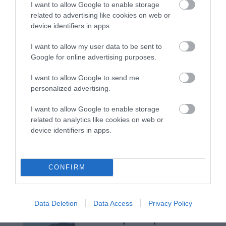
I want to allow Google to enable storage
related to advertising like cookies on web or
Γιατί οι Τούρκοι συρρέουν στα ελληνικά νησιά
device identifiers in apps.
ΕΚΔΗΛΩΣΕΙΣ ΤΩΝ ΗΜΕΡΩΝ: Παγοποιείο
I want to allow my user data to be sent to
Μαντζαβελάκη & Καΐρειος Βιβλιοθήκη
Google for online advertising purposes.
ΦΕΣΤΙΒΑΛ ΑΝΔΡΟΥ: Ένα βαθυστόχαστο έργο του
I want to allow Google to send me
Μπέκετ
personalized advertising.
Η νεολαία της Άνδρου είναι εδώ. Χρειάζεται όμως
I want to allow Google to enable storage
ευκαιρίες για να φανεί.
related to analytics like cookies on web or
device identifiers in apps.
ΡΑΦΗΝΑ – ΘΕΟΥΤΑ σημειώσατε…
Πρόσφατα Άρθρα
CONFIRM
Data Deletion
Data Access
Privacy Policy
Γιατί οι Τούρκοι συρρέουν
στα ελληνικά νησιά