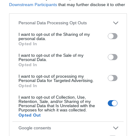
Downstream Participants
that may further disclose it to other
third parties.
Please note that this website/app uses one or more Google
Personal Data Processing Opt Outs
services and may gather and store information including but
not limited to your visit or usage behaviour. You may click to
I want to opt-out of the Sharing of my
personal data.
grant or deny consent to Google and its third-party tags to
Opted In
use your data for below specified purposes in below Google
consent section.
I want to opt-out of the Sale of my
Personal Data.
Opted In
I want to opt-out of processing my
Personal Data for Targeted Advertising.
Opted In
I want to opt-out of Collection, Use,
Retention, Sale, and/or Sharing of my
Personal Data that Is Unrelated with the
Purposes for which it was collected.
Opted Out
Προτεινόμενα άρθρα
Google consents