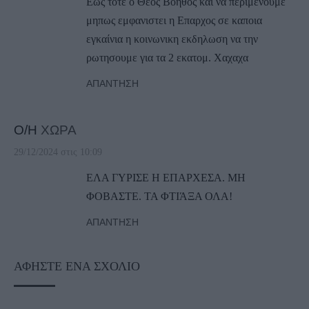
Εως τοτε ο Θεος Βοηθος και να περιμενουμε
μηπως εμφανιστει η Επαρχος σε καποια
εγκαίνια η κοινωνικη εκδηλωση να την
ρωτησουμε για τα 2 εκατομ. Χαχαχα
ΑΠΆΝΤΗΣΗ
Ο/Η
ΧΩΡΑ
29/12/2024 στις 10:09
ΕΛΑ ΓΥΡΙΣΕ Η ΕΠΑΡΧΕΣΑ. ΜΗ
ΦΟΒΑΣΤΕ. ΤΑ ΦΤΙΆΞΑ ΟΛΑ!
ΑΠΆΝΤΗΣΗ
ΑΦΉΣΤΕ ΈΝΑ ΣΧΌΛΙΟ