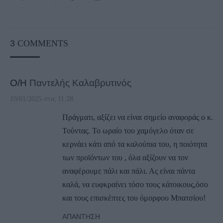
3
COMMENTS
Ο/Η
Παντελής Καλαβρυτινός
19/01/2025 στις 11:28
Πράγματι, αξίζει να είναι σημείο αναφοράς ο κ.
Τούντας. Το ωραίο του χαμόγελο όταν σε
κερνάει κάτι από τα καλούπια του, η ποιότητα
των προϊόντων του , όλα αξίζουν να τον
αναφέρουμε πάλι και πάλι. Ας είναι πάντα
καλά, να ευφκραίνει τόσο τους κάτοικους,όσο
και τους επισκέπτες του όμορφου Μπατσίου!
ΑΠΆΝΤΗΣΗ