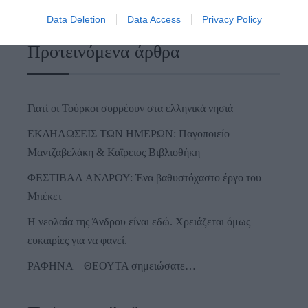
Data Deletion
Data Access
Privacy Policy
Προτεινόμενα άρθρα
Γιατί οι Τούρκοι συρρέουν στα ελληνικά νησιά
ΕΚΔΗΛΩΣΕΙΣ ΤΩΝ ΗΜΕΡΩΝ: Παγοποιείο
Μαντζαβελάκη & Καΐρειος Βιβλιοθήκη
ΦΕΣΤΙΒΑΛ ΑΝΔΡΟΥ: Ένα βαθυστόχαστο έργο του
Μπέκετ
Η νεολαία της Άνδρου είναι εδώ. Χρειάζεται όμως
ευκαιρίες για να φανεί.
ΡΑΦΗΝΑ – ΘΕΟΥΤΑ σημειώσατε…