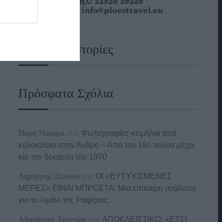
Ναυτικές Ιστορίες
Πρόσφατα Σχόλια
Πηγή Μακρα.
στο
Φωτογραφίες-κειμήλια από
καλοκαίρια στην Άνδρο – Από τον 19ο αιώνα μέχρι
και την δεκαετία του 1970
Δημήτρης Σπύρου
στο
ΟΙ «ΕΥΤΥΧΙΣΜΕΝΕΣ
ΜΕΡΕΣ» ΕΙΝΑΙ ΜΠΡΟΣΤΑ: Μια επίκαιρη ανάλυση
για το λιμάνι της Ραφήνας…
Αθανάσιος Τσίντζας
στο
ΑΠΟΚΛΕΙΣΤΙΚΟ: «ΕΤΣΙ