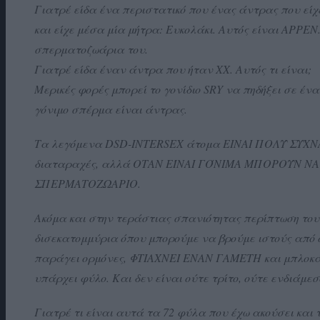
Γιατρέ είδα ένα περιστατικό που ένας άντρας που είχ
και είχε μέσα μία μήτρα: Ευκολάκι. Αυτός είναι ΑΡΡΕΝ.
σπερματοζωάρια του.
Γιατρέ είδα έναν άντρα που ήταν ΧΧ. Αυτός τι είναι;
Μερικές φορές μπορεί το γονίδιο SRY να πηδήξει σε έν
γόνιμο σπέρμα είναι άντρας.
Τα λεγόμενα DSD-INTERSEX άτομα ΕΙΝΑΙ ΠΟΛΎ ΣΥΧΝΑ 
διαταραχές, αλλά ΟΤΑΝ ΕΊΝΑΙ ΓΌΝΙΜΑ ΜΠΟΡΟΎΝ 
ΣΠΕΡΜΑΤΟΖΩΑΡΙΟ.
Ακόμα και στην τεράστιας σπανιότητας περίπτωση του
δισεκατομμύρια όπου μπορούμε να βρούμε ιστούς από όρ
παράγει ορμόνες, ΦΤΙΑΧΝΕΙ ΕΝΑΝ ΓΑΜΕΤΗ και μπλοκάρ
υπάρχει φύλο. Και δεν είναι ούτε τρίτο, ούτε ενδιάμεσ
Γιατρέ τι είναι αυτά τα 72 φύλα που έχω ακούσει και