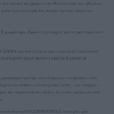
ε δύο παιδιά του βρήκαν στα 80 έναν όγκο τον έβγαλαν
 Διότι έχει κάνει ήδη δύο παιδιά έχοντας δώσει τα
α Χ χρωμόσωμα. Εφόσον έχει όρχεις και ας μην παράγουν
ΣΤΕΙΡΑ και πολύ συχνά έχουν και άλλες πολλαπλές
ΝΑ ΠΑΡΆΞΟΥΝ ΕΝΑΝ ΜΟΝΟ ΓΑΜΕΤΗ Ή ΩΑΡΙΟ Ή
 χιμαιρισμού μιλάμε για ελάχιστους ανθρώπους στα
χεις και ωοθήκες ο λειτουργικός ιστός – αν υπάρχει –
ει την παραγωγή του άλλου. Συνεπώς ακόμα και εκεί
ο.
 τα non-binary;ΠΡΟΣΩΠΙΚΌΤΗΤΕΣ είναι φίλε μου.