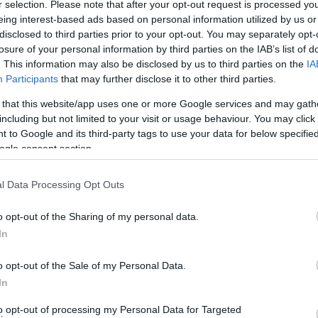
ξηγήσουμε γιατί είδα πολύ μπέρδεμα εχθές.
r selection. Please note that after your opt-out request is processed y
eing interest-based ads based on personal information utilized by us or
χρόνια που ήρθε στη γη, ορίζεται με βάση τον ΓΑΜΕΤΗ
disclosed to third parties prior to your opt-out. You may separately opt-
losure of your personal information by third parties on the IAB’s list of
τες είναι δύο. Ο μεγάλος το ΩΆΡΙΟ και ο μικρός το
. This information may also be disclosed by us to third parties on the
IA
Participants
that may further disclose it to other third parties.
τορίας και όχι τρίτος ούτε ενδιάμεσος τα φύλα είναι
 that this website/app uses one or more Google services and may gath
 δύο στα σκυλιά δύο στα βατράχια, δύο και στον
including but not limited to your visit or usage behaviour. You may click 
 to Google and its third-party tags to use your data for below specifi
ogle consent section.
πως ορίζεται άλλο το πως καθορίζεται. Το γράφω με
l Data Processing Opt Outs
 και επιστήμονες.
o opt-out of the Sharing of my personal data.
εται με πολλούς τρόπους. ΠΟΛΛΟΊ ΔΡΟΜΟΙ>ΔΥΟ
In
αι Y. Στα πτηνά με τα χρωμοσώματα Z και W. Στους
οσώματα. Το αρσενικό ή θηλυκό το καθορίζει η
o opt-out of the Sale of my Personal Data.
σίου επωαση βγαίνει θηλυκό, πάνω από 30 βγαίνει
In
σερνικά και τα θηλυκά πριν βρούμε τα χρωμοσώματα
??
.
to opt-out of processing my Personal Data for Targeted