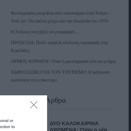
Φωτογραφίες-κειμήλια από καλοκαίρια στην Άνδρο –
Από τον 19ο αιώνα μέχρι και την δεκαετία του 1970
Η Άνδρος συνεχίζει να μπαρκάρει…
ΠΡΟΣΟΧΗ: Πολύ υψηλός κίνδυνος πυρκαγιάς στις
Κυκλάδες
ΟΡΜΟΣ ΚΟΡΘΙΟΥ: Όταν η φωτογραφία γίνεται μνήμη
ΧΩΡΟΤΑΞΙΚΟ ΓΙΑ ΤΟΝ ΤΟΥΡΙΣΜΟ: Η φέρουσα
ικανότητα στο επίκεντρο
Πρόσφατα Άρθρα
sonal or
ΔΥΟ ΚΑΛΟΚΑΙΡΙΝΑ
ection to
ΔΡΩΜΕΝΑ: Όταν η νέα