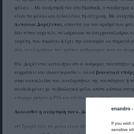
φύλα;» – Με ανάρτησή του στο Facebook, ο παιδίατρος
είναι τα φύλα» και ξεδιαλύνει τη σύγχυση. Με ανάρτησή
Αντώνιος Δαρζέντας,
απαντά για τον αριθμό των φύλ
δύο τύποι γαμετών, το ωάριο και το σπερματοζωάριο, κ
γαμέτη, που παράγει ή έχει την ανατομία να παραγάγει
δύο, ανεξαρτήτως του τρόπου καθορισμού τους σε διαφ
Ο κ. Δαρζέντας καταλήγει ότι οι διάφορες ταυτότητες 
βιολογικά υπάρ
εκφράσεις και ιδιοσυγκρασίες», αλλά
στην κατακλείδα του, ανεξαρτήτως της ταυτότητας ή τ
συνδεδεμένες με το βιολογικό φύλο, οπότε κάποια στιγμ
υπέρηχο μήτρας ή PSA και εξέταση προστάτη
».
enandro 
Ακολουθεί η ανάρτηση του κ. Δαρζέντα:
If you wish 
«
Ο Τραμπ λέει τα φύλα είναι δύο, ο Μητσοτάκης το ίδι
sensitive in