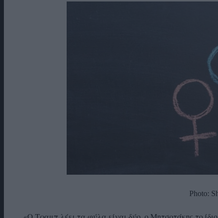
Photo: Sh
«Ο Τραμπ λέει τα φύλα είναι δύο, ο Μητσοτάκης το ίδι