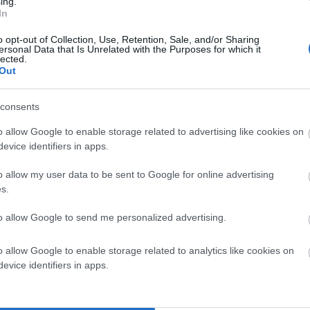
ing.
In
τα ιντερσεξ άτομα έχω ακούσει. Σαν την Αλγερινή
ι κάτι τέτοια περίεργα. Τα πράγματα είναι πολύ
o opt-out of Collection, Use, Retention, Sale, and/or Sharing
ersonal Data that Is Unrelated with the Purposes for which it
ξεμπερδέψω εγώ.
lected.
Out
μλκιες
??
ΑΓΕΙΣ Ή Η ΑΝAΛΟΓΗ ΑΝΑΤΟΜΙΑ ΠΟΥ ΤΟΝ ΠΑΡΑΓΕΙ.
consents
ιδιά ή στην εμμηνόπαυση παραμένει γυναίκα γιατί έχει
o allow Google to enable storage related to advertising like cookies on
 μάτι παραμένει μάτι ακόμα και εάν είναι τυφλό. Ένα
evice identifiers in apps.
 παράξει ποτέ αλλά παραμένει αρσενικό. Είναι τα
o allow my user data to be sent to Google for online advertising
ιατί; Γιατί δεν υπάρχει τρίτος ΓΑΜΕΤΗΣ ούτε
s.
to allow Google to send me personalized advertising.
χει παραδεχτεί, ας έχει κόλπο έστω και υποτυπώδη. Ο
o allow Google to enable storage related to analytics like cookies on
ις συνεπώς είναι ΑΡΡΕΝ. Η Semenya έκανε παιδί με την
evice identifiers in apps.
αι ίδιο με την πιθανότητα να πετάξεις νόμισμα και να