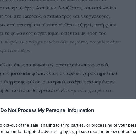
 και νεογνολόγος, Αντώνιος Δαρζέντας, απαντά «πόσα
 του στο Facebook, ο παιδίατρος και νεογνολόγος,
ων από επιστημονική σκοπιά. Όπως εξηγεί, υπάρχουν
αι το φύλο ενός οργανισμού ορίζεται με βάση τον
. «
Εφόσον υπάρχουν μόνο δύο γαμέτες, τα φύλα είναι
ορετικά είδη
».
φύλου, όπως τα non-binary, αποτελούν «προσωπικές
χουν μόνο δύο φύλα.
Όπως αναφέρει χαρακτηριστικά
ης έκφρασης φύλου, οι ιατρικές ανάγκες παραμένουν
ή θα το άτομο θα χρειαστεί είτε «
μαστογραφία και
-
Do Not Process My Personal Information
to opt-out of the sale, sharing to third parties, or processing of your per
ο, Άλλος λέει είναι πολλά, δημοσιογράφοι γράφουν για
formation for targeted advertising by us, please use the below opt-out s