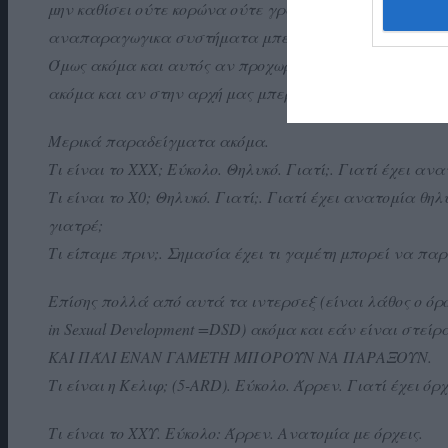
μην καθίσει ούτε κορώνα ούτε γράμματα αλλά στην κόχ
αναπαραγωγικα συστήματα μπερδεμένα όπως είδαμε
Όμως ακόμα και αυτός αν προχωρήσουμε σε λεπτομερει
ακόμα και αν στην αρχή μας μπερδέψει.
Μερικά παραδείγματα ακόμα.
Τι είναι το ΧΧΧ; Εύκολο. Θηλυκό. Γιατί;. Γιατί έχει αν
Τι είναι το Χ0; Θηλυκό. Γιατί;. Γιατί έχει ανατομία θη
γιατρέ;
Τι είπαμε πριν;. Σημασία έχει τι γαμέτη μπορεί να πα
Επίσης πολλά από αυτά τα ιντερσεξ (είναι λάθος ο όρος
in Sexual Development =DSD) ακόμα και εάν είναι στεί
ΚΑΙ ΠΆΛΙ ΕΝΑΝ ΓΑΜΕΤΗ ΜΠΟΡΟΎΝ ΝΑ ΠΑΡΑΞΟΥΝ.
Τι είναι η Κελιφ; (5-ARD). Εύκολο. Άρρεν. Γιατί έχει
Τι είναι το ΧΧΥ. Εύκολο: Άρρεν. Ανατομία με όρχεις.