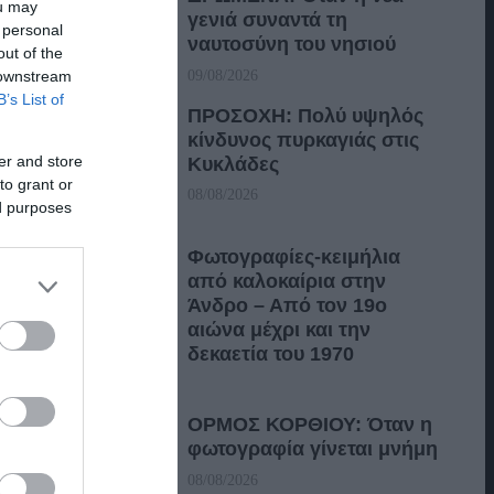
ou may
γενιά συναντά τη
 personal
ναυτοσύνη του νησιού
out of the
 downstream
09/08/2026
B’s List of
ΠΡΟΣΟΧΗ: Πολύ υψηλός
κίνδυνος πυρκαγιάς στις
er and store
Κυκλάδες
to grant or
08/08/2026
ed purposes
Φωτογραφίες-κειμήλια
από καλοκαίρια στην
Άνδρο – Από τον 19ο
αιώνα μέχρι και την
δεκαετία του 1970
08/08/2026
ΟΡΜΟΣ ΚΟΡΘΙΟΥ: Όταν η
φωτογραφία γίνεται μνήμη
08/08/2026