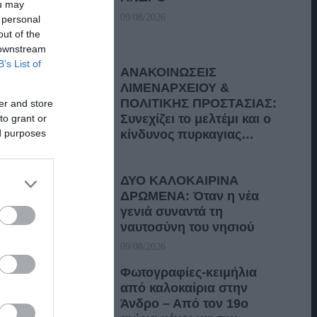
ou may
09/08/2026
 personal
out of the
 downstream
B’s List of
ΑΝΑΚΟΙΝΩΣΕΙΣ
ΛΙΜΕΝΑΡΧΕΙΟΥ &
ΠΟΛΙΤΙΚΗΣ ΠΡΟΣΤΑΣΙΑΣ:
er and store
Συνεχίζει το μελτέμι και ο
to grant or
ed purposes
κίνδυνος πυρκαγιας…
09/08/2026
ΔΥΟ ΚΑΛΟΚΑΙΡΙΝΑ
ΔΡΩΜΕΝΑ: Όταν η νέα
γενιά συναντά τη
ναυτοσύνη του νησιού
09/08/2026
Φωτογραφίες-κειμήλια
από καλοκαίρια στην
Άνδρο – Από τον 19ο