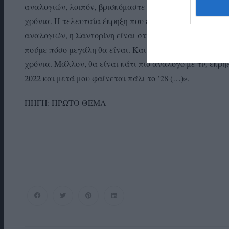
αναλογιών, λοιπόν, βρισκόμαστε μακριά. Η Σαντορίνη 
χρόνια. Η τελευταία έκρηξη που είχε κάνει ήταν το 19
αναλογιών, η Σαντορίνη είναι στη τροχιά να κάνει μια
πούμε πόσο μεγάλη θα είναι. Και μάλλον δεν θα είναι κ
χρόνια. Μάλλον, θα είναι κάτι πιο ανάλογο με τις εκρήξ
2022 και μετά μου φαίνεται πάλι το ’28 (…)».
ΠΗΓΗ: ΠΡΩΤΟ ΘΕΜΑ