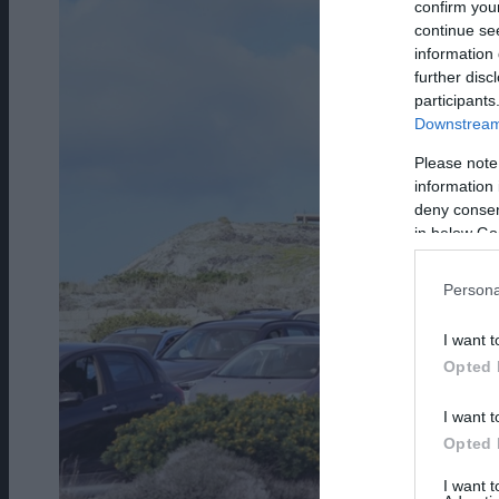
confirm you
continue se
information 
further disc
participants
Downstream 
Please note
information 
deny consent
in below Go
Persona
I want t
Opted 
I want t
Opted 
I want 