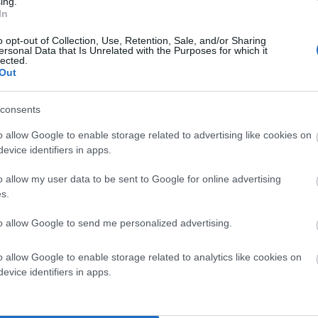
ing.
In
o opt-out of Collection, Use, Retention, Sale, and/or Sharing
ersonal Data that Is Unrelated with the Purposes for which it
σουν ξανά το πρωί της Τετάρτης για να επανεκτιμήσουν
lected.
Out
φυλακτικοί αλλά και καθησυχαστικοί. Θεωρούν ότι η
νότατα και μεγαλύτερου μεγέθους δόνηση, όχι όμως σαν
consents
ι
.
o allow Google to enable storage related to advertising like cookies on
evice identifiers in apps.
Αμοργό
 κοντά στην
θα διαρκέσει από μερικές ημέρες
άδες χρόνια για να γεμίσει το ρήγμα. Δεν θα δώσει
o allow my user data to be sent to Google for online advertising
γαλύτερα από 5 Ρίχτερ. Να μην πανικοβληθεί ο κόσμος,
s.
του ΟΑΣΠ, καθηγητής Γεωλογίας του Πανεπιστημίου
to allow Google to send me personalized advertising.
θηγητής Φυσικών Καταστροφών στο Πολυτεχνείο Κρήτης,
ια
.
o allow Google to enable storage related to analytics like cookies on
evice identifiers in apps.
αντορίνη κάνει μεγάλες εκρήξεις κάθε περίπου 17.000
ρηξη που ήταν πριν από 3.500 χρόνια. Τηρουμένων των