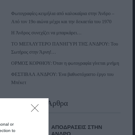
Φωτογραφίες-κειμήλια από καλοκαίρια στην Άνδρο –
Από τον 19ο αιώνα μέχρι και την δεκαετία του 1970
Η Άνδρος συνεχίζει να μπαρκάρει…
ΤΟ ΜΕΓΑΛΥΤΕΡΟ ΠΑΝΗΓΥΡΙ ΤΗΣ ΑΝΔΡΟΥ: Του
Σωτήρος στην Άρνη!…
ΟΡΜΟΣ ΚΟΡΘΙΟΥ: Όταν η φωτογραφία γίνεται μνήμη
ΦΕΣΤΙΒΑΛ ΑΝΔΡΟΥ: Ένα βαθυστόχαστο έργο του
Μπέκετ
Πρόσφατα Άρθρα
sonal or
ΑΠΟΔΡΑΣΕΙΣ ΣΤΗΝ
ection to
ΑΝΔΡΟ