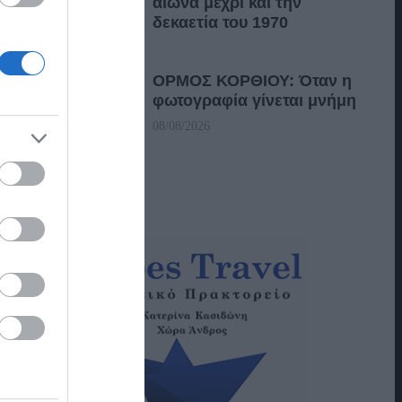
αιώνα μέχρι και την
δεκαετία του 1970
08/08/2026
ΟΡΜΟΣ ΚΟΡΘΙΟΥ: Όταν η
φωτογραφία γίνεται μνήμη
08/08/2026