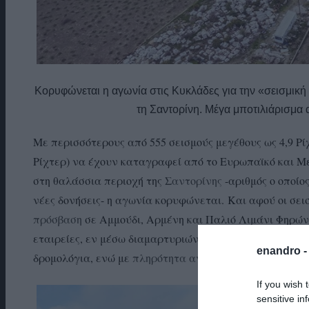
Κορυφώνεται η αγωνία στις Κυκλάδες για την «σεισμική
τη Σαντορίνη. Μέγα μποτιλιάρισμα α
Με περισσότερους από 555 σεισμούς μεγέθους ως 4,9 Ρί
Ρίχτερ) να έχουν καταγραφεί από το Ευρωπαϊκό και Μ
στη θαλάσσια περιοχή της
Σαντορίνης
-αριθμός ο οποί
νέες δονήσεις- η αγωνία κορυφώνεται. Και αφού οι σε
πρόσβαση
σε Αμμούδι, Αρμένη και Παλιό Λιμάνι Φηρών,
εταιρείες, εν μέσω διαμαρτυριών για την άνοδο των τ
enandro 
δρομολόγια, ενώ με
πληρότητα αναχωρούν και τα πλοί
If you wish 
sensitive in