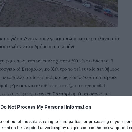
 καταιγίδα». Αναχωρούν γεμάτα πλοία και αεροπλάνα από
υτοκινήτων στο δρόμο για το λιμάνι.
χτερ (εκ των οποίων τουλάχιστον 200 είναι άνω των 3
εσογειακό Σεισμολογικό Κέντρο το τελευταίο πενθήμερο
ος μεταβάλλεται δυναμικά, καθώς εκδηλώνονται διαρκώς
ισμοί φέρνουν
κατολισθήσεις και έχει απαγορευθεί η
 ο κόσμος φεύγει από τη Σαντορίνη. Οι αεροπορικές
ιμών των εισιτηρίων, έχουν προγραμματίσει έκτακτα
-
Do Not Process My Personal Information
α
από το νησί.
to opt-out of the sale, sharing to third parties, or processing of your per
formation for targeted advertising by us, please use the below opt-out s