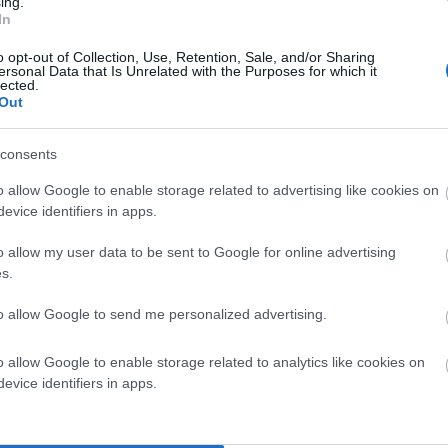
ing.
In
o opt-out of Collection, Use, Retention, Sale, and/or Sharing
ersonal Data that Is Unrelated with the Purposes for which it
lected.
Out
consents
o allow Google to enable storage related to advertising like cookies on
evice identifiers in apps.
o allow my user data to be sent to Google for online advertising
s.
α σημειώνονται με
*
to allow Google to send me personalized advertising.
o allow Google to enable storage related to analytics like cookies on
evice identifiers in apps.