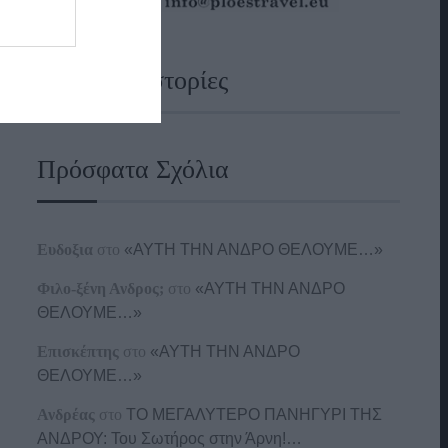
Ναυτικές Ιστορίες
Πρόσφατα Σχόλια
Ευδοξια
στο
«ΑΥΤΗ ΤΗΝ ΑΝΔΡΟ ΘΕΛΟΥΜΕ…»
Φιλο-ξένη Ανδρος;
στο
«ΑΥΤΗ ΤΗΝ ΑΝΔΡΟ
ΘΕΛΟΥΜΕ…»
Επισκέπτης
στο
«ΑΥΤΗ ΤΗΝ ΑΝΔΡΟ
ΘΕΛΟΥΜΕ…»
Ανδρέας
στο
ΤΟ ΜΕΓΑΛΥΤΕΡΟ ΠΑΝΗΓΥΡΙ ΤΗΣ
ΑΝΔΡΟΥ: Του Σωτήρος στην Άρνη!…