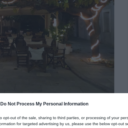
-
Do Not Process My Personal Information
to opt-out of the sale, sharing to third parties, or processing of your per
ίνωση του καιρού, καθώς ισχυροί άνεμοι
formation for targeted advertising by us, please use the below opt-out s