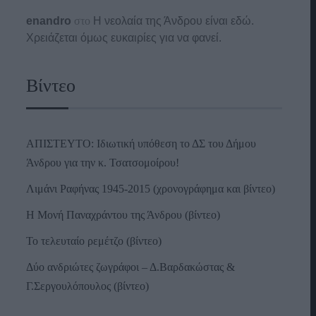
enandro
στο
Η νεολαία της Άνδρου είναι εδώ.
Χρειάζεται όμως ευκαιρίες για να φανεί.
Βίντεο
ΑΠΙΣΤΕΥΤΟ: Ιδιωτική υπόθεση το ΔΣ του Δήμου
Άνδρου για την κ. Τσατσομοίρου!
Λιμάνι Ραφήνας 1945-2015 (χρονογράφημα και βίντεο)
Η Μονή Παναχράντου της Άνδρου (βίντεο)
Το τελευταίο ρεμέτζο (βίντεο)
Δύο ανδριώτες ζωγράφοι – Δ.Βαρδακώστας &
Γ.Σεργουλόπουλος (βίντεο)