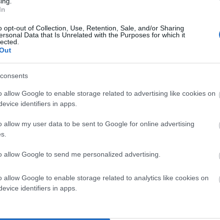
ing.
In
o opt-out of Collection, Use, Retention, Sale, and/or Sharing
ersonal Data that Is Unrelated with the Purposes for which it
lected.
Out
consents
ου παρελαύνει στην Χώρα
o allow Google to enable storage related to advertising like cookies on
evice identifiers in apps.
o allow my user data to be sent to Google for online advertising
Ο ΤΥΠΟΥ
s.
γου Άνδρου εκπροσωπώντας την Άνδρο
to allow Google to send me personalized advertising.
ων που θα διεξαχθεί
στη Αθήνα 10 & 11 Μαΐου
o allow Google to enable storage related to analytics like cookies on
evice identifiers in apps.