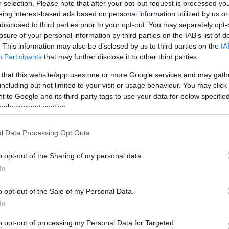
χαρά ανακοινώνουμε τη συμμετοχή της Φιλαρμονικής
r selection. Please note that after your opt-out request is processed y
eing interest-based ads based on personal information utilized by us or
 Συνόλων
που θα διεξαχθεί στην Αθήνα 10 -11
disclosed to third parties prior to your opt-out. You may separately opt-
Υ καθώς και την web αφίσα. Θα ήταν μεγάλη μας τιμή
losure of your personal information by third parties on the IAB’s list of
. This information may also be disclosed by us to third parties on the
IA
Participants
that may further disclose it to other third parties.
 that this website/app uses one or more Google services and may gath
including but not limited to your visit or usage behaviour. You may click 
 to Google and its third-party tags to use your data for below specifi
ogle consent section.
l Data Processing Opt Outs
o opt-out of the Sharing of my personal data.
In
o opt-out of the Sale of my Personal Data.
In
to opt-out of processing my Personal Data for Targeted