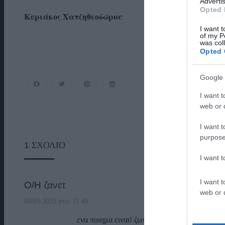
Advertis
Opted 
Κυριάκος Χατζηθεοδώρου
I want t
of my P
was col
Opted 
Google 
I want t
web or d
I want t
purpose
1
ΣΧΌΛΙΟ
I want 
I want t
Ο/Η
ζανετ
web or d
08/05/2025 στις 11:49
ενα ποιημα ειναι! ζωγραφια!