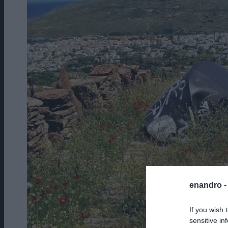
enandro 
If you wish 
sensitive in