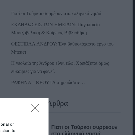
Γιατί οι Τούρκοι συρρέουν στα ελληνικά νησιά
ΕΚΔΗΛΩΣΕΙΣ ΤΩΝ ΗΜΕΡΩΝ: Παγοποιείο
Μαντζαβελάκη & Καΐρειος Βιβλιοθήκη
ΦΕΣΤΙΒΑΛ ΑΝΔΡΟΥ: Ένα βαθυστόχαστο έργο του
Μπέκετ
Η νεολαία της Άνδρου είναι εδώ. Χρειάζεται όμως
ευκαιρίες για να φανεί.
ΡΑΦΗΝΑ – ΘΕΟΥΤΑ σημειώσατε…
Πρόσφατα Άρθρα
sonal or
Γιατί οι Τούρκοι συρρέουν
ection to
στα ελληνικά νησιά