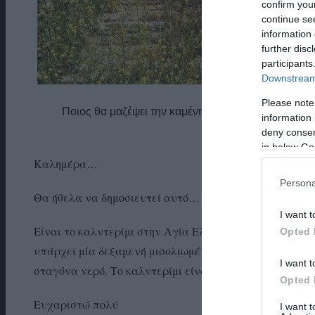
confirm you
continue se
information 
further disc
participants
Downstream 
Please note
Ποιος θα μαζέψει την καμένη δεξαμενή και θα καθα
information 
αναγ
deny consent
in below Go
Καλημέρα…
Persona
Θα ήθελα να δημοσιευτεί αυτό…
I want t
Είναι το καλντερίμι στην Αγία Ελένη περιοχή Φυρόη, 
Opted 
υπάρχει μία δεξαμενή μισολιωμένη μες στη μέση στο μον
I want t
σταγόνα νερό. Το καλντερίμι είναι ακαθάριστο μέσα 
Opted 
Ευχαριστώ πολύ
I want 