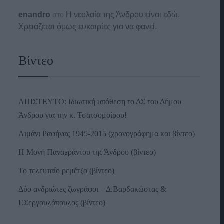
enandro
στο
Η νεολαία της Άνδρου είναι εδώ.
Χρειάζεται όμως ευκαιρίες για να φανεί.
Βίντεο
ΑΠΙΣΤΕΥΤΟ: Ιδιωτική υπόθεση το ΔΣ του Δήμου
Άνδρου για την κ. Τσατσομοίρου!
Λιμάνι Ραφήνας 1945-2015 (χρονογράφημα και βίντεο)
Η Μονή Παναχράντου της Άνδρου (βίντεο)
Το τελευταίο ρεμέτζο (βίντεο)
Δύο ανδριώτες ζωγράφοι – Δ.Βαρδακώστας &
Γ.Σεργουλόπουλος (βίντεο)