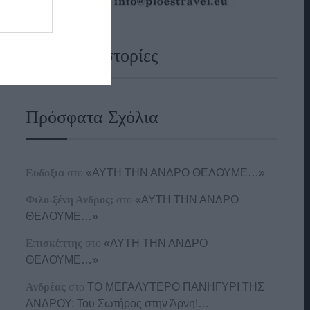
Ναυτικές Ιστορίες
Πρόσφατα Σχόλια
Ευδοξια
στο
«ΑΥΤΗ ΤΗΝ ΑΝΔΡΟ ΘΕΛΟΥΜΕ…»
Φιλο-ξένη Ανδρος;
στο
«ΑΥΤΗ ΤΗΝ ΑΝΔΡΟ
ΘΕΛΟΥΜΕ…»
Επισκέπτης
στο
«ΑΥΤΗ ΤΗΝ ΑΝΔΡΟ
ΘΕΛΟΥΜΕ…»
Ανδρέας
στο
ΤΟ ΜΕΓΑΛΥΤΕΡΟ ΠΑΝΗΓΥΡΙ ΤΗΣ
ΑΝΔΡΟΥ: Του Σωτήρος στην Άρνη!…