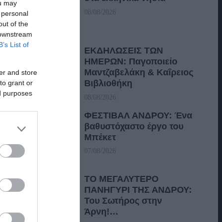
ou may
08/08/2026
 personal
out of the
 downstream
B’s List of
ΕΚΔΗΛΩΣΕΙΣ ΤΩΝ
ΗΜΕΡΩΝ: Παγοποιείο
Μαντζαβελάκη & Καΐρειος
er and store
Βιβλιοθήκη
to grant or
ed purposes
08/08/2026
ΦΕΣΤΙΒΑΛ ΑΝΔΡΟΥ: Ένα
βαθυστόχαστο έργο του
Μπέκετ
07/08/2026
ΤΟ ΜΕΓΑΛΥΤΕΡΟ
ΠΑΝΗΓΥΡΙ ΤΗΣ ΑΝΔΡΟΥ:
Του Σωτήρος στην
Άρνη!…