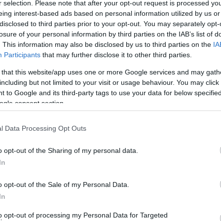
r selection. Please note that after your opt-out request is processed y
eing interest-based ads based on personal information utilized by us or
disclosed to third parties prior to your opt-out. You may separately opt-
losure of your personal information by third parties on the IAB’s list of
. This information may also be disclosed by us to third parties on the
IA
Participants
that may further disclose it to other third parties.
 that this website/app uses one or more Google services and may gath
ρίσει το παραδοσιακό καλντερίμι; – Φωτογραφία του
including but not limited to your visit or usage behaviour. You may click 
νώστη
 to Google and its third-party tags to use your data for below specifi
ogle consent section.
l Data Processing Opt Outs
o opt-out of the Sharing of my personal data.
που κάηκε πέρυσι παραμονή του Αγίου Πνεύματος. Εκεί
In
οπάτι, η οποία πριν τη φωτιά ήτανε άδεια, δεν είχε
o opt-out of the Sale of my Personal Data.
στα χόρτα και τα μπάζα…
In
to opt-out of processing my Personal Data for Targeted