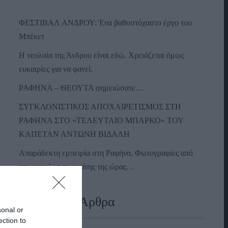
ΦΕΣΤΙΒΑΛ ΑΝΔΡΟΥ: Ένα βαθυστόχαστο έργο του
Μπέκετ
Η νεολαία της Άνδρου είναι εδώ. Χρειάζεται όμως
ευκαιρίες για να φανεί.
ΡΑΦΗΝΑ – ΘΕΟΥΤΑ σημειώσατε…
ΣΥΓΚΛΟΝΙΣΤΙΚΟΣ ΑΠΟΧΑΙΡΕΤΙΣΜΟΣ ΣΤΗ
ΡΑΦΗΝΑ ΣΤΟ «ΤΕΛΕΥΤΑΙΟ ΜΠΑΡΚΟ» ΤΟΥ
ΚΑΠΕΤΑΝ ΑΝΤΩΝΗ ΒΙΔΑΛΗ
Απαράδεκτη εμπειρία στη Ραφήνα. Φωτογραφίες από
την αναχώρηση εκείνης της ώρας…
Πρόσφατα Άρθρα
sonal or
ection to