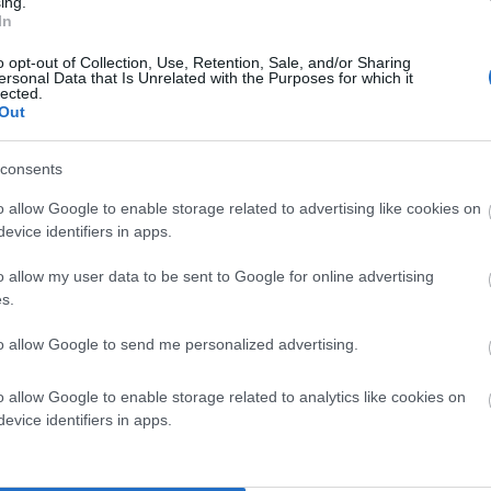
ing.
α επιμελήθηκε μαγειρικώς (ως ειδικός περί το
In
οναστηριού) ο πατήρ Αέτιος της Μονής Παναχράντου.
o opt-out of Collection, Use, Retention, Sale, and/or Sharing
 αγώνα καθώς και οι κάτοικοι του Κορθίου.
ersonal Data that Is Unrelated with the Purposes for which it
lected.
Out
νωνικότητα και η παρουσία των μελών της αδελφότητας
κιμο – συνέβαλε στην επιτυχία της μακαρονάδας και
consents
ι κακολογούντες μετ’ επιτάσεως την Μονή δεν
o allow Google to enable storage related to advertising like cookies on
 συμμετοχή, εθελοντισμός και παρουσία στην κοινωνία
evice identifiers in apps.
ίκρας” τους, κάτι από την Άνδρο, την οποία
o allow my user data to be sent to Google for online advertising
s.
ΑΝΔΡΩ”
to allow Google to send me personalized advertising.
o allow Google to enable storage related to analytics like cookies on
evice identifiers in apps.