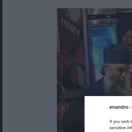
enandro 
If you wish 
sensitive in