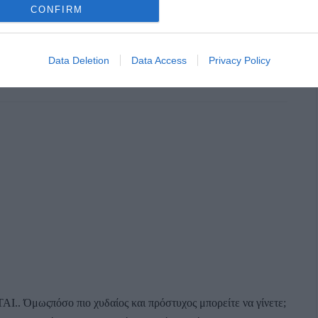
CONFIRM
Data Deletion
Data Access
Privacy Policy
. Όμωςπόσο πιο χυδαίος και πρόστυχος μπορείτε να γίνετε;