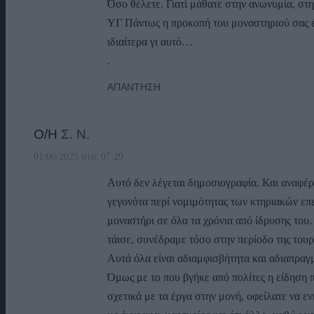
Όσο θέλετε. Γιατί μάθατε στην ανωνυμία, στη
ΥΓ Πάντως η προκοπή του μοναστηριού σας έ
ιδιαίτερα γι αυτό…
.
ΑΠΆΝΤΗΣΗ
Ο/Η
Σ. Ν.
01/06/2025 στις 07:29
Αυτό δεν λέγεται δημοσιογραφία. Και αναφέρο
γεγονότα περί νομιμότητας των κτηριακών επ
μοναστήρι σε όλα τα χρόνια από ίδρυσης του
τάισε, συνέδραμε τόσο στην περίοδο της του
Αυτά όλα είναι αδιαμφισβήτητα και αδιαπραγ
Όμως με το που βγήκε από πολίτες η είδηση 
σχετικά με τα έργα στην μονή, οφείλατε να εν