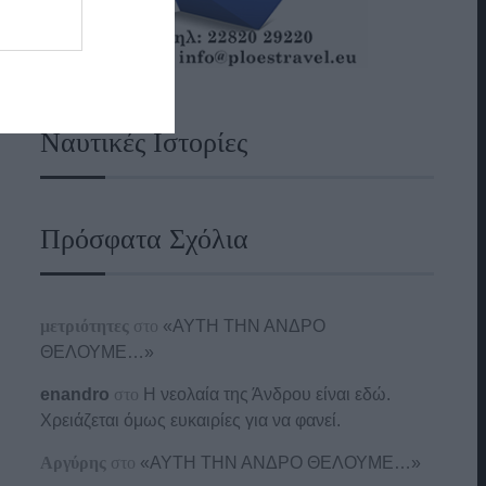
Ναυτικές Ιστορίες
Πρόσφατα Σχόλια
μετριότητες
στο
«ΑΥΤΗ ΤΗΝ ΑΝΔΡΟ
ΘΕΛΟΥΜΕ…»
enandro
στο
Η νεολαία της Άνδρου είναι εδώ.
Χρειάζεται όμως ευκαιρίες για να φανεί.
Αργύρης
στο
«ΑΥΤΗ ΤΗΝ ΑΝΔΡΟ ΘΕΛΟΥΜΕ…»