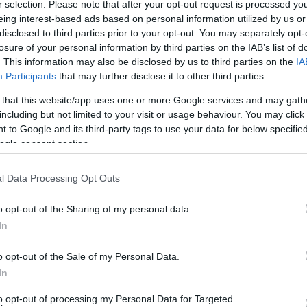
r selection. Please note that after your opt-out request is processed y
eing interest-based ads based on personal information utilized by us or
disclosed to third parties prior to your opt-out. You may separately opt-
losure of your personal information by third parties on the IAB’s list of
. This information may also be disclosed by us to third parties on the
IA
Participants
that may further disclose it to other third parties.
 that this website/app uses one or more Google services and may gath
including but not limited to your visit or usage behaviour. You may click 
 to Google and its third-party tags to use your data for below specifi
ogle consent section.
l Data Processing Opt Outs
o opt-out of the Sharing of my personal data.
In
πάτια της Νότιας Άνδρου. Ξεκίνησε με την γιορτή της
o opt-out of the Sale of my Personal Data.
ότερο!!!). Το γεγονός (event όπως το λένε πολλοί
In
ής 30 Μαΐου.
to opt-out of processing my Personal Data for Targeted