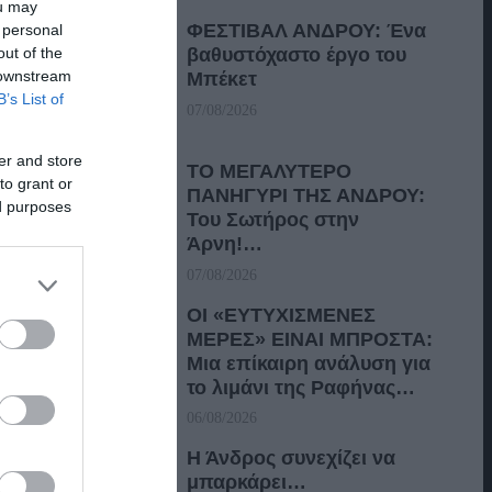
ou may
ΦΕΣΤΙΒΑΛ ΑΝΔΡΟΥ: Ένα
 personal
out of the
βαθυστόχαστο έργο του
 downstream
Μπέκετ
B’s List of
07/08/2026
er and store
ΤΟ ΜΕΓΑΛΥΤΕΡΟ
to grant or
ΠΑΝΗΓΥΡΙ ΤΗΣ ΑΝΔΡΟΥ:
ed purposes
Του Σωτήρος στην
Άρνη!…
07/08/2026
ΟΙ «ΕΥΤΥΧΙΣΜΕΝΕΣ
ΜΕΡΕΣ» ΕΙΝΑΙ ΜΠΡΟΣΤΑ:
Μια επίκαιρη ανάλυση για
το λιμάνι της Ραφήνας…
06/08/2026
Η Άνδρος συνεχίζει να
μπαρκάρει…