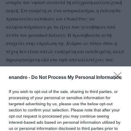
ιστορία του νησιού συναντά τη σύγχρονη καλλιτεχνική
σκηνή. Στεγασμένη σε ένα ιστορικό κτίριο, η έκθεση θα
προσκαλέσει κατοίκους και επισκέπτες να
αλληλοεπιδράσουν με τα έργα που γεννήθηκαν από
αυτόν τον μοναδικό διάλογο. Η πρωτοβουλία αυτή
στοχεύει στην εδραίωση της Άνδρου ως τόπου όπου η
τέχνη δεν είναι απλώς εισηγμένη και εκτεθειμένη, αλλά
δημιουργούμενη εδώ στο νησί από καλλιτέχνες που
ήρθαν για να δουλέψουν σε αυτό το περιβάλλον.
Προσδοκούμε η δημιουργία τους να αποτελέσει μέρος
enandro -
Do Not Process My Personal Information
της μελλοντικής κληρονομιάς του νησιού και όχι ένα
If you wish to opt-out of the sale, sharing to third parties, or
ακόμα περαστικό γεγονός χωρίς αποτύπωμα.
processing of your personal or sensitive information for
targeted advertising by us, please use the below opt-out
Η έκθεση θα εγκαινιαστεί στις 5 Ιουλίου στο
section to confirm your selection. Please note that after your
ΕΜΠΕΙΡΙΚΙΟ ΓΥΜΝΑΣΙΟ ΑΝΔΡΟΥ και θα έχει διάρκεια
opt-out request is processed you may continue seeing
μέχρι και τις 31 Αυγούστου. Η είσοδος θα είναι
interest-based ads based on personal information utilized by
us or personal information disclosed to third parties prior to
ελεύθερη.