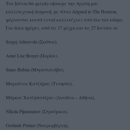
Τον Ιούνιο θα φιλοξενήσουμε την πρώτη μας
καλλιτεχνική διαμονή, με τίτλο Aligned to The Horizon,
φέρνοντας κοντά εννιά καλλιτέχνες από όλο τον κόσμο.
Για δέκα ημέρες, από τις 17 μέχρι και τις 27 Ιουνίου οι:
Sergej Adreevski (Σκόπια),
Anne Lise Broyer (Παρίσι) ,
Stano Buban (Μπρατισλάβα),
Mαριάννα Κατζάρας (Tυνησία),
Μάρκος Χατζηπατέρας (Λονδίνο – Αθήνα),
Nikola Pijanmanov (Στρούμικα),
Gerlinde Pistner (Νουρεμβέργη),