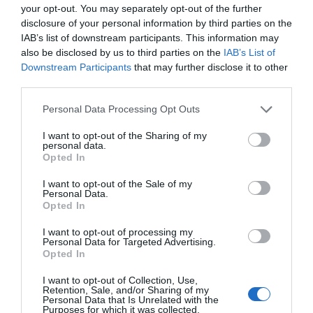
your opt-out. You may separately opt-out of the further
disclosure of your personal information by third parties on the
Με την στήριξη των:
IAB’s list of downstream participants. This information may
also be disclosed by us to third parties on the
IAB’s List of
Δήμος Άνδρου
Downstream Participants
that may further disclose it to other
third parties.
Γαλλική Πρεσβεία στη Τυνησία
Please note that this website/app uses one or more Google
Personal Data Processing Opt Outs
services and may gather and store information including but
not limited to your visit or usage behaviour. You may click to
I want to opt-out of the Sharing of my
personal data.
grant or deny consent to Google and its third-party tags to
Opted In
use your data for below specified purposes in below Google
consent section.
I want to opt-out of the Sale of my
Personal Data.
Opted In
I want to opt-out of processing my
Personal Data for Targeted Advertising.
Opted In
ΑΦΉΣΤΕ ΈΝΑ ΣΧΌΛΙΟ
I want to opt-out of Collection, Use,
Retention, Sale, and/or Sharing of my
Personal Data that Is Unrelated with the
Purposes for which it was collected.