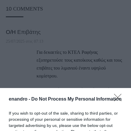
10
COMMENTS
Ο/Η
Επιβάτης
25/07/2025 στις 07:13
Για δεκαετίες το ΚΤΕΛ Ραφήνας
εξυπηρετούσε τους κατοίκους καθώς και τους
επιβάτες του λιμανιού έναντι υψηλού
κομίστρου.
Η μεταφορά της αφετηρίας από το πεδίο του
Άρεως στο σταθμό Νομισματοκοπείου μείωσε
enandro -
Do Not Process My Personal Information
πολύ τα λειτουργικά έξοδα του ΚΤΕΛ χωρίς να
If you wish to opt-out of the sale, sharing to third parties, or
ωφεληθεί ο επιβάτης ο οποίος μάλιστα έπρεπε
processing of your personal or sensitive information for
να πληρώσει και άλλο μέσο για να μεταβεί στο
targeted advertising by us, please use the below opt-out
κέντρο της Αθήνας.