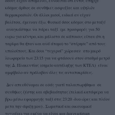
όσους είχαν απομείνει, εννοείται ότι εντός υπήρχε
κόσμος όρθιος σε συνθήκες ασφυξίας και υψηλών
θερμοκρασιών. Οι άλλοι μισοί, ειδικά αν είχαν
βαλίτσα, έμειναν έξω. Φυσικά όσος κόσμος στο μεταξύ
αναγκάστηκε να πάρει ταξί (με προσφορές για 50
ευρω για κέντρο, και μάλιστα σε κάποιους είπαν ότι η
ταρίφα θα ήταν και ανά άτομο) το “στέρησε” από τους
υπολοίπους. Και όσοι “τυχεροί” χώρεσαν στο μικρό
λεωφορείο των 23:15 για να φτάσουν στον σταθμό μετρό
της Δ. Πλακεντίας (σημείο κατάληξης των ΚΤΕΛ) είναι
αμφίβολο αν πρόλαβαν όλες τις ανταποκρίσεις.
Δεν απευθύνομαι σε εσάς γιατί ταλαιπωρήθηκα σε
συνθήκες ζέστης και αβεβαιότητας (τελικά κατάφερα να
βρω μέσω εφαρμογής ταξί στις 23:20 -δυο ώρες και πλέον
μετα την άφιξη μου) . Σωματικά και οικονομικά
τυγχάνει για εμένα να είναι μια διαχειρίσιμη