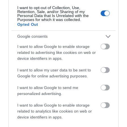
μπλοκάροντας τα αστικά λεωφορεία να
I want to opt-out of Collection, Use,
Retention, Sale, and/or Sharing of my
εξυπηρετήσουν τους κατοίκους και το
Personal Data that Is Unrelated with the
Purposes for which it was collected.
επιβατικό κοινό.
Opted Out
Αναρωτιέμαι τι στο διάολο εκφράζουν οι
Google consents
υπεύθυνοι του αρμόδιου υπουργείου καθώς
I want to allow Google to enable storage
και οι δημοτικές αρχές.
related to advertising like cookies on web or
device identifiers in apps.
Θα ήθελα να τοποθετηθούν επαυτού και οι
κάτοικοι / δημότες της Ραφήνας γιατί κατά τα
I want to allow my user data to be sent to
Google for online advertising purposes.
φαινόμενα αδρανούν. Ίσως να έχουν οδηγηθεί
σε μια εχθρότητα προς την επιβατική κίνηση
I want to allow Google to send me
του λιμανιού λόγω του ότι όντως
personalized advertising.
διαταράσσεται η ζωή στην πόλη τους από το
I want to allow Google to enable storage
φόρτο στο λιμάνι.
related to analytics like cookies on web or
device identifiers in apps.
Αν εξαιρέσουμε τα τριάντα μαγαζιά που