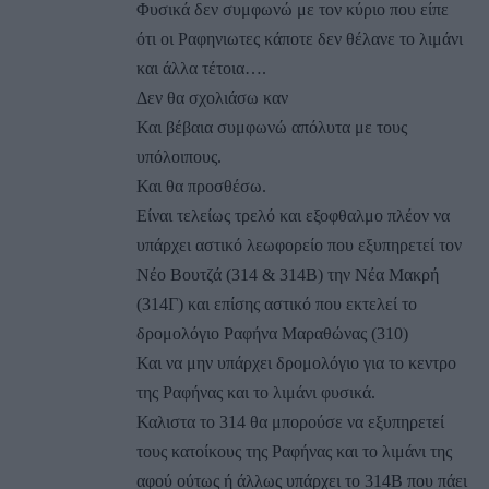
Φυσικά δεν συμφωνώ με τον κύριο που είπε
ότι οι Ραφηνιωτες κάποτε δεν θέλανε το λιμάνι
και άλλα τέτοια….
Δεν θα σχολιάσω καν
Και βέβαια συμφωνώ απόλυτα με τους
υπόλοιπους.
Και θα προσθέσω.
Είναι τελείως τρελό και εξοφθαλμο πλέον να
υπάρχει αστικό λεωφορείο που εξυπηρετεί τον
Νέο Βουτζά (314 & 314Β) την Νέα Μακρή
(314Γ) και επίσης αστικό που εκτελεί το
δρομολόγιο Ραφήνα Μαραθώνας (310)
Και να μην υπάρχει δρομολόγιο για το κεντρο
της Ραφήνας και το λιμάνι φυσικά.
Καλιστα το 314 θα μπορούσε να εξυπηρετεί
τους κατοίκους της Ραφήνας και το λιμάνι της
αφού ούτως ή άλλως υπάρχει το 314Β που πάει