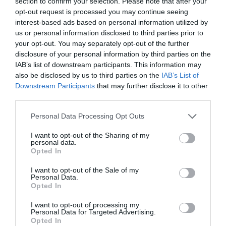
section to confirm your selection. Please note that after your
opt-out request is processed you may continue seeing
Και εκεί που νομίζαμε ότι τα πράγματα δεν
interest-based ads based on personal information utilized by
us or personal information disclosed to third parties prior to
είναι καλά γίνανε πολύ χειρότερα.
your opt-out. You may separately opt-out of the further
Ενώ μέχρι πρόσφατα τα λεωφορεία ανέμεναν
disclosure of your personal information by third parties on the
τους επιβάτες των πλοίων κατά την άφιξη τους
IAB’s list of downstream participants. This information may
στο λιμάνι της Ραφήνας για να τους
also be disclosed by us to third parties on the
IAB’s List of
Downstream Participants
that may further disclose it to other
μεταφέρουν , ξαφνικά τους τελευταίους μήνες
third parties.
βρισκόμαστε αντιμέτωποι με το αίσχος της
Please note that this website/app uses one or more Google
ταλαιπωρίας να περιμένουν οι επιβάτες μια και
Personal Data Processing Opt Outs
services and may gather and store information including but
δύο ώρες για να εμφανιστεί λεωφορείο να τους
not limited to your visit or usage behaviour. You may click to
I want to opt-out of the Sharing of my
personal data.
μεταφέρει και μάλιστα κάτω από δύσκολες
grant or deny consent to Google and its third-party tags to
Opted In
use your data for below specified purposes in below Google
καιρικές συνθήκες.
consent section.
I want to opt-out of the Sale of my
Personal Data.
Έχουν απειληθεί επανειλημμένα επεισόδια
Opted In
χωρίς να ιδρώσει το αυτί των ιδιοκτητών του
I want to opt-out of processing my
ΚΤΕΛ Ραφήνας οι οποίοι μάλιστα κατέχουν
Personal Data for Targeted Advertising.
Opted In
και το μονοπώλιο της μετακίνησης