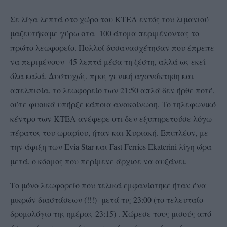
Σε λίγα λεπτά στο χώρο του ΚΤΕΛ εντός του λιμανιού
μαζευτήκαμε γύρω στα 100 άτομα περιμένοντας το
πρώτο λεωφορείο. Πολλοί δυσανασχέτησαν που έπρεπε
να περιμένουν 45 λεπτά μέσα τη ζέστη, αλλά ως εκεί
όλα καλά. Δυστυχώς, προς γενική αγανάκτηση και
απελπισία, το λεωφορείο των 21:50 απλά δεν ήρθε ποτέ,
ούτε φυσικά υπήρξε κάποια ανακοίνωση. Το τηλεφωνικό
κέντρο των ΚΤΕΛ ανέφερε οτι δεν εξυπηρετούσε λόγω
πέρατος του ωραρίου, ήταν και Κυριακή. Επιπλέον, με
την άφιξη των Evia Star και Fast Ferries Εkaterini λίγη ώρα
μετά, ο κόσμος που περίμενε άρχισε να αυξάνει.
Το μόνο λεωφορείο που τελικά εμφανίστηκε ήταν ένα
μικρών διαστάσεων (!!!) μετά τις 23:00 (το τελευταίο
δρομολόγιο της ημέρας-23:15) . Χώρεσε τους μισούς από