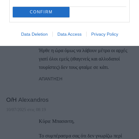
ωφελούνται από την επιβατική κίνηση οι
υπόλοιποι κάτοικοι έχουν κάθε λόγο να είναι
CONFIRM
εχθρικά προσκείμενοι στην λειτουργία του. Η
αναστάτωση λόγω μποτιλιαρίσματος φτάνει
Data Deletion
Data Access
Privacy Policy
από μόνη της.
Ήρθε η ώρα όμως να λάβουν μέτρα οι αρχές
γιατί όλοι εμείς (ιθαγενείς και αλλοδαποί
τουρίστες) δεν τους φταίμε σε κάτι.
ΑΠΆΝΤΗΣΗ
Ο/Η
Alexandros
10/07/2025 στις 08:19
Κύριε Μπασαντη,
Το συμπέρασμα σας ότι δεν γνωρίζω περί