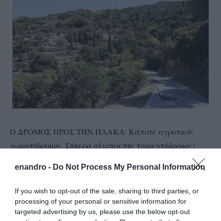
Ο ΔΡΟΜΟΣ ΠΡΟΣ ΤΗΝ ΠΛΑΚΑ: Κάποτε αγροτικός
χωματόδρομος. Σήμερα αξιοπρεπής τσιμεντόδρομος!
Τσιμεντοστρωμένα τα 2 χιλιόμετρα από τα 2,4
enandro -
Do Not Process My Personal Information
χιλιόμετρα!!! Κι αυτό γιατί είδαν κι απόειδαν οι
κάτοικοι των εξοχικών της περιοχής κι επένδυσαν μόνοι
If you wish to opt-out of the sale, sharing to third parties, or
τους στην πρόσβαση τους!!! Ιδιωτική πρωτοβουλία κι
processing of your personal or sensitive information for
targeted advertising by us, please use the below opt-out
εδώ…