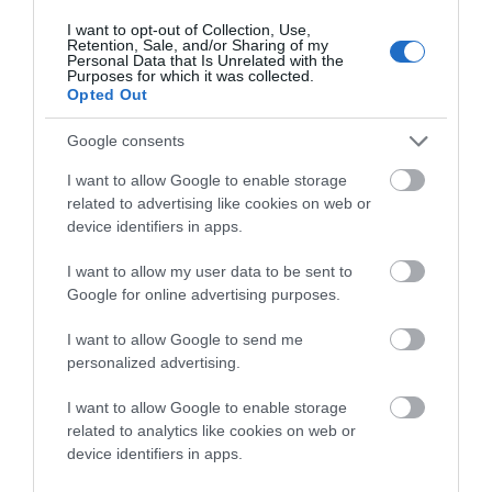
I want to opt-out of Collection, Use,
Retention, Sale, and/or Sharing of my
Personal Data that Is Unrelated with the
Purposes for which it was collected.
Opted Out
Google consents
I want to allow Google to enable storage
related to advertising like cookies on web or
device identifiers in apps.
ΠΡΟΣ ΠΛΑΚΑ-ΖΑΓΟΡΑ: Ο αγροτικός δρόμος μεταξύ
I want to allow my user data to be sent to
Πλάκας και Ζαγοράς. Εδώ υπάρχουν μια σειρά
Google for online advertising purposes.
εξαιρετικών πέτρινων εξοχικών ευκατάστατων
I want to allow Google to send me
ανθρώπων. Και εδώ ο αγροτικός δρόμος που υπάρχει
personalized advertising.
χρόνια τώρα συντηρείται από τους κατοίκους των
εξοχικών της περιοχής…
I want to allow Google to enable storage
related to analytics like cookies on web or
device identifiers in apps.
ΗΘΙΚΟ ΔΙΔΑΓΜΑ: Μην περιμένεις – αν είσαι επενδυτής