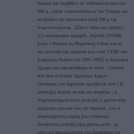
δρόμος την περιβάλει σε τεθλασμένη άνω των
600 μ., οπότε επικοινώνησα με τον Έπαρχο για
να ζητήσω την προέκταση κατά 500 μ της
τσιμεντόστρωσης . Ξέρετε πόσα μου ζήτησε ;
1,5 εκατομμύριο δραχμές , δηλαδή 250.000
Ευρω ! Φυσικά ως Μηχανικός ο ίδιος και με
την εμπειρία της εργασίας μου στην ΤΥΔΚ του
Επαρχείου Άνδρου (το 1991-1992) το θεώρησα
εξωφρενικό και αρνήθηκα το ποσό – 5πλάσιο
από όσα το Ειδικό Τιμολόγιο Έργων
Οδοποιίας του Δημοσίου προέβλεπε τότε ! Η
κατάληξη περιττό να σας την αναφέρω , η
τσιμεντόστρωση έγινε μετά από 2 χρόνια στην
περίμετρο μου και έως την παραλία , ενώ ο
συγκεκριμένος κύριος μου επιφύλαξε
δυσάρεστη έκπληξη λίγα χρόνια μετά – με
οδήγησε αδικαιολόγητα στα δικαστήρια της