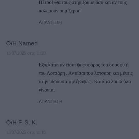
Πέτρο! Θα τους στηρίξουμε όσο και αν τους
πολεμούν οι μίζεροι!
ΑΠΆΝΤΗΣΗ
Ο/Η
Named
13/07/2025 στις 11:20
Εξαρτάται αν είσαι ψηφοφόρος του σουσου ή
του Λοτσάρη . Αν είσαι του λοτσαρη και μένεις
στην υδρουσα την έβαψες . Κατά τα λοιπά όλα
γίνονται
ΑΠΆΝΤΗΣΗ
Ο/Η
F. S. K.
13/07/2025 στις 11:18