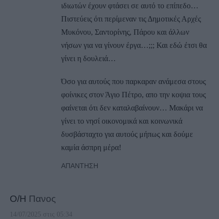
ιδιωτών έχουν φτάσει σε αυτό το επίπεδο…
Πιστεύεις ότι περίμεναν τις Δημοτικές Αρχές
Μυκόνου, Σαντορίνης, Πάρου και άλλων
νήσων για να γίνουν έργα…;;; Και εδώ έτσι θα
γίνει η δουλειά…
Όσο για αυτούς που παρκαραν ανάμεσα στους
φοίνικες στον Άγιο Πέτρο, απο την κοψια τους
φαίνεται ότι δεν καταλαβαίνουν… Μακάρι να
γίνει το νησί οικονομικά και κοινωνικά
δυσβάσταχτο για αυτούς μήπως και δούμε
καμία άσπρη μέρα!
ΑΠΆΝΤΗΣΗ
Ο/Η
Πανος
14/07/2025 στις 05:34