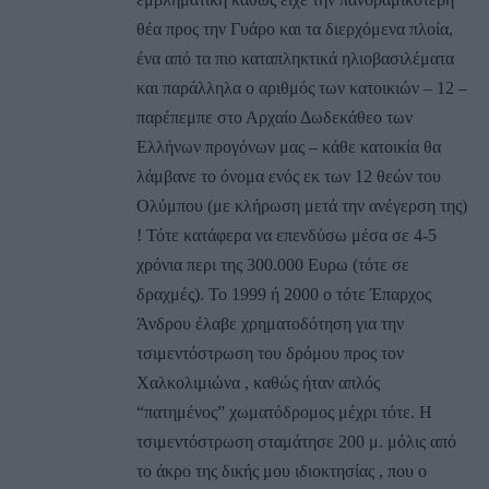
θέα προς την Γυάρο και τα διερχόμενα πλοία,
ένα από τα πιο καταπληκτικά ηλιοβασιλέματα
και παράλληλα ο αριθμός των κατοικιών – 12 –
παρέπεμπε στο Αρχαίο Δωδεκάθεο των
Ελλήνων προγόνων μας – κάθε κατοικία θα
λάμβανε το όνομα ενός εκ των 12 θεών του
Ολύμπου (με κλήρωση μετά την ανέγερση της)
! Τότε κατάφερα να επενδύσω μέσα σε 4-5
χρόνια περι της 300.000 Ευρω (τότε σε
δραχμές). Το 1999 ή 2000 ο τότε Έπαρχος
Άνδρου έλαβε χρηματοδότηση για την
τσιμεντόστρωση του δρόμου προς τον
Χαλκολιμιώνα , καθώς ήταν απλός
“πατημένος” χωματόδρομος μέχρι τότε. Η
τσιμεντόστρωση σταμάτησε 200 μ. μόλις από
το άκρο της δικής μου ιδιοκτησίας , που ο