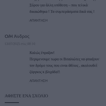
Σύρου για άλλη υπόθεση – που τελικά
δικαιώθηκα ! Τα συμπεράσματα δικά σας !
ΑΠΆΝΤΗΣΗ
Ο/Η
Άνδρος
13/07/2025 στις 08:10
Καλώς έπραξαν!
Περιμενουμε τωρα οι Βιταλιώτες να φτιαξουν
τον δρόμο τους που ειναι άθλιος , ακολουθεί
ζόργκος κ βλιχάδα!!
ΑΠΆΝΤΗΣΗ
ΑΦΉΣΤΕ ΈΝΑ ΣΧΌΛΙΟ