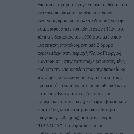
Θα μου επιτρέψετε άραγε να αναφερθώ σε μια
ανάλογη περίπτωση , ιδιαίτερα επίπονη
ανάμνηση προσωπική αλλά διδακτική για την
συμπεριφορά των τοπικών Αρχών ; Ήταν στα
τέλη της δεκαετίας του 1990 όταν απέκτησα
μια έκταση αποτελούμενη από 2 όμορα
αγροτεμάχια στην περιοχή “Άγιος Γεώργιος –
Παντουκιά” , στην τότε πρόχειρα διανοιγμένη
οδό από την Σταυροπέδα προς την παραλία και
τον όρμο του Χαλκολιμιώνα, με επενδυτική
προοπτική – ένα συγκρότημα παραθεριστικών
κατοικιών Βιοκλιματικής δόμησης και
ενεργειακά αυτόνομων (μέσω φωτοβολταϊκών
στις στέγες και δροσισμού από σύστημα
υπόγειας γεωθερμίας) με την επωνυμία
¨ΠΑΝΘΕΑ”. Η ονομασία φυσικά
εμβληματική καθώς είχε την πανοραμικότερη