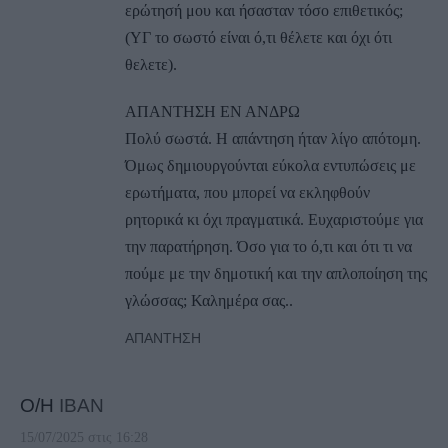
ερώτησή μου και ήσασταν τόσο επιθετικός;
(ΥΓ το σωστό είναι ό,τι θέλετε και όχι ότι
θελετε).
ΑΠΑΝΤΗΣΗ ΕΝ ΑΝΔΡΩ
Πολύ σωστά. Η απάντηση ήταν λίγο απότομη.
Όμως δημιουργούνται εύκολα εντυπώσεις με
ερωτήματα, που μπορεί να εκληφθούν
ρητορικά κι όχι πραγματικά. Ευχαριστούμε για
την παρατήρηση. Όσο για το ό,τι και ότι τι να
πούμε με την δημοτική και την απλοποίηση της
γλώσσας; Καλημέρα σας..
ΑΠΆΝΤΗΣΗ
Ο/Η
ΙΒΑΝ
15/07/2025 στις 16:28