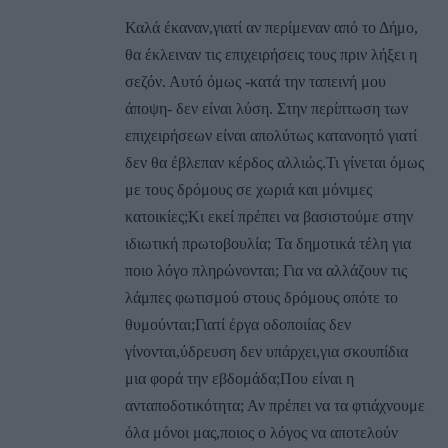
Καλά έκαναν,γιατί αν περίμεναν από το Δήμο,
θα έκλειναν τις επιχειρήσεις τους πριν λήξει η
σεζόν. Αυτό όμως -κατά την ταπεινή μου
άποψη- δεν είναι λύση. Στην περίπτωση των
επιχειρήσεων είναι απολύτως κατανοητό γιατί
δεν θα έβλεπαν κέρδος αλλιώς.Τι γίνεται όμως
με τους δρόμους σε χωριά και μόνιμες
κατοικίες;Κι εκεί πρέπει να βασιστούμε στην
ιδιωτική πρωτοβουλία; Τα δημοτικά τέλη για
ποιο λόγο πληρώνονται; Για να αλλάζουν τις
λάμπες φωτισμού στους δρόμους οπότε το
θυμούνται;Γιατί έργα οδοποιίας δεν
γίνονται,ύδρευση δεν υπάρχει,για σκουπίδια
μια φορά την εβδομάδα;Που είναι η
ανταποδοτικότητα; Αν πρέπει να τα φτιάχνουμε
όλα μόνοι μας,ποιος ο λόγος να αποτελούν