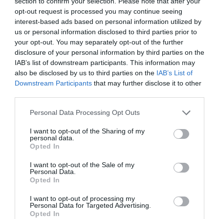
section to confirm your selection. Please note that after your
opt-out request is processed you may continue seeing
interest-based ads based on personal information utilized by
us or personal information disclosed to third parties prior to
your opt-out. You may separately opt-out of the further
disclosure of your personal information by third parties on the
IAB’s list of downstream participants. This information may
also be disclosed by us to third parties on the
IAB’s List of
Downstream Participants
that may further disclose it to other
third parties.
Please note that this website/app uses one or more Google
Personal Data Processing Opt Outs
services and may gather and store information including but
not limited to your visit or usage behaviour. You may click to
I want to opt-out of the Sharing of my
personal data.
grant or deny consent to Google and its third-party tags to
Opted In
ΠΛΑΚΑ: Ο δρόμος μετά την παραλία της Πλάκας.
use your data for below specified purposes in below Google
Αγροτικός. Συντηρείται μόνο από τους κατοίκους των
consent section.
I want to opt-out of the Sale of my
Personal Data.
εξοχικών κατοικιών…
Opted In
I want to opt-out of processing my
Personal Data for Targeted Advertising.
Opted In