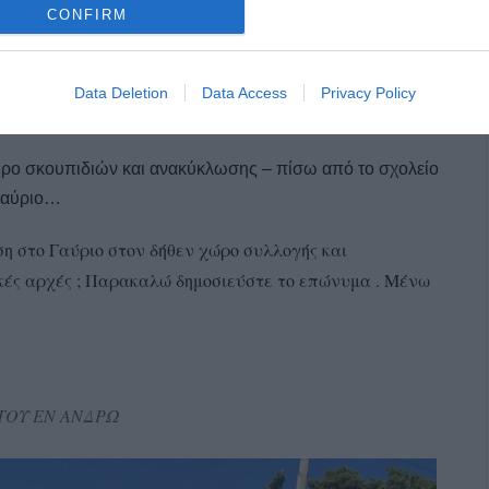
CONFIRM
Data Deletion
Data Access
Privacy Policy
ώρο σκουπιδιών και ανακύκλωσης – πίσω από το σχολείο
Γαύριο…
η στο Γαύριο στον δήθεν χώρο συλλογής και
ικές αρχές ; Παρακαλώ δημοσιεύστε το επώνυμα . Μένω
ΤΟΥ ΕΝ ΑΝΔΡΩ