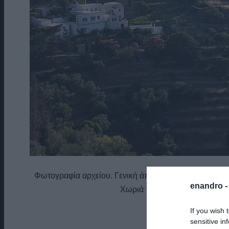
Φωτογραφία αρχείου. Γενική άποψη Πέρα Χωριά. Όπω
enandro 
Χωριά περιμένει το νερό της δε
If you wish 
sensitive in