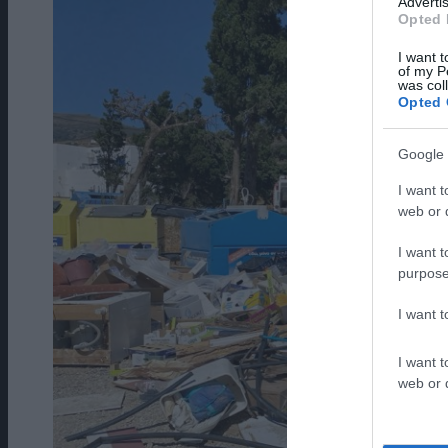
Advertis
Opted 
I want t
of my P
was col
Opted 
Google 
I want t
web or d
I want t
purpose
I want 
I want t
web or d