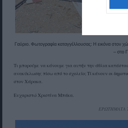
Γαύριο. Φωτογραφία καταγγέλλουσας: Η εικόνα στον χ
– στο 
Τι μπορούμε να κάνουμε για αυτήν την άθλια κατάστασ
ανακύκλωσης πίσω από το σχολείο; Τί κάνουν οι δημοτ
στον Χάρακα.
Ευχαριστώ Χριστίνα Μπάκα.
ΕΡΩΤΗΜΑΤΑ 