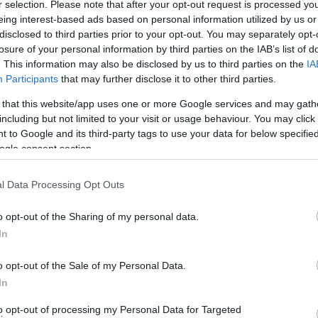
r selection. Please note that after your opt-out request is processed y
ΧΟΥΝ ΝΕΡΟ ΣΤΑ ΣΑΣΑ!!!
eing interest-based ads based on personal information utilized by us or
disclosed to third parties prior to your opt-out. You may separately opt-
losure of your personal information by third parties on the IAB’s list of
. This information may also be disclosed by us to third parties on the
IA
ιό Σάσα Άνδρου παίρνω το θάρρος να σας γράψω για
Participants
that may further disclose it to other third parties.
 Εδω και μερικά χρόνια αντιμετωπίζουμε μεγάλο
 that this website/app uses one or more Google services and may gath
 συγκεντρώνει το νερό από την πηγή πού βρίσκεται
including but not limited to your visit or usage behaviour. You may click 
 to Google and its third-party tags to use your data for below specifi
ει να πας με τα πόδια με αποτέλεσμα να μένουμε από
ogle consent section.
ρκετές φορές παράπονο και εγγράφως στον δήμο και στο
αδείξετε το θέμα μας και να κάνετε ένα ρεπορτάζ-
l Data Processing Opt Outs
o opt-out of the Sharing of my personal data.
In
o opt-out of the Sale of my Personal Data.
Ι ΚΑΘΑΡΙΟΤΗΤΑ ΣΤΟ ΓΑΥΡΙΟ!!!
In
to opt-out of processing my Personal Data for Targeted