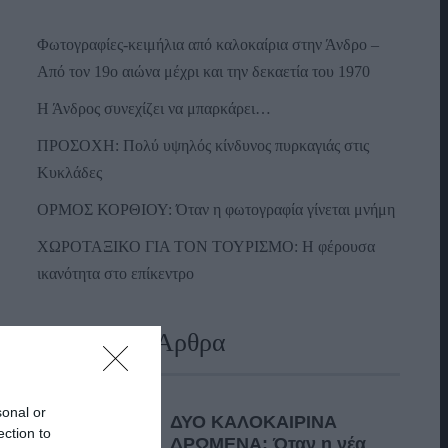
Φωτογραφίες-κειμήλια από καλοκαίρια στην Άνδρο –
Από τον 19ο αιώνα μέχρι και την δεκαετία του 1970
Η Άνδρος συνεχίζει να μπαρκάρει…
ΠΡΟΣΟΧΗ: Πολύ υψηλός κίνδυνος πυρκαγιάς στις
Κυκλάδες
ΟΡΜΟΣ ΚΟΡΘΙΟΥ: Όταν η φωτογραφία γίνεται μνήμη
ΧΩΡΟΤΑΞΙΚΟ ΓΙΑ ΤΟΝ ΤΟΥΡΙΣΜΟ: Η φέρουσα
ικανότητα στο επίκεντρο
Πρόσφατα Άρθρα
sonal or
ΔΥΟ ΚΑΛΟΚΑΙΡΙΝΑ
ection to
ΔΡΩΜΕΝΑ: Όταν η νέα