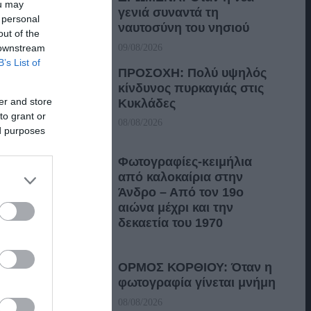
ou may
γενιά συναντά τη
 personal
ναυτοσύνη του νησιού
out of the
 downstream
09/08/2026
B’s List of
ΠΡΟΣΟΧΗ: Πολύ υψηλός
κίνδυνος πυρκαγιάς στις
er and store
Κυκλάδες
to grant or
08/08/2026
ed purposes
Φωτογραφίες-κειμήλια
από καλοκαίρια στην
Άνδρο – Από τον 19ο
αιώνα μέχρι και την
δεκαετία του 1970
08/08/2026
ΟΡΜΟΣ ΚΟΡΘΙΟΥ: Όταν η
φωτογραφία γίνεται μνήμη
08/08/2026