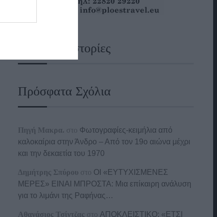
Ναυτικές Ιστορίες
Πρόσφατα Σχόλια
Πηγή Μακρα.
στο
Φωτογραφίες-κειμήλια από
καλοκαίρια στην Άνδρο – Από τον 19ο αιώνα μέχρι
και την δεκαετία του 1970
Δημήτρης Σπύρου
στο
ΟΙ «ΕΥΤΥΧΙΣΜΕΝΕΣ
ΜΕΡΕΣ» ΕΙΝΑΙ ΜΠΡΟΣΤΑ: Μια επίκαιρη ανάλυση
για το λιμάνι της Ραφήνας…
Αθανάσιος Τσίντζας
στο
ΑΠΟΚΛΕΙΣΤΙΚΟ: «ΕΤΣΙ