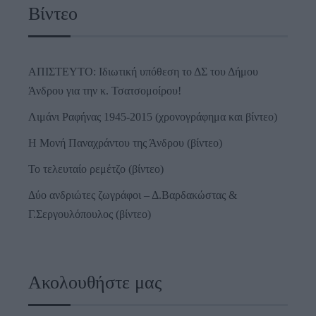
Βίντεο
ΑΠΙΣΤΕΥΤΟ: Ιδιωτική υπόθεση το ΔΣ του Δήμου
Άνδρου για την κ. Τσατσομοίρου!
Λιμάνι Ραφήνας 1945-2015 (χρονογράφημα και βίντεο)
Η Μονή Παναχράντου της Άνδρου (βίντεο)
Το τελευταίο ρεμέτζο (βίντεο)
Δύο ανδριώτες ζωγράφοι – Δ.Βαρδακώστας &
Γ.Σεργουλόπουλος (βίντεο)
Ακολουθήστε μας