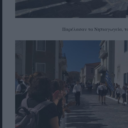
Παρέλασαν τα Νηπιαγωγεία, τα