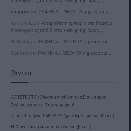
Φωτογραφίες από βίντεο εκείνης της ώρας…
enandro
στο
ΡΑΦΗΝΑ – ΘΕΟΥΤΑ σημειώσατε…
ΑΓΓΕΛΟΣ
στο
Απαράδεκτη εμπειρία στη Ραφήνα.
Φωτογραφίες από βίντεο εκείνης της ώρας…
Θοδωρής
στο
ΡΑΦΗΝΑ – ΘΕΟΥΤΑ σημειώσατε…
Χρηστος
στο
ΡΑΦΗΝΑ – ΘΕΟΥΤΑ σημειώσατε…
Βίντεο
ΑΠΙΣΤΕΥΤΟ: Ιδιωτική υπόθεση το ΔΣ του Δήμου
Άνδρου για την κ. Τσατσομοίρου!
Λιμάνι Ραφήνας 1945-2015 (χρονογράφημα και βίντεο)
Η Μονή Παναχράντου της Άνδρου (βίντεο)