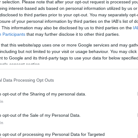
r selection. Please note that after your opt-out request is processed y
eing interest-based ads based on personal information utilized by us or
disclosed to third parties prior to your opt-out. You may separately opt-
losure of your personal information by third parties on the IAB’s list of
 ναό του Αγίου Γεώργιου έγινε μνημόσυνο μπροστά στο
. This information may also be disclosed by us to third parties on the
IA
των υπέρ πατρίδος.
Participants
that may further disclose it to other third parties.
 that this website/app uses one or more Google services and may gath
including but not limited to your visit or usage behaviour. You may click 
 to Google and its third-party tags to use your data for below specifi
ogle consent section.
l Data Processing Opt Outs
o opt-out of the Sharing of my personal data.
In
o opt-out of the Sale of my Personal Data.
In
to opt-out of processing my Personal Data for Targeted