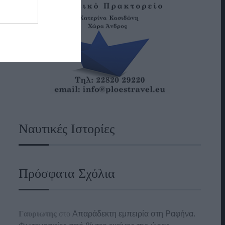
Ναυτικές Ιστορίες
Πρόσφατα Σχόλια
Γαυριωτης
στο
Απαράδεκτη εμπειρία στη Ραφήνα.