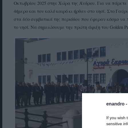
Οκτωβρίου 2025 στην Χώρα της Άνδρου. Για να πάρετε 
4ήμερο και τον καλό καιρό κι ήρθαν στο νησί. Στο Γαύ
στα δύο συμβατικά της περιόδου που έφεραν κόσμο να
το νησί. Να σημειώσουμε την πρώτη άφιξη του Golden Pr
enandro 
If you wish 
sensitive in