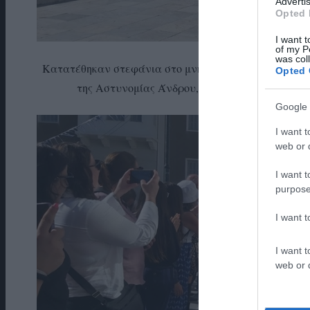
Advertis
Opted 
I want t
of my P
was col
Κατατέθηκαν στεφάνια στο μνημείο από τον δήμαρχο Ά
Opted 
της Αστυνομίας Άνδρου, τον Λιμενάρχη Άνδρου
Google 
I want t
web or d
I want t
purpose
I want 
I want t
web or d