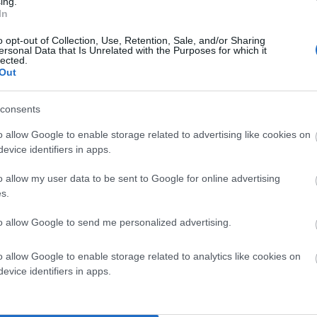
ing.
In
o opt-out of Collection, Use, Retention, Sale, and/or Sharing
ersonal Data that Is Unrelated with the Purposes for which it
lected.
νδρου, την κτηνίατρο του επαρχείου (!), τον διοικητή
Out
, τον διοικητή της Πυροσβεστικής Άνδρου κλπ.
consents
o allow Google to enable storage related to advertising like cookies on
evice identifiers in apps.
o allow my user data to be sent to Google for online advertising
s.
to allow Google to send me personalized advertising.
o allow Google to enable storage related to analytics like cookies on
evice identifiers in apps.