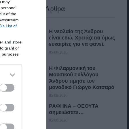
ou may
Πρόσφατα Άρθρα
 personal
out of the
 downstream
B’s List of
Η νεολαία της Άνδρου
είναι εδώ. Χρειάζεται όμως
er and store
ευκαιρίες για να φανεί.
to grant or
05/08/2026
ed purposes
Η Φιλαρμονική του
Μουσικού Συλλόγου
Άνδρου τίμησε τον
μοναδικό Γιώργο Κατσαρό
05/08/2026
ΡΑΦΗΝΑ – ΘΕΟΥΤΑ
σημειώσατε…
05/08/2026