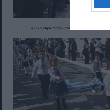
Ακολούθησε παρέλαση υπό τους ήχους της Φ