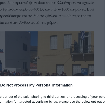
μια ιδέα αρκετοί ήταν όσοι εκμεταλλεύτηκαν το σχεδόν
ριο έφτασαν περίπου 400 ΙΧ και πάνω 1000 επιβάτες. Ενώ
 προσθέσουμε και τα δύο ταχύπλοα, που εξυπηρέτησαν
incess στην Άνδρο αυτές τις μέρες.
-
Do Not Process My Personal Information
to opt-out of the sale, sharing to third parties, or processing of your per
formation for targeted advertising by us, please use the below opt-out s