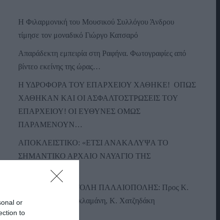
Η Φιλαρμονική του Μουσικού Συλλόγου Άνδρου
τίμησε τον μοναδικό Γιώργο Κατσαρό
Απαράδεκτη εμπειρία στη Ραφήνα. Φωτογραφίες από
βίντεο εκείνης της ώρας…
Η ΥΔΡΟΦΟΡΑ ΤΟΥ ΕΠΑΡΧΕΙΟΥ ΧΑΘΗΚΕ! ΟΠΩΣ
ΧΑΘΗΚΑΝ ΚΑΙ ΟΙ ΑΣΦΑΛΤΟΣΤΡΩΣΕΙΣ ΤΟΥ
ΕΠΑΡΧΕΙΟΥ! ΟΙ ΕΥΘΥΝΕΣ ΟΜΩΣ
ΠΑΡΑΜΕΝΟΥΝ…
ΑΠΟΚΛΕΙΣΤΙΚΟ: «ΕΤΣΙ ΑΝΑΚΑΛΥΨΑ ΤΟ
ΣΗΜΑΝΤΙΚΟ ΑΡΧΑΙΟ ΝΑΥΑΓΙΟ ΤΗΣ
ΑΝΔΡΟΥ!…»
ΑΝΟΙΧΤΗ ΕΠΙΣΤΟΛΗ ΠΑΛΑΙΟΠΟΛΗΣ: Προς K.
Μητσοτάκη, N. Κακλαμάνη, K. Χατζηδάκη
sonal or
ection to