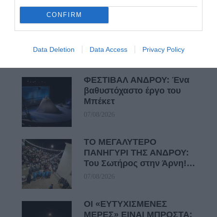
αναχώρηση εκείνης της ώρας…
CONFIRM
Πρόσφατα Άρθρα
Data Deletion
Data Access
Privacy Policy
ΦΕΣΤΙΒΑΛ ΑΝΔΡΟΥ: Ένα
βαθυστόχαστο έργο του
Μπέκετ
07/08/2026
ΤΟ ΜΕΓΑΛΥΤΕΡΟ
ΠΑΝΗΓΥΡΙ ΤΗΣ ΑΝΔΡΟΥ:
Του Σωτήρος στην Άρνη!…
07/08/2026
ΟΙ «ΕΥΤΥΧΙΣΜΕΝΕΣ
ΜΕΡΕΣ» ΕΙΝΑΙ ΜΠΡΟΣΤΑ: