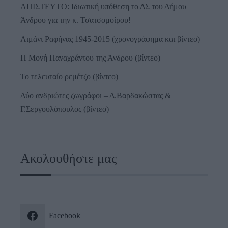
ΑΠΙΣΤΕΥΤΟ: Ιδιωτική υπόθεση το ΔΣ του Δήμου
Άνδρου για την κ. Τσατσομοίρου!
Λιμάνι Ραφήνας 1945-2015 (χρονογράφημα και βίντεο)
Η Μονή Παναχράντου της Άνδρου (βίντεο)
Το τελευταίο ρεμέτζο (βίντεο)
Δύο ανδριώτες ζωγράφοι – Δ.Βαρδακώστας &
Γ.Σεργουλόπουλος (βίντεο)
Ακολουθήστε μας
Facebook