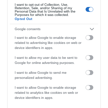
I want to opt-out of Collection, Use,
Retention, Sale, and/or Sharing of my
Personal Data that Is Unrelated with the
Purposes for which it was collected.
Opted Out
Προτεινόμενα άρθρα
Google consents
I want to allow Google to enable storage
related to advertising like cookies on web or
ΦΕΣΤΙΒΑΛ ΑΝΔΡΟΥ: Ένα βαθυστόχαστο έργο του
device identifiers in apps.
Μπέκετ
I want to allow my user data to be sent to
Η νεολαία της Άνδρου είναι εδώ. Χρειάζεται όμως
Google for online advertising purposes.
ευκαιρίες για να φανεί.
I want to allow Google to send me
ΡΑΦΗΝΑ – ΘΕΟΥΤΑ σημειώσατε…
personalized advertising.
ΣΥΓΚΛΟΝΙΣΤΙΚΟΣ ΑΠΟΧΑΙΡΕΤΙΣΜΟΣ ΣΤΗ
I want to allow Google to enable storage
ΡΑΦΗΝΑ ΣΤΟ «ΤΕΛΕΥΤΑΙΟ ΜΠΑΡΚΟ» ΤΟΥ
related to analytics like cookies on web or
ΚΑΠΕΤΑΝ ΑΝΤΩΝΗ ΒΙΔΑΛΗ
device identifiers in apps.
Απαράδεκτη εμπειρία στη Ραφήνα. Φωτογραφίες από την