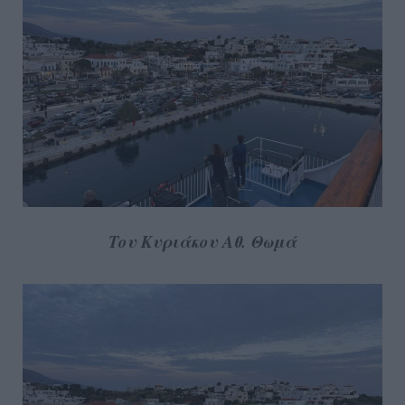
Του Κυριάκου Αθ. Θωμά