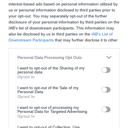
interest-based ads based on personal information utilized by
us or personal information disclosed to third parties prior to
your opt-out. You may separately opt-out of the further
disclosure of your personal information by third parties on the
IAB’s list of downstream participants. This information may
also be disclosed by us to third parties on the
IAB’s List of
Downstream Participants
that may further disclose it to other
third parties.
Please note that this website/app uses one or more Google
Αποθήκευσε το όνομά μου, email, και τον ιστότοπο μου σε
Personal Data Processing Opt Outs
services and may gather and store information including but
αυτόν τον πλοηγό για την επόμενη φορά που θα σχολιάσω.
not limited to your visit or usage behaviour. You may click to
I want to opt-out of the Sharing of my
personal data.
grant or deny consent to Google and its third-party tags to
Opted In
use your data for below specified purposes in below Google
consent section.
I want to opt-out of the Sale of my
Personal Data.
Opted In
I want to opt-out of processing my
Personal Data for Targeted Advertising.
Opted In
I want to opt-out of Collection, Use,