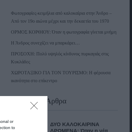
Φωτογραφίες-κειμήλια από καλοκαίρια στην Άνδρο –
Από τον 19ο αιώνα μέχρι και την δεκαετία του 1970
ΟΡΜΟΣ ΚΟΡΘΙΟΥ: Όταν η φωτογραφία γίνεται μνήμη
Η Άνδρος συνεχίζει να μπαρκάρει…
ΠΡΟΣΟΧΗ: Πολύ υψηλός κίνδυνος πυρκαγιάς στις
Κυκλάδες
ΧΩΡΟΤΑΞΙΚΟ ΓΙΑ ΤΟΝ ΤΟΥΡΙΣΜΟ: Η φέρουσα
ικανότητα στο επίκεντρο
Πρόσφατα Άρθρα
sonal or
ΔΥΟ ΚΑΛΟΚΑΙΡΙΝΑ
ection to
ΔΡΩΜΕΝΑ: Όταν η νέα