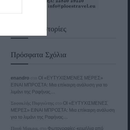
Ναυτικές Ιστορίες
Πρόσφατα Σχόλια
enandro
στο
ΟΙ «ΕΥΤΥΧΙΣΜΕΝΕΣ ΜΕΡΕΣ»
ΕΙΝΑΙ ΜΠΡΟΣΤΑ: Μια επίκαιρη ανάλυση για το
λιμάνι της Ραφήνας…
Σοφοκλής Πυργιώτης
στο
ΟΙ «ΕΥΤΥΧΙΣΜΕΝΕΣ
ΜΕΡΕΣ» ΕΙΝΑΙ ΜΠΡΟΣΤΑ: Μια επίκαιρη ανάλυση
για το λιμάνι της Ραφήνας…
Πηγή Μακρα.
στο
Φωτογραφίες-κειμήλια από