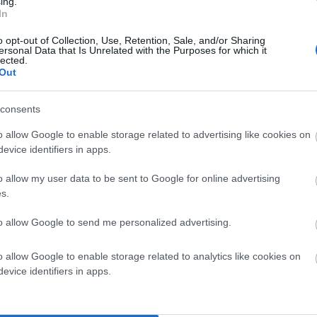
ing.
In
o opt-out of Collection, Use, Retention, Sale, and/or Sharing
ersonal Data that Is Unrelated with the Purposes for which it
lected.
Out
α σημειώνονται με
*
consents
o allow Google to enable storage related to advertising like cookies on
evice identifiers in apps.
o allow my user data to be sent to Google for online advertising
s.
to allow Google to send me personalized advertising.
o allow Google to enable storage related to analytics like cookies on
evice identifiers in apps.
σε αυτόν τον πλοηγό για την επόμενη φορά που θα σχολιάσω.