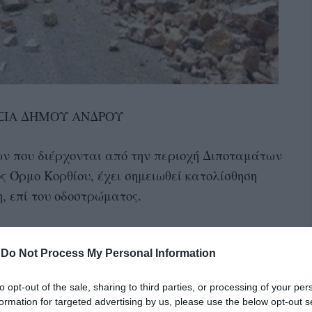
ΣΙΑ ΔΗΜΟΥ ΑΝΔΡΟΥ
 που διέρχονται από την περιοχή Διποταμάτων
ς Όρμο Κορθίου, έχει σημειωθεί κατολίσθηση
 επί του οδοστρώματος.
ια έχοντας χαμηλή ταχύτητα από το ένα ρεύμα
 Χώρα.
-
Do Not Process My Personal Information
to opt-out of the sale, sharing to third parties, or processing of your per
formation for targeted advertising by us, please use the below opt-out s