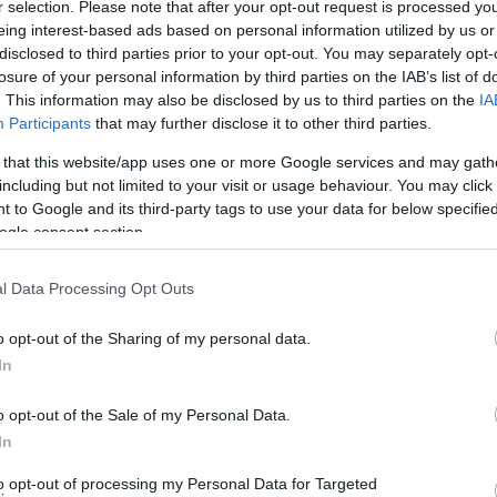
r selection. Please note that after your opt-out request is processed y
eing interest-based ads based on personal information utilized by us or
disclosed to third parties prior to your opt-out. You may separately opt-
losure of your personal information by third parties on the IAB’s list of
. This information may also be disclosed by us to third parties on the
IA
Participants
that may further disclose it to other third parties.
 that this website/app uses one or more Google services and may gath
including but not limited to your visit or usage behaviour. You may click 
 to Google and its third-party tags to use your data for below specifi
ogle consent section.
l Data Processing Opt Outs
o opt-out of the Sharing of my personal data.
. Δεν προλαβε να βγαλει εκεινη δελτιο τυπου , οπου και ειναι
In
ιαδες μίλια μακρια για γιορτες. Οποτε μπορει και να μην το
o opt-out of the Sale of my Personal Data.
In
to opt-out of processing my Personal Data for Targeted