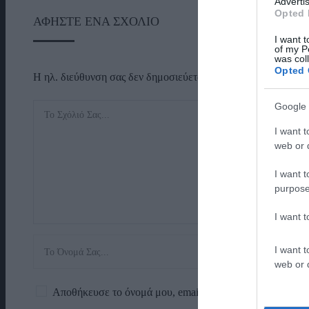
Advertis
Opted 
ΑΦΉΣΤΕ ΈΝΑ ΣΧΌΛΙΟ
I want t
of my P
was col
Opted 
Η ηλ. διεύθυνση σας δεν δημοσιεύεται.
Τα υποχρεωτικά πεδί
Google 
I want t
web or d
I want t
purpose
I want 
I want t
web or d
Αποθήκευσε το όνομά μου, email, και τον ιστότοπο μου 