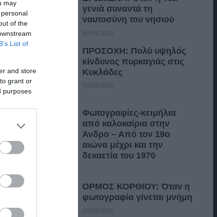
ou may
γενιά συναντά τη
 personal
ναυτοσύνη του νησιού
out of the
 downstream
09/08/2026
B’s List of
ΠΡΟΣΟΧΗ: Πολύ υψηλός
κίνδυνος πυρκαγιάς στις
er and store
Κυκλάδες
to grant or
08/08/2026
ed purposes
Φωτογραφίες-κειμήλια
από καλοκαίρια στην
Άνδρο – Από τον 19ο
αιώνα μέχρι και την
δεκαετία του 1970
08/08/2026
ΟΡΜΟΣ ΚΟΡΘΙΟΥ: Όταν η
φωτογραφία γίνεται μνήμη
08/08/2026