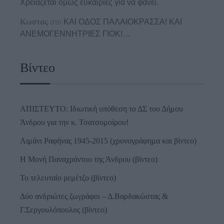
Χρειάζεται όμως ευκαιρίες για να φανεί.
Κωστας
στο
ΚΑΙ ΟΔΟΣ ΠΑΛΑIΟΚΡΑΣΣΑ! ΚΑΙ
ΑΝΕΜΟΓΕΝΝΗΤΡΙΕΣ ΓΙΟΚ!…
Βίντεο
ΑΠΙΣΤΕΥΤΟ: Ιδιωτική υπόθεση το ΔΣ του Δήμου
Άνδρου για την κ. Τσατσομοίρου!
Λιμάνι Ραφήνας 1945-2015 (χρονογράφημα και βίντεο)
Η Μονή Παναχράντου της Άνδρου (βίντεο)
Το τελευταίο ρεμέτζο (βίντεο)
Δύο ανδριώτες ζωγράφοι – Δ.Βαρδακώστας &
Γ.Σεργουλόπουλος (βίντεο)