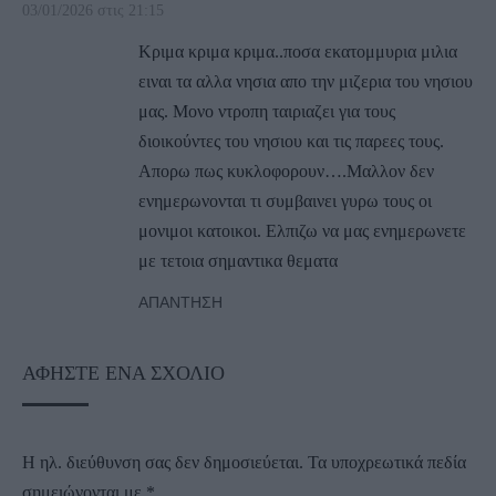
03/01/2026 στις 21:15
Κριμα κριμα κριμα..ποσα εκατομμυρια μιλια
ειναι τα αλλα νησια απο την μιζερια του νησιου
μας. Μονο ντροπη ταιριαζει για τους
διοικούντες του νησιου και τις παρεες τους.
Απορω πως κυκλοφορουν….Μαλλον δεν
ενημερωνονται τι συμβαινει γυρω τους οι
μονιμοι κατοικοι. Ελπιζω να μας ενημερωνετε
με τετοια σημαντικα θεματα
ΑΠΆΝΤΗΣΗ
ΑΦΉΣΤΕ ΈΝΑ ΣΧΌΛΙΟ
Η ηλ. διεύθυνση σας δεν δημοσιεύεται.
Τα υποχρεωτικά πεδία
σημειώνονται με
*