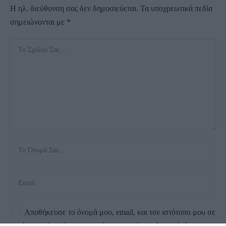
Η ηλ. διεύθυνση σας δεν δημοσιεύεται.
Τα υποχρεωτικά πεδία
σημειώνονται με
*
Αποθήκευσε το όνομά μου, email, και τον ιστότοπο μου σε
αυτόν τον πλοηγό για την επόμενη φορά που θα σχολιάσω.