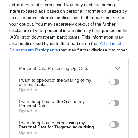
opt-out request is processed you may continue seeing
interest-based ads based on personal information utilized by
us or personal information disclosed to third parties prior to
your opt-out. You may separately opt-out of the further
disclosure of your personal information by third parties on the
IAB’s list of downstream participants. This information may
Αποθήκευσε το όνομά μου, email, και τον ιστότοπο μου σε
also be disclosed by us to third parties on the
IAB’s List of
αυτόν τον πλοηγό για την επόμενη φορά που θα σχολιάσω.
Downstream Participants
that may further disclose it to other
third parties.
Please note that this website/app uses one or more Google
Personal Data Processing Opt Outs
services and may gather and store information including but
not limited to your visit or usage behaviour. You may click to
I want to opt-out of the Sharing of my
personal data.
grant or deny consent to Google and its third-party tags to
Opted In
use your data for below specified purposes in below Google
consent section.
I want to opt-out of the Sale of my
Personal Data.
Opted In
I want to opt-out of processing my
Personal Data for Targeted Advertising.
Opted In