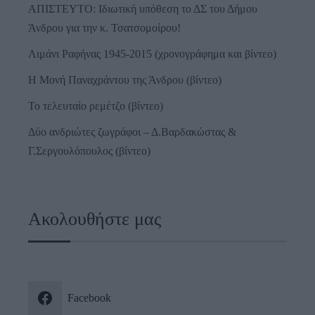
ΑΠΙΣΤΕΥΤΟ: Ιδιωτική υπόθεση το ΔΣ του Δήμου
Άνδρου για την κ. Τσατσομοίρου!
Λιμάνι Ραφήνας 1945-2015 (χρονογράφημα και βίντεο)
Η Μονή Παναχράντου της Άνδρου (βίντεο)
Το τελευταίο ρεμέτζο (βίντεο)
Δύο ανδριώτες ζωγράφοι – Δ.Βαρδακώστας &
Γ.Σεργουλόπουλος (βίντεο)
Ακολουθήστε μας
Facebook