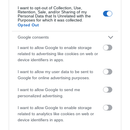
ποσότητα μπορεί να σας εμποδίσει να πάρετε μια
I want to opt-out of Collection, Use,
Retention, Sale, and/or Sharing of my
απόφαση. Κάποια στιγμή, πρέπει να εμπιστευτείς το
Personal Data that Is Unrelated with the
Purposes for which it was collected.
ένστικτό σου.
Opted Out
3. Χτίστε σχέσεις με τους ντόπιους από την πρώτη μέρα
Google consents
Οι τοπικές προσλήψεις, οι δίκαιες πληρωμές και ο
I want to allow Google to enable storage
σεβασμός είναι πολύ σημαντικές, ειδικά σε ένα νησί
related to advertising like cookies on web or
device identifiers in apps.
όπου όλοι γνωρίζονται με όλους.
I want to allow my user data to be sent to
4. Αποδεχτείτε ότι δεν θα ελέγχετε τα πάντα – και αυτό
Google for online advertising purposes.
είναι εντάξει Ο Τζο δεν περίμενε ποτέ να αγοράσει ένα
I want to allow Google to send me
σπίτι χωρίς να το δει. Αλλά η εγκατάλειψη της απόλυτης
personalized advertising.
βεβαιότητας του επέτρεψε να πει ναι σε κάτι που
άλλαξε τη ζωή του.
I want to allow Google to enable storage
related to analytics like cookies on web or
device identifiers in apps.
Τελικές σκέψεις