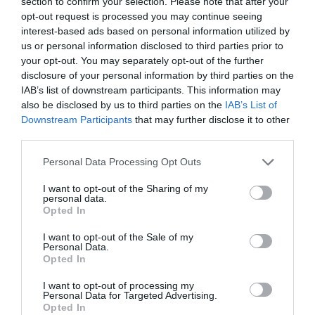
section to confirm your selection. Please note that after your
αγοράσει στο εξωτερικό
opt-out request is processed you may continue seeing
interest-based ads based on personal information utilized by
us or personal information disclosed to third parties prior to
Για τους αναγνώστες που θα το διαβάσουν προτείνει
your opt-out. You may separately opt-out of the further
να είναι προσεκτικοί ή νευρικοί για να κάνουν λάθη, η
disclosure of your personal information by third parties on the
καθοδήγηση του Τζο είναι σαφής και καθησυχαστική.
IAB’s list of downstream participants. This information may
also be disclosed by us to third parties on the
IAB’s List of
1. Αποκτήστε έναν επαγγελματία σύμβουλο – όχι απλώς
Downstream Participants
that may further disclose it to other
third parties.
έναν γενικό δικηγόρο Το μεγαλύτερο εκ των υστέρων
μάθημα του Τζο είναι η σημασία του να έχεις κάποιον
Please note that this website/app uses one or more Google
Personal Data Processing Opt Outs
services and may gather and store information including but
που ειδικεύεται σε ακίνητα στο εξωτερικό, χρυσές βίζες
not limited to your visit or usage behaviour. You may click to
I want to opt-out of the Sharing of my
και τοπικούς κανονισμούς. Εξοικονομεί χρόνο, άγχος και
personal data.
grant or deny consent to Google and its third-party tags to
Opted In
σύγχυση και κάνει τη διαδικασία πιο ομαλή. Λέει ότι θα
use your data for below specified purposes in below Google
consent section.
I want to opt-out of the Sale of my
έκανε το δικό τους ταξίδι πολύ πιο εύκολο.
Personal Data.
Opted In
2. Μην το σκέφτεστε υπερβολικά σε σημείο να βγάλετε
I want to opt-out of processing my
τον εαυτό σας από το όνειρό σας Ο Joe πιστεύει ότι η
Personal Data for Targeted Advertising.
Opted In
έρευνα είναι απαραίτητη – αλλά η υπερβολική