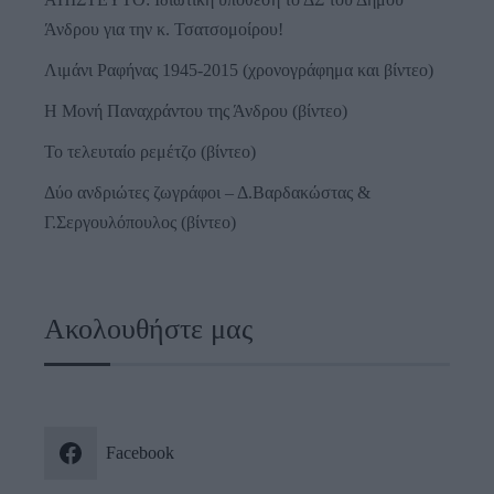
Άνδρου για την κ. Τσατσομοίρου!
Λιμάνι Ραφήνας 1945-2015 (χρονογράφημα και βίντεο)
Η Μονή Παναχράντου της Άνδρου (βίντεο)
Το τελευταίο ρεμέτζο (βίντεο)
Δύο ανδριώτες ζωγράφοι – Δ.Βαρδακώστας &
Γ.Σεργουλόπουλος (βίντεο)
Ακολουθήστε μας
Facebook