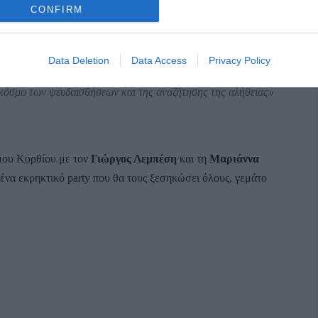
CONFIRM
την εμφάνιση τους στο Κόρθι και θέλουν να μοιραστούν τα
Data Deletion
Data Access
Privacy Policy
 κόσμο των ψευδαισθήσεων και της αναζήτησης της αλήθειας»
μου Κορθίου με τον
Γιώργος Λεμπέση
και τη
Μαριάννα
 ένα εκρηκτικό party που θα τους ξεσηκώσει όλους, γεμάτο