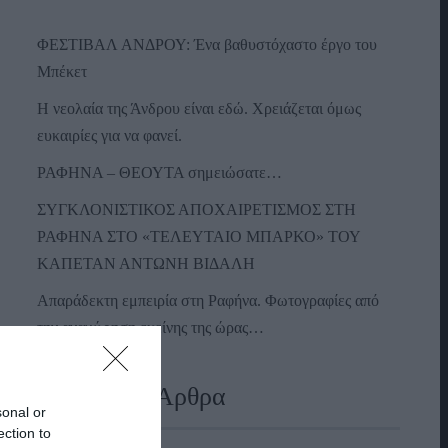
ΦΕΣΤΙΒΑΛ ΑΝΔΡΟΥ: Ένα βαθυστόχαστο έργο του
Μπέκετ
Η νεολαία της Άνδρου είναι εδώ. Χρειάζεται όμως
ευκαιρίες για να φανεί.
ΡΑΦΗΝΑ – ΘΕΟΥΤΑ σημειώσατε…
ΣΥΓΚΛΟΝΙΣΤΙΚΟΣ ΑΠΟΧΑΙΡΕΤΙΣΜΟΣ ΣΤΗ
ΡΑΦΗΝΑ ΣΤΟ «ΤΕΛΕΥΤΑΙΟ ΜΠΑΡΚΟ» ΤΟΥ
ΚΑΠΕΤΑΝ ΑΝΤΩΝΗ ΒΙΔΑΛΗ
Απαράδεκτη εμπειρία στη Ραφήνα. Φωτογραφίες από
την αναχώρηση εκείνης της ώρας…
Πρόσφατα Άρθρα
sonal or
ection to