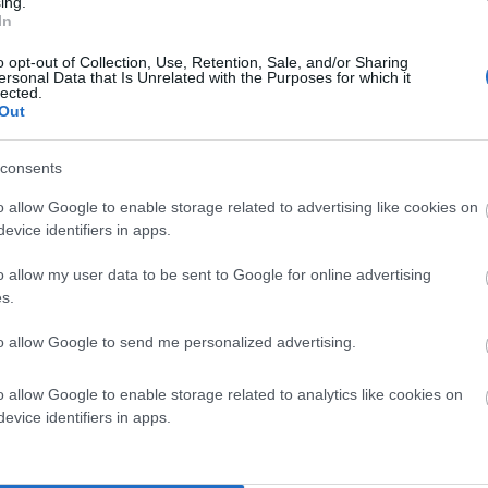
ing.
In
o opt-out of Collection, Use, Retention, Sale, and/or Sharing
ersonal Data that Is Unrelated with the Purposes for which it
lected.
Out
consents
o allow Google to enable storage related to advertising like cookies on
evice identifiers in apps.
o allow my user data to be sent to Google for online advertising
s.
to allow Google to send me personalized advertising.
o allow Google to enable storage related to analytics like cookies on
evice identifiers in apps.
ρονιά , στο Κυνήγι Θησαυρού στην Πλατεία Όρμου Κορθίου με