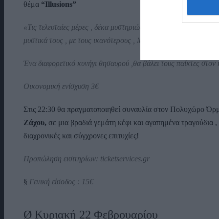
θέμα
“Illusions”
«Τις τελευταίες μέρες , δέκα μυστηριώδεις ταξιδιώτες ,έκαναν 
μυστικά τους , με τους ικανότερους , ΜΟΝΟ!
Ένα διαφορετικό κυνήγι θησαυρού ,θα βάλει τους παίκτες στον
Οικονομική ενίσχυση 3€
Στις 22:30 θα πραγματοποιηθεί συναυλία στον Πολυχώρο Όρ
Ζάχου,
σε μια βραδιά γεμάτη κέφι και αγαπημένα τραγούδια ,
διαχρονικές και σύγχρονες επιτυχίες!
Προπώληση εισιτηρίων: ticketservices.gr
§
Γενική είσοδος : 15€
Ø Κυριακή 22 Φεβρουαρίου