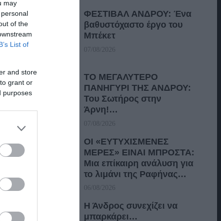
ou may
ΦΕΣΤΙΒΑΛ ΑΝΔΡΟΥ: Ένα
 personal
out of the
βαθυστόχαστο έργο του
 downstream
Μπέκετ
B’s List of
07/08/2026
er and store
ΤΟ ΜΕΓΑΛΥΤΕΡΟ
to grant or
ΠΑΝΗΓΥΡΙ ΤΗΣ ΑΝΔΡΟΥ:
ed purposes
Του Σωτήρος στην
Άρνη!…
07/08/2026
ΟΙ «ΕΥΤΥΧΙΣΜΕΝΕΣ
ΜΕΡΕΣ» ΕΙΝΑΙ ΜΠΡΟΣΤΑ:
Μια επίκαιρη ανάλυση για
το λιμάνι της Ραφήνας…
06/08/2026
Η Άνδρος συνεχίζει να
μπαρκάρει…