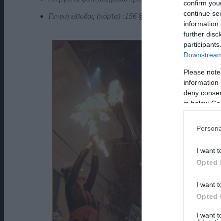
confirm you
continue se
Γενική είσοδος (πόρτα) :15€
§
Άνεργοι & φοιτητές (πόρ
information 
further disc
participants
Downstream 
Please note
information 
deny consent
in below Go
Persona
I want t
Opted 
I want t
Opted 
I want 