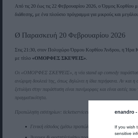
Από τις 20 έως τις 22 Φεβρουαρίου 2026, ο Όρμος Κορθίου μ
διάθεσης, με ένα πλούσιο πρόγραμμα για μικρούς και μεγάλου
Ø Παρασκευή 20 Φεβρουαρίου 2026
Στις 21:30, στον Πολυχώρο Όρμου Κορθίου Άνδρου, η Ήρα Κ
με τίτλο
«ΟΜΟΡΦΕΣ ΣΚΕΨΕΙΣ»
.
Οι «ΟΜΟΡΦΕΣ ΣΚΕΨΕΙΣ», η νέα stand up comedy παράστα
ανώριμη δουλειά της, όπως δηλώνει η ίδια περήφανα. Αν και η ομ
ξετυλίγει στην παράσταση είναι πανέμορφες και είναι αυτές που
πραγματικότητα.
enandro 
Προπώληση εισιτηρίων: ticketservices.gr
Γενική είσοδος (μέσω προπώλησης): 12€
If you wish 
sensitive in
Άνεργοι & φοιτητές(μέσω προπώλησης): 10€