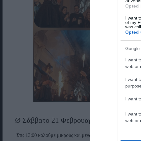
Advertis
Opted 
I want t
of my P
was col
Opted 
Google 
I want t
web or d
I want t
purpose
I want 
I want t
Ø Σάββατο 21 Φεβρουαρίου
web or d
Στις 13:00 καλούμε μικρούς και μεγάλους , για μία ακόμη χ