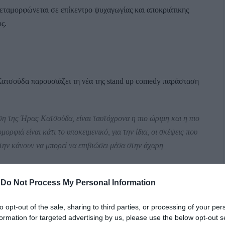
εταμορφώνεται σε επίκεντρο ψυχαγωγίας και αποκριάτικης
ς.
ατσούδα παρουσιάζει τη νέα της stand up comedy παράσταση
ση της Ήρας
Κατσούδα, είναι ταυτόχρονα η πιο ώριμη και η πιο
ορφιά είναι κάτι το υποκειμενικό, για την ίδια, οι σκέψεις που
 την κάνουν να μπορεί να επιβιώσει μέσα στην άχαρη
-
Do Not Process My Personal Information
to opt-out of the sale, sharing to third parties, or processing of your per
formation for targeted advertising by us, please use the below opt-out s