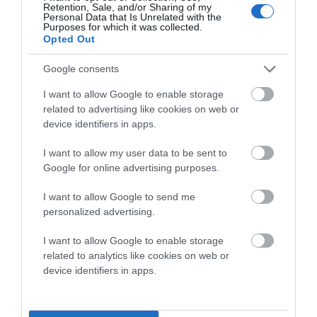
Retention, Sale, and/or Sharing of my
Personal Data that Is Unrelated with the
Purposes for which it was collected.
Opted Out
Προτεινόμενα άρθρα
Google consents
I want to allow Google to enable storage
related to advertising like cookies on web or
device identifiers in apps.
Η Φιλαρμονική του Μουσικού Συλλόγου Άνδρου τίμησε
τον μοναδικό Γιώργο Κατσαρό
I want to allow my user data to be sent to
Google for online advertising purposes.
Απαράδεκτη εμπειρία στη Ραφήνα. Φωτογραφίες από
βίντεο εκείνης της ώρας…
I want to allow Google to send me
personalized advertising.
Η ΥΔΡΟΦΟΡΑ ΤΟΥ ΕΠΑΡΧΕΙΟΥ ΧΑΘΗΚΕ! ΟΠΩΣ
ΧΑΘΗΚΑΝ ΚΑΙ ΟΙ ΑΣΦΑΛΤΟΣΤΡΩΣΕΙΣ ΤΟΥ
I want to allow Google to enable storage
ΕΠΑΡΧΕΙΟΥ! ΟΙ ΕΥΘΥΝΕΣ ΟΜΩΣ
related to analytics like cookies on web or
device identifiers in apps.
ΠΑΡΑΜΕΝΟΥΝ…
ΑΠΟΚΛΕΙΣΤΙΚΟ: «ΕΤΣΙ ΑΝΑΚΑΛΥΨΑ ΤΟ