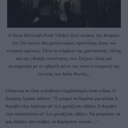
Ο Άγιος Βάτσλαβ (Svatý Václav) ήταν Δούκας της Βοημίας
τον 10ο αιώνα. Θεωρείται κύριος προστάτης άγιος του
τσεχικού κράτους. Είναι το σύμβολο της χριστιανικής πίστης
και της εθνικής ταυτότητας των Τσέχων. Άλλη μια
φωτογραφία με τα σβηστά φώτα του ναού εν αναμονή της
έλευσης του Αγίου Φωτός.
..
Όποια και αν είναι η αλήθεια ο συμβολισμός είναι ο ίδιος. Ο
Σεφέρης έγραψε κάποτε: ‘‘Τι μπορεί να θυμάται μια φλόγα; Ά
θυμηθεί λίγο λιγότερο απ’ ό,τι χρειάζεται, σβήνει. Ά θυμηθεί
λίγο περισσότερο απ’ ό,τι χρειάζεται, σβήνει. Να μπορούσε να
μας διδάξει, όσο ανάβει, να θυμόμαστε σωστά….’’.