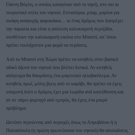
Γιάννη Βόγλη, ο οποίος καταγόταν από το νησί), στο πιο in
τουριστικό στέκι του νησιού. Εστιατόρια, μπαρ, μαρίνα για
σκάφη αναψυχής ψαροκάικα… κι ένας δρόμος που διατρέχει
την παραλία και είναι η απόλυτη καλοκαιρινή περτζάδα,
συνθέτουν την καλοκαιρινή εικόνα στο Μπατσί, απ’ όπου
πρέπει τουλάχιστον μια φορά να περάσεις.
Από το Μπατσί στη Χώρα πρέπει να κινηθείς στον βασικό
οδικό άξονα του νησιού που βλέπει δυτικά. Αν κινηθείς
απόγευμα θα θαυμάσεις ένα μαγευτικό ηλιοβασίλεμα. Αν
κινηθείς πρωί, μόλις βγεις από το καράβι, θα πρέπει να έχεις
υπομονή διότι ο δρόμος έχει μια λωρίδα ανά κατεύθυνση και
αν σε πάρει φορτηγό από εμπρός, θα έχεις ένα μικρό
πρόβλημα.
Ωστόσο περνώντας από περιοχές όπως το Απροβάτου ή η
Παλαιόπολη (η πρώτη πρωτεύουσα του νησιού) θα απολαύσεις