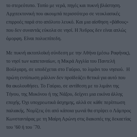
το στερεότυπο. Τοπίο με νερά, πηγές και πυκνή βλάστηση.
Αρχιτεκτονική που ακουμπά περισσότερο σε νεοκλασικές
επιρροές παρά στο απόλυτο λευκό. Και μια αίσθηση «βάθους»
που δεν συναντάς εύκολα σε νησί. Η Άνδρος δεν είναι απλώς
όμορφη. Είναι πολυεπίπεδη.
Με πυκνή ακτοπλοϊκή σύνδεση με την Αθήνα (μέσω Ραφήνας),
το νησί των καπεταναίων, η Μικρά Αγγλία του Παντελή
Βούλγαρη, σε υποδέχεται στο Γαύριο, το λιμάνι του νησιού. Η
πρώτη εντύπωση μάλλον δεν προϊδεάζει θετικά για αυτό που
θα ακολουθήσει. Το Γαύριο, σε αντίθεση με το λιμάνι της
Τήνου, της Μυκόνου ή της Νάξου, δείχνει μια εικόνα άλλης
εποχής. Όχι υποχρεωτικά άσχημης, αλλά σε κάθε περίπτωση
παλιακής. Νομίζεις ότι από κάποια γωνιά θα στρίψει ο Λάμπρος
Κωνσταντάρας με τη Μαίρη Αρώνη στις διακοπές της δεκαετίας
του ’60 ή του ΄70.