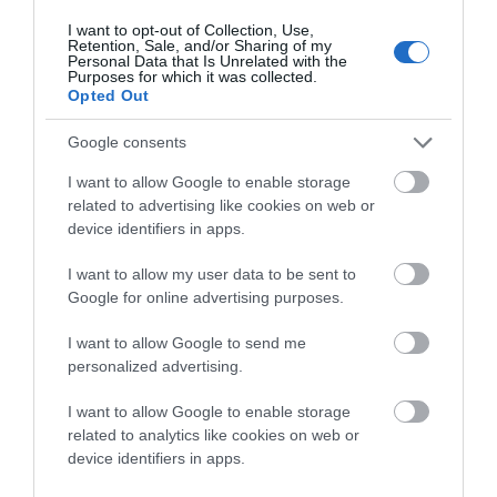
Χωριά, η αυθεντική πλευρά του νησιού
I want to opt-out of Collection, Use,
Retention, Sale, and/or Sharing of my
Αν οι παραλίες είναι η πρώτη εικόνα της Άνδρου, τα χωριά της
Personal Data that Is Unrelated with the
Purposes for which it was collected.
είναι η ουσία της. Διότι εκεί καταλαβαίνεις τι κάνει αυτό το νησί
Opted Out
διαφορετικό: την παρουσία του νερού, την αγροτική ζωή που
Google consents
δεν έχει χαθεί, την αρχιτεκτονική που δεν έχει αλλοιωθεί από
τον μαζικό τουρισμό. Ας δούμε μερικά από αυτά:
I want to allow Google to enable storage
related to advertising like cookies on web or
device identifiers in apps.
I want to allow my user data to be sent to
Google for online advertising purposes.
I want to allow Google to send me
personalized advertising.
I want to allow Google to enable storage
related to analytics like cookies on web or
device identifiers in apps.