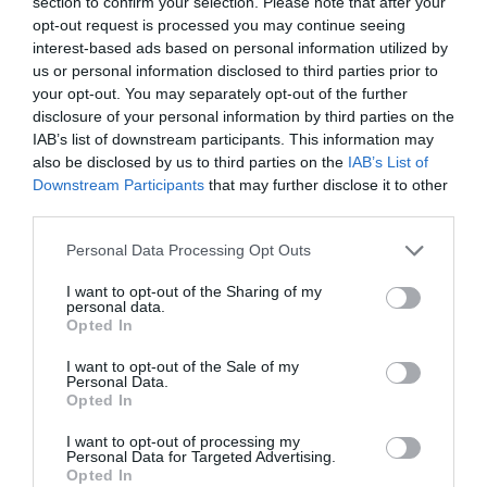
section to confirm your selection. Please note that after your
Και μια και μιλήσαμε για βουτιές, η Άνδρος έχει παραλίες για
opt-out request is processed you may continue seeing
όλα τα γούστα. Οργανωμένες αλλά και απόμακρες για πιο
interest-based ads based on personal information utilized by
us or personal information disclosed to third parties prior to
ψαγμένους. Στις πρώτες συγκαταλέγονται η Χρυσή Άμμος, από
your opt-out. You may separately opt-out of the further
τις πιο γνωστές, με ψιλή άμμο και ρηχά νερά. Ακολουθεί ο
disclosure of your personal information by third parties on the
Άγιος Πέτρος μια μεγάλη παραλία, ιδανική για οικογένειες και
IAB’s list of downstream participants. This information may
also be disclosed by us to third parties on the
IAB’s List of
το Κυπρί με beach bar και θαλάσσια σπορ. Το Μπατσί έχει και
Downstream Participants
that may further disclose it to other
αυτό τη δική του οργανωμένη παραλία και ακολουθούν ο
third parties.
Χαλκολιμνιώνας και οι Αποθήκες.
Please note that this website/app uses one or more Google
Personal Data Processing Opt Outs
services and may gather and store information including but
Για όσους δεν φοβούνται τον χωματόδρομο (βατό σε κάθε
not limited to your visit or usage behaviour. You may click to
I want to opt-out of the Sharing of my
περίπτωση), υπάρχει ο Ζόρκος με άγρια ομορφιά, το Βιτάλι με
personal data.
grant or deny consent to Google and its third-party tags to
Opted In
μοναδικά νερά ή τα Άχλα, από τις πιο εντυπωσιακές παραλίες,
use your data for below specified purposes in below Google
consent section.
με ποτάμι που εκβάλλει στη θάλασσα. Το Συνετί για όσους δεν
I want to opt-out of the Sale of my
Personal Data.
φοβούνται το κύμα και το πολυφωτογραφημένο «Της Γριάς το
Opted In
Πήδημα», με χαρακτηριστικό βραχώδη σχηματισμό.
I want to opt-out of processing my
Personal Data for Targeted Advertising.
Opted In