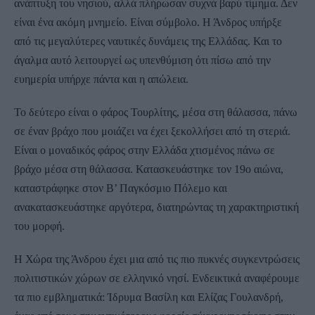
ανάπτυξη του νησιού, αλλά πλήρωσαν συχνά βαρύ τίμημα. Δεν
είναι ένα ακόμη μνημείο. Είναι σύμβολο. Η Άνδρος υπήρξε
από τις μεγαλύτερες ναυτικές δυνάμεις της Ελλάδας. Και το
άγαλμα αυτό λειτουργεί ως υπενθύμιση ότι πίσω από την
ευημερία υπήρχε πάντα και η απώλεια.
Το δεύτερο είναι ο φάρος Τουρλίτης, μέσα στη θάλασσα, πάνω
σε έναν βράχο που μοιάζει να έχει ξεκολλήσει από τη στεριά.
Είναι ο μοναδικός φάρος στην Ελλάδα χτισμένος πάνω σε
βράχο μέσα στη θάλασσα. Κατασκευάστηκε τον 19ο αιώνα,
καταστράφηκε στον Β’ Παγκόσμιο Πόλεμο και
ανακατασκευάστηκε αργότερα, διατηρώντας τη χαρακτηριστική
του μορφή.
Η Χώρα της Άνδρου έχει μια από τις πιο πυκνές συγκεντρώσεις
πολιτιστικών χώρων σε ελληνικό νησί. Ενδεικτικά αναφέρουμε
τα πιο εμβληματικά: Ίδρυμα Βασίλη και Ελίζας Γουλανδρή,