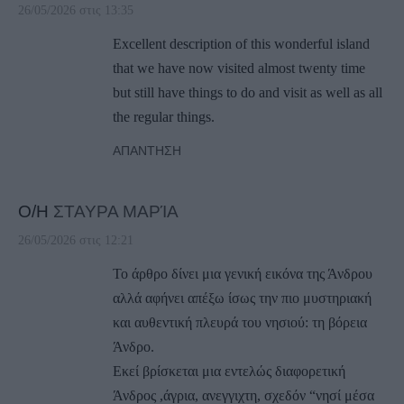
26/05/2026 στις 13:35
Excellent description of this wonderful island
that we have now visited almost twenty time
but still have things to do and visit as well as all
the regular things.
ΑΠΆΝΤΗΣΗ
Ο/Η
ΣΤΑΥΡΑ ΜΑΡΊΑ
26/05/2026 στις 12:21
Το άρθρο δίνει μια γενική εικόνα της Άνδρου
αλλά αφήνει απέξω ίσως την πιο μυστηριακή
και αυθεντική πλευρά του νησιού: τη βόρεια
Άνδρο.
Εκεί βρίσκεται μια εντελώς διαφορετική
Άνδρος ,άγρια, ανεγγιχτη, σχεδόν “νησί μέσα