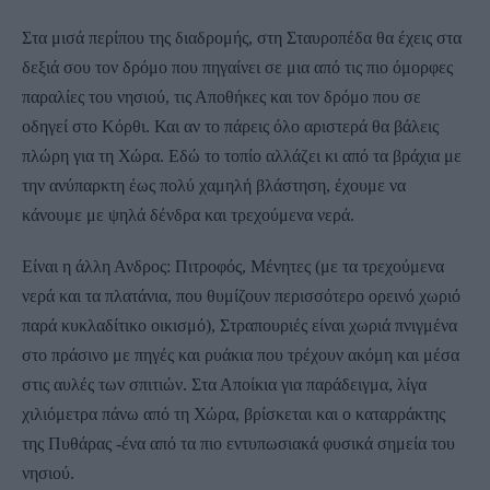
Στα μισά περίπου της διαδρομής, στη Σταυροπέδα θα έχεις στα
δεξιά σου τον δρόμο που πηγαίνει σε μια από τις πιο όμορφες
παραλίες του νησιού, τις Αποθήκες και τον δρόμο που σε
οδηγεί στο Κόρθι. Και αν το πάρεις όλο αριστερά θα βάλεις
πλώρη για τη Χώρα. Εδώ το τοπίο αλλάζει κι από τα βράχια με
την ανύπαρκτη έως πολύ χαμηλή βλάστηση, έχουμε να
κάνουμε με ψηλά δένδρα και τρεχούμενα νερά.
Είναι η άλλη Ανδρος: Πιτροφός, Μένητες (με τα τρεχούμενα
νερά και τα πλατάνια, που θυμίζουν περισσότερο ορεινό χωριό
παρά κυκλαδίτικο οικισμό), Στραπουριές είναι χωριά πνιγμένα
στο πράσινο με πηγές και ρυάκια που τρέχουν ακόμη και μέσα
στις αυλές των σπιτιών. Στα Αποίκια για παράδειγμα, λίγα
χιλιόμετρα πάνω από τη Χώρα, βρίσκεται και ο καταρράκτης
της Πυθάρας -ένα από τα πιο εντυπωσιακά φυσικά σημεία του
νησιού.