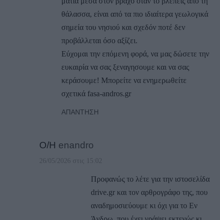
μάτια μέσα στον βράχο όταν το βλέπεις από τη
θάλασσα, είναι από τα πιο ιδιαίτερα γεωλογικά
σημεία του νησιού και σχεδόν ποτέ δεν
προβάλλεται όσο αξίζει.
Εύχομαι την επόμενη φορά, να μας δώσετε την
ευκαιρία να σας ξεναγησουμε και να σας
κεράσουμε! Μπορείτε να ενημερωθείτε
σχετικά fasa-andros.gr
ΑΠΆΝΤΗΣΗ
Ο/Η
enandro
26/05/2026 στις 15:02
Προφανώς το λέτε για την ιστοσελίδα
drive.gr και τον αρθρογράφο της, που
αναδημοσιεύουμε κι όχι για το Εν
Άνδρω, που έχει γράψει εκτενώς κι