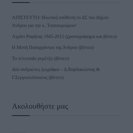
ΑΠΙΣΤΕΥΤΟ: Ιδιωτική υπόθεση το ΔΣ του Δήμου
Άνδρου για την κ. Τσατσομοίρου!
Λιμάνι Ραφήνας 1945-2015 (χρονογράφημα και βίντεο)
Η Μονή Παναχράντου της Άνδρου (βίντεο)
Το τελευταίο ρεμέτζο (βίντεο)
Δύο ανδριώτες ζωγράφοι – Δ.Βαρδακώστας &
Γ.Σεργουλόπουλος (βίντεο)
Ακολουθήστε μας