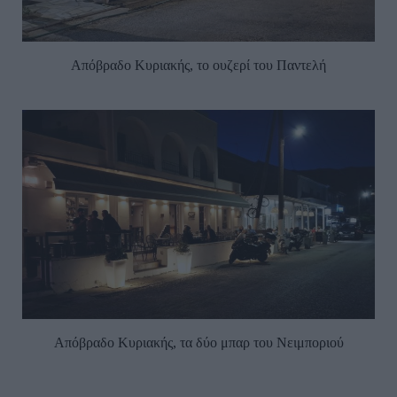
Απόβραδο Κυριακής, το ουζερί του Παντελή
Απόβραδο Κυριακής, τα δύο μπαρ του Νειμποριού