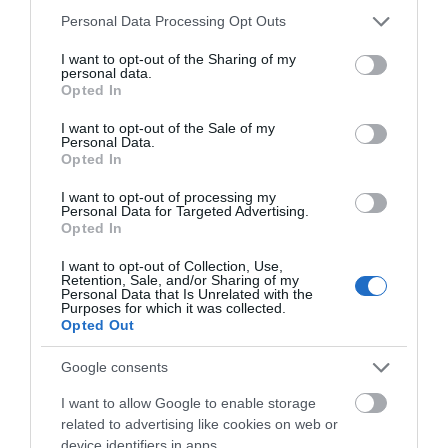
Please note that this website/app uses one or more Google
Personal Data Processing Opt Outs
services and may gather and store information including but
not limited to your visit or usage behaviour. You may click to
I want to opt-out of the Sharing of my
personal data.
grant or deny consent to Google and its third-party tags to
Opted In
use your data for below specified purposes in below Google
Αποθήκευσε το όνομά μου, email, και τον ιστότοπο μου σε
consent section.
I want to opt-out of the Sale of my
Personal Data.
αυτόν τον πλοηγό για την επόμενη φορά που θα σχολιάσω.
Opted In
I want to opt-out of processing my
Personal Data for Targeted Advertising.
Opted In
I want to opt-out of Collection, Use,
Retention, Sale, and/or Sharing of my
Personal Data that Is Unrelated with the
Purposes for which it was collected.
Opted Out
Google consents
I want to allow Google to enable storage
related to advertising like cookies on web or
device identifiers in apps.