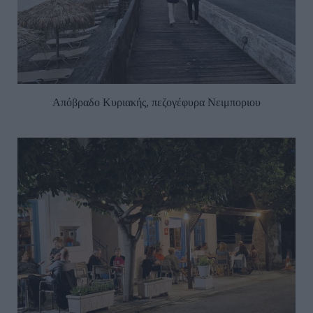
Απόβραδο Κυριακής, πεζογέφυρα Νειμποριου