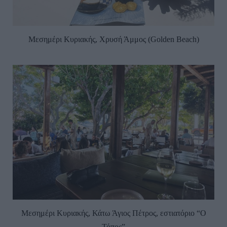
Μεσημέρι Κυριακής, Χρυσή Άμμος (Golden Beach)
Μεσημέρι Κυριακής, Κάτω Άγιος Πέτρος, εστιατόριο “Ο
Τόπος”