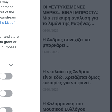
ou may
ΟΙ «ΕΥΤΥΧΙΣΜΕΝΕΣ
 personal
out of the
ΜΕΡΕΣ» ΕΙΝΑΙ ΜΠΡΟΣΤΑ:
 downstream
Μια επίκαιρη ανάλυση για
B’s List of
το λιμάνι της Ραφήνας…
06/08/2026
er and store
Η Άνδρος συνεχίζει να
to grant or
μπαρκάρει…
ed purposes
06/08/2026
Η νεολαία της Άνδρου
είναι εδώ. Χρειάζεται όμως
ευκαιρίες για να φανεί.
05/08/2026
Η Φιλαρμονική του
Μουσικού Συλλόγου