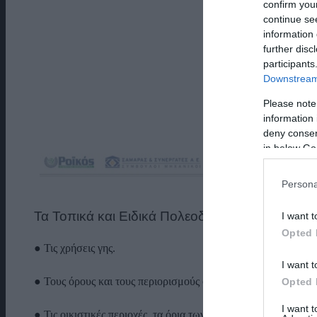
confirm you
continue se
information 
further disc
participants
Downstream 
Please note
information 
deny consent
in below Go
Persona
Τα Τοπικά και Ειδικά Πολεοδομικά Σχέδια (ΤΠΣ
I want t
Opted 
● Τις χρήσεις γης.
I want t
● Τους όρους και τους περιορισμούς στην δόμηση.
Opted 
I want 
● Τις οικιστικές περιοχές, τα όρια των οικισμών και τις περι