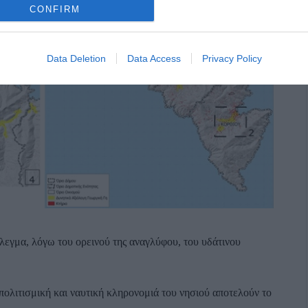
CONFIRM
Data Deletion
Data Access
Privacy Policy
λεγμα, λόγω του ορεινού της αναγλύφου, του υδάτινου
πολιτισμική και ναυτική κληρονομιά του νησιού αποτελούν το