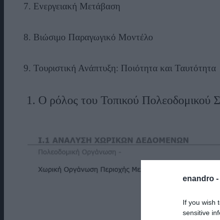
7. Ενεργειακή Μετάβαση
8. Βιώσιμο Παραγωγικό Μοντέλο
9. Τουριστική Ανάπτυξη: Ποιότητα και Ταυτότητα
1. Ο ρόλος του Τοπικού Πολεοδομικού 
enandro 
If you wish 
sensitive in