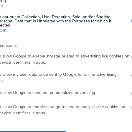
ing.
In
κών δραστηριοτήτων.
o opt-out of Collection, Use, Retention, Sale, and/or Sharing
ersonal Data that Is Unrelated with the Purposes for which it
lected.
αταστάσεις έκτακτης ανάγκης.
Out
ού Σχεδίου (Τ.Π.Σ.)
ως του βασικού εργαλείου, που θα
consents
υ για τις επόμενες δεκαετίες.
o allow Google to enable storage related to advertising like cookies on
evice identifiers in apps.
ικό Πλεονέκτημα και Πυλώνας
o allow my user data to be sent to Google for online advertising
s.
to allow Google to send me personalized advertising.
o allow Google to enable storage related to analytics like cookies on
evice identifiers in apps.