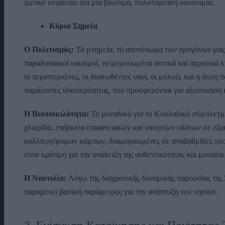
ζωτικό κεφάλαιο για μια βιώσιμη, πολυτομεακή οικονομία.
Κύρια Σημεία
Ο Πολιτισμός:
Τά μνημεία, τό αποτύπωμα των προγόνων μας σ
παραδοσιακοί οικισμοί, τα μεμονωμένα αστικά καί αγροτικά κτί
οι περιστεριώνες, οι διασωθέντες ναοί, οι μύλοι), και η άυλη
παράγοντες ιδιαιτερότητας, που προσφέρονται για αξιοποίηση 
Η Βιοποικιλότητα:
Το μοναδικό για το Κυκλαδικό σύμπλεγμα
χλωρίδα, επάρκεια επιφανειακών και υπογείων υδάτων σε εξαι
καλλιεργήσιμων κάμπων, διαμορφωμένες σε αναβαθμίδες πλαγι
είναι κρίσιμη γιά την ανάδειξη της αυθεντικότητας και μοναδι
Η Ναυτιλία:
Λόγω της διαχρονικής δυναμικής παρουσίας της
παραμένει βασική παράμετρος για την ανάπτυξη του νησιού.