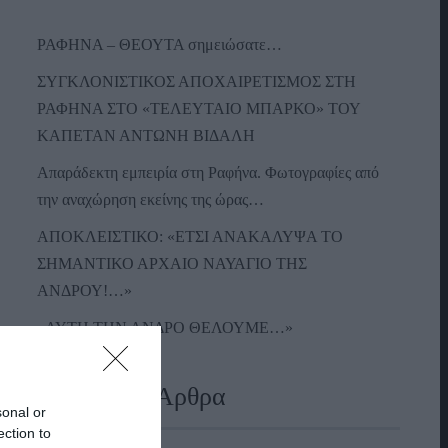
ΡΑΦΗΝΑ – ΘΕΟΥΤΑ σημειώσατε…
ΣΥΓΚΛΟΝΙΣΤΙΚΟΣ ΑΠΟΧΑΙΡΕΤΙΣΜΟΣ ΣΤΗ
ΡΑΦΗΝΑ ΣΤΟ «ΤΕΛΕΥΤΑΙΟ ΜΠΑΡΚΟ» ΤΟΥ
ΚΑΠΕΤΑΝ ΑΝΤΩΝΗ ΒΙΔΑΛΗ
Απαράδεκτη εμπειρία στη Ραφήνα. Φωτογραφίες από
την αναχώρηση εκείνης της ώρας…
ΑΠΟΚΛΕΙΣΤΙΚΟ: «ΕΤΣΙ ΑΝΑΚΑΛΥΨΑ ΤΟ
ΣΗΜΑΝΤΙΚΟ ΑΡΧΑΙΟ ΝΑΥΑΓΙΟ ΤΗΣ
ΑΝΔΡΟΥ!…»
«ΑΥΤΗ ΤΗΝ ΑΝΔΡΟ ΘΕΛΟΥΜΕ…»
Πρόσφατα Άρθρα
sonal or
ection to