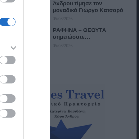
Άνδρου τίμησε τον
μοναδικό Γιώργο Κατσαρό
05/08/2026
ΡΑΦΗΝΑ – ΘΕΟΥΤΑ
σημειώσατε…
05/08/2026