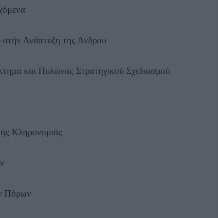
χόμενα
ύ στήν Ανάπτυξη της Άνδρου
έκτημα και Πυλώνας Στρατηγικού Σχεδιασμού
ικής Κληρονομιάς
ν
ών Πόρων