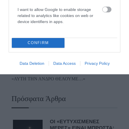
ΡΑΦΗΝΑ – ΘΕΟΥΤΑ σημειώσατε…
I want to allow Google to enable storage
related to analytics like cookies on web or
ΣΥΓΚΛΟΝΙΣΤΙΚΟΣ ΑΠΟΧΑΙΡΕΤΙΣΜΟΣ ΣΤΗ
device identifiers in apps.
ΡΑΦΗΝΑ ΣΤΟ «ΤΕΛΕΥΤΑΙΟ ΜΠΑΡΚΟ» ΤΟΥ
ΚΑΠΕΤΑΝ ΑΝΤΩΝΗ ΒΙΔΑΛΗ
Απαράδεκτη εμπειρία στη Ραφήνα. Φωτογραφίες από την
CONFIRM
αναχώρηση εκείνης της ώρας…
ΑΠΟΚΛΕΙΣΤΙΚΟ: «ΕΤΣΙ ΑΝΑΚΑΛΥΨΑ ΤΟ
Data Deletion
Data Access
Privacy Policy
ΣΗΜΑΝΤΙΚΟ ΑΡΧΑΙΟ ΝΑΥΑΓΙΟ ΤΗΣ ΑΝΔΡΟΥ!…»
«ΑΥΤΗ ΤΗΝ ΑΝΔΡΟ ΘΕΛΟΥΜΕ…»
Πρόσφατα Άρθρα
ΟΙ «ΕΥΤΥΧΙΣΜΕΝΕΣ
ΜΕΡΕΣ» ΕΙΝΑΙ ΜΠΡΟΣΤΑ: