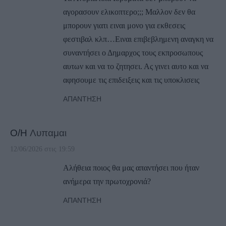
αγορασουν ελικοπτερο;;; Μαλλον δεν θα
μπορουν γιατι ειναι μονο για εκθεσεις
φεστιβαλ κλπ…Ειναι επιβεβλημενη αναγκη να
συναντήσει ο Δημαρχος τους εκπροσωπους
αυτων και να το ζητησει. Ας γινει αυτο και να
αφησουμε τις επιδειξεις και τις υποκλισεις
ΑΠΆΝΤΗΣΗ
Ο/Η
Λυπαμαι
12/06/2026 στις 19:59
Αλήθεια ποιος θα μας απαντήσει που ήταν
ανήμερα την πρωτοχρονιά?
ΑΠΆΝΤΗΣΗ