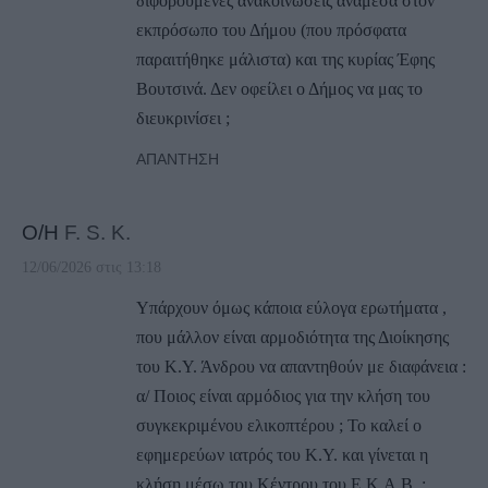
διφορούμενες ανακοινώσεις ανάμεσα στον
εκπρόσωπο του Δήμου (που πρόσφατα
παραιτήθηκε μάλιστα) και της κυρίας Έφης
Βουτσινά. Δεν οφείλει ο Δήμος να μας το
διευκρινίσει ;
ΑΠΆΝΤΗΣΗ
Ο/Η
F. S. K.
12/06/2026 στις 13:18
Υπάρχουν όμως κάποια εύλογα ερωτήματα ,
που μάλλον είναι αρμοδιότητα της Διοίκησης
του Κ.Υ. Άνδρου να απαντηθούν με διαφάνεια :
α/ Ποιος είναι αρμόδιος για την κλήση του
συγκεκριμένου ελικοπτέρου ; Το καλεί ο
εφημερεύων ιατρός του Κ.Υ. και γίνεται η
κλήση μέσω του Κέντρου του Ε.Κ.Α.Β. ;