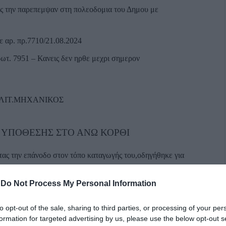
ιες την παρεπεμψαν στη πολεοδομια του Δημου με
 αρ. πρ.7710/21.08.2024
ρωτ. 7951 – Κανεις δεν ηρθε μεχρι σημερον
ΠΟΛΙΤ.ΜΗΧΑΝΙΚΟΣ
Σ ΥΠΟΘΕΣΗΣ ΣΤΟ ΑΝΩ ΚΟΡΘΙ
ας την επάνοδο στον τόπο καταγωγής του,οδηγήθηκε για
ην έντονη ανάπτυξη του ΟΡΜΟΥ όλα τα μαγαζιά είχαν
σε.Ο τόπος ήταν ερειπωμένος και ακατοίκητος παρά ταύτα ο
-
Do Not Process My Personal Information
εί τα επόμενα 15 καλοκαίρια της ζωής του.Η κατασκευή της
to opt-out of the sale, sharing to third parties, or processing of your per
 πρόσβαση, όλα τα υλικά ανοικοδόμησης έρχονταν από τη
formation for targeted advertising by us, please use the below opt-out s