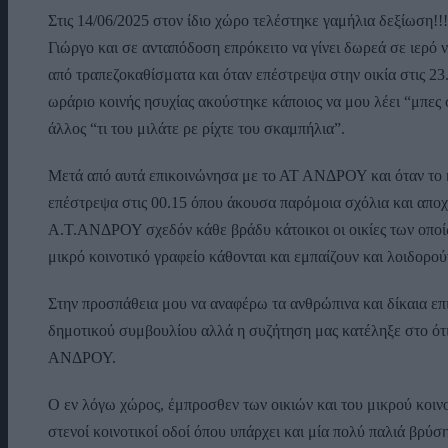
Στις 14/06/2025 στον ίδιο χώρο τελέστηκε γαμήλια δεξίωση!!!
Γιώργο και σε ανταπόδοση επρόκειτο να γίνει δωρεά σε ιερό 
από τραπεζοκαθίσματα και όταν επέστρεψα στην οικία στις 23
ωράριο κοινής ησυχίας ακούστηκε κάποιος να μου λέει “μπες 
άλλος “τι του μιλάτε ρε ρίχτε του σκαμπήλια”.
Μετά από αυτά επικοινώνησα με το ΑΤ ΑΝΔΡΟΥ και όταν το 
επέστρεψα στις 00.15 όπου άκουσα παρόμοια σχόλια και αποχ
Α.Τ.ΑΝΔΡΟΥ σχεδόν κάθε βράδυ κάτοικοι οι οικίες των οποίω
μικρό κοινοτικό γραφείο κάθονται και εμπαίζουν και λοιδορού
Στην προσπάθεια μου να αναφέρω τα ανθρώπινα και δίκαια επ
δημοτικού συμβουλίου αλλά η συζήτηση μας κατέληξε στο ότι
ΑΝΔΡΟΥ.
Ο εν λόγω χώρος, έμπροσθεν των οικιών και του μικρού κοινο
στενοί κοινοτικοί οδοί όπου υπάρχει και μία πολύ παλιά βρύσ