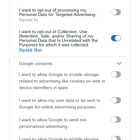
Keep
I want to opt-out of processing my
Secret
Personal Data for Targeted Advertising.
Opted In
Πλοήγηση
I want to opt-out of Collection, Use,
1
…
34
35
36
Retention, Sale, and/or Sharing of my
Personal Data that Is Unrelated with the
άρθρων
Purposes for which it was collected.
Opted Out
Google consents
I want to allow Google to enable storage
related to advertising like cookies on web or
device identifiers in apps.
I want to allow my user data to be sent to
Google for online advertising purposes.
I want to allow Google to send me
personalized advertising.
I want to allow Google to enable storage