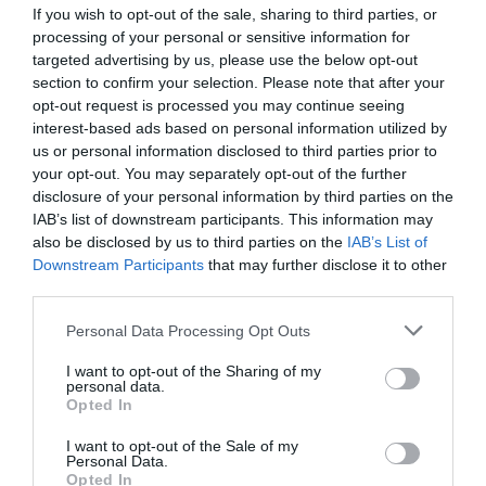
If you wish to opt-out of the sale, sharing to third parties, or
Τώρα
processing of your personal or sensitive information for
Χωριάτες
targeted advertising by us, please use the below opt-out
Παζαρεύουν
section to confirm your selection. Please note that after your
Κατηγορία:
ΧΡΟΝΟΓΡΑΦΗΜΑΤΑ
Δημοσίευση: 25/10/2013
Τα
opt-out request is processed you may continue seeing
Σχόλια: 0
Τσιμέντα..”
interest-based ads based on personal information utilized by
us or personal information disclosed to third parties prior to
The island the Greeks keep
your opt-out. You may separately opt-out of the further
secret
disclosure of your personal information by third parties on the
IAB’s list of downstream participants. This information may
also be disclosed by us to third parties on the
IAB’s List of
Published at 4:01PM, October 25 2013 Only private
Downstream Participants
that may further disclose it to other
boats and a few foreign tourists make it to Andros. Kate
third parties.
Quill visits a place they call ‘the dream’ Don’t plan to do
Please note that this website/app uses one or more Google
Personal Data Processing Opt Outs
much while you’re at Onar. It’s not that kind of place.
services and may gather and store information including but
not limited to your visit or usage behaviour. You may click to
I want to opt-out of the Sharing of my
Time is so slow here you lose interest in checking it.
personal data.
grant or deny consent to Google and its third-party tags to
The
There…
Opted In
CONTINUE READING
use your data for below specified purposes in below Google
Island
consent section.
I want to opt-out of the Sale of my
The
Personal Data.
Greeks
Opted In