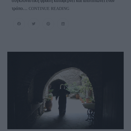
συγκλονιστική φράση καταφέρνει και αποτυπώνει έναν
“Αν
τρόπο…
CONTINUE READING
Μιλούσαμε
Μόσχα…”