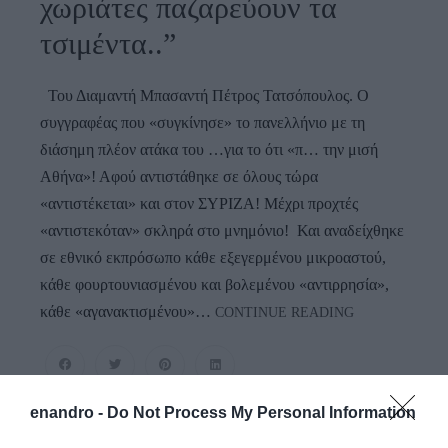
χωριάτες παζαρεύουν τα
τσιμέντα..”
Του Διαμαντή Μπασαντή Πέτρος Τατσόπουλος. Ο
συγγραφέας που «συγκίνησε» το πανελλήνιο με τη
διάσημη πλέον ατάκα του …για το ότι «π… την μισή
Αθήνα»! Αφού αντιστάθηκε σε όλους τώρα
«αντιστέκεται» και στον ΣΥΡΙΖΑ! Μέχρι προχτές
«αντιστεκόταν» σκληρά στο μνημόνιο! Και αναδείχθηκε
σε εθνικό εκπρόσωπο κάθε εξεγερμένου μικροαστού,
κάθε φουρτουνιασμένου και βολεμένου «αντιρρησία»,
“Εκεί
κάθε «αγανακτισμένου»…
CONTINUE READING
Που
Φύτρωνε
Φλισκούνι
Και
enandro -
Do Not Process My Personal Information
Άγρια
Μέντα…