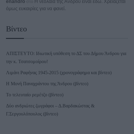
enandro
στο
Η νεολαία της Άνδρου είναι εδώ. Χρειάζεται
όμως ευκαιρίες για να φανεί.
Βίντεο
ΑΠΙΣΤΕΥΤΟ: Ιδιωτική υπόθεση το ΔΣ του Δήμου Άνδρου για
την κ. Τσατσομοίρου!
Λιμάνι Ραφήνας 1945-2015 (χρονογράφημα και βίντεο)
Η Μονή Παναχράντου της Άνδρου (βίντεο)
Το τελευταίο ρεμέτζο (βίντεο)
Δύο ανδριώτες ζωγράφοι – Δ.Βαρδακώστας &
Γ.Σεργουλόπουλος (βίντεο)