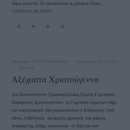
γύρω γνωστοί. Οι τακτικοί και οι μόνιμοι. Όλοι…
Η
CONTINUE READING
Άνδρος
Του
Χειμώνα
Κατηγορία:
ΧΡΟΝΟΓΡΑΦΗΜΑΤΑ
Δημοσίευση: 28/12/2013
Σχόλια: 0
Αξέχαστα Χριστούγεννα
Του Κωνσταντίνου Τριανταφυλλάκη Πρώτη Γυμνασίου.
Παραμονές Χριστουγέννων το Γυμνάσιο Αρρένων πήγε
για εκκλησιασμό. Θα χοροστατούσε ο Επίσκοπος. Από
πάνω, επιβλητικό, ακοίμητος φρουρός και μάρτυς
περασμένης δόξας, υψώνονταν το Κάστρο του