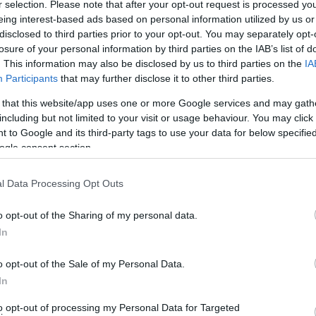
r selection. Please note that after your opt-out request is processed y
Σχόλια: 2
eing interest-based ads based on personal information utilized by us or
ΝΗΣΙΑ ΥΠΟ ΠΟΛΙΟΡΚΙΑ:
disclosed to third parties prior to your opt-out. You may separately opt-
losure of your personal information by third parties on the IAB’s list of
Η ελεύθερη βόσκηση σε
. This information may also be disclosed by us to third parties on the
IA
Participants
that may further disclose it to other third parties.
Τήνο, Σίφνο, Άνδρο…
 that this website/app uses one or more Google services and may gath
including but not limited to your visit or usage behaviour. You may click 
Γράφει η Αναστασία Καραδημήτρη
 to Google and its third-party tags to use your data for below specifi
ΑΝΑΔΗΜΟΣΙΕΥΣΗ – ΒΙΩΣΙΜΕΣ ΚΥΚΛΑΔΕΣ Στις
ogle consent section.
Κυκλάδες, ο πληθυσμός των κατσικιών έχει φτάσει τις
δεκάδες χιλιάδες, δημιουργώντας μια από τις πιο
l Data Processing Opt Outs
πιεστικές περιβαλλοντικές και κοινωνικές προκλήσεις
o opt-out of the Sharing of my personal data.
για νησιά όπως η Τήνος, η Σίφνος και η Άνδρος. «Ό,τι δε
In
χτίζεται για να εξυπηρετήσει τον τουρισμό,
καταστρέφεται από τα κατσίκια», λέει στις «Βιώσιμες
o opt-out of the Sale of my Personal Data.
ΝΗΣΙΑ
Κυκλάδες»…
CONTINUE READING
In
ΥΠΟ
ΠΟΛΙΟΡΚΙΑ:
to opt-out of processing my Personal Data for Targeted