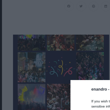
enandro 
If you wish 
sensitive in