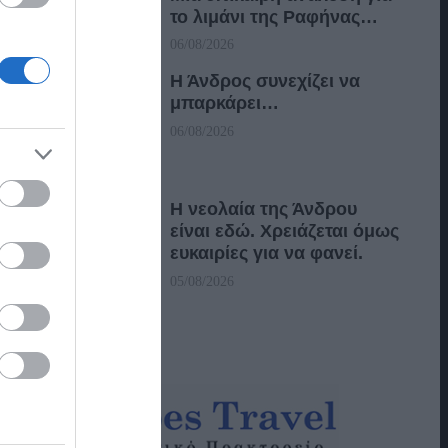
το λιμάνι της Ραφήνας…
06/08/2026
Η Άνδρος συνεχίζει να
μπαρκάρει…
06/08/2026
Η νεολαία της Άνδρου
είναι εδώ. Χρειάζεται όμως
ευκαιρίες για να φανεί.
05/08/2026