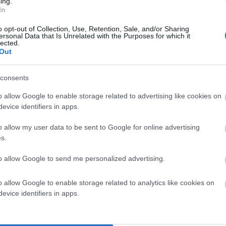
ing.
Η
In
Ελεύθερη
Βόσκηση
o opt-out of Collection, Use, Retention, Sale, and/or Sharing
ersonal Data that Is Unrelated with the Purposes for which it
Σε
lected.
Τήνο,
Out
Σίφνο,
Άνδρο…
consents
o allow Google to enable storage related to advertising like cookies on
evice identifiers in apps.
o allow my user data to be sent to Google for online advertising
s.
to allow Google to send me personalized advertising.
o allow Google to enable storage related to analytics like cookies on
evice identifiers in apps.