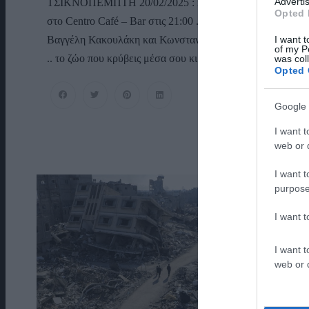
Advertis
ΤΣΙΚΝΟΠΕΜΠΤΗ 20/02/2025 : masque Tsiknoparty
Opted 
στο Centro Café – Bar στις 21:00 . Με τους υπέροχους :
I want t
Βαγγέλη Κακουλάκη και Κωνσταντίνο Δάλλα ! Ντύσου
of my P
.. το ζώο που κρύβεις μέσα σου κι έλα ! Είσοδος 5€
was col
Opted 
Google 
I want t
web or d
I want t
purpose
I want 
I want t
web or d