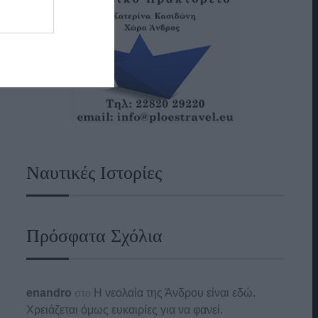
Ναυτικές Ιστορίες
Πρόσφατα Σχόλια
enandro
στο
Η νεολαία της Άνδρου είναι εδώ.
Χρειάζεται όμως ευκαιρίες για να φανεί.