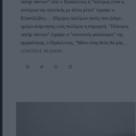
πατήρ πάντων” είπε ο Ηράκλειτος ή “πόλεμος είναι η
συνέχεια της πολιτικής με άλλα μέσα” έγραψε ο
Κλαούζεβιτς… (Ημέρες πολέμων αυτές που ζούμε,
ημέρα ανάμνησης ενός πολέμου η σημερινή. “Πόλεμος
πατήρ πάντων” έγραψε ο “σκοτεινός φιλόσοφος” της
αρχαιότητας, ο Ηράκλειτος. “Μόνο ένας θεός θα μάς…
ΜΕΣΑΝΑΤΟΛΙΚΟ
CONTINUE READING
&
ΚΥΠΡΙΑΚΟ:
Μόνο
Ένας
Θεός
Θα
Μάς
Σώσει
Ή
Μπορούμε
Να
Σωθούμε