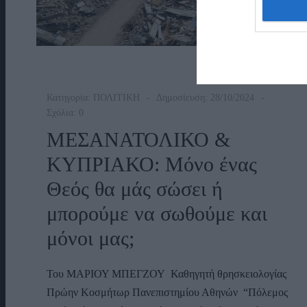
Κατηγορία:
ΠΟΛΙΤΙΚΗ
Δημοσίευση: 28/10/2024
Σχόλια: 0
ΜΕΣΑΝΑΤΟΛΙΚΟ &
ΚΥΠΡΙΑΚΟ: Μόνο ένας
Θεός θα μάς σώσει ή
μπορούμε να σωθούμε και
μόνοι μας;
Του ΜΑΡΙΟΥ ΜΠΕΓΖΟΥ Καθηγητή θρησκειολογίας
Πρώην Κοσμήτωρ Πανεπιστημίου Αθηνών “Πόλεμος