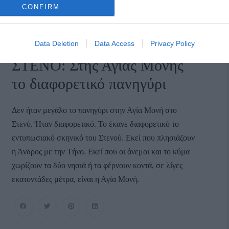
CONFIRM
Κατηγορία:
ΚΟΙΝΩΝΙΑ
Δημοσίευση: 18/08/2024
Data Deletion
Data Access
Privacy Policy
Σχόλια: 0
ΣΤΕΝΟ: Στης Αγίας Μόνης
το διαφορετικό πανηγύρι
Δεν ήταν μεγάλο το πανηγύρι στην Αγία Μονή στο
Στενό. Ήταν διαφορετικό. Το έκανε διαφορετικό το
εντυπωσιακό σκηνικό του Στενού. Εκεί που πλησιάζουν
η Άνδρος με την Τήνο. Εκεί που οι άνεμοι και το κύμα
χωρίζουν τα δύο νησιά ή τα φέρνουν κοντά, σε λίγες
εκατοντάδες μέτρα, είναι η Αγία Μονή.