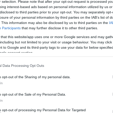
r selection. Please note that after your opt-out request is processed y
eing interest-based ads based on personal information utilized by us or
disclosed to third parties prior to your opt-out. You may separately opt-
Κατηγορία:
ΚΟΙΝΩΝΙΑ
Δημοσίευση: 05/08/2026
losure of your personal information by third parties on the IAB’s list of
Σχόλια: 21
. This information may also be disclosed by us to third parties on the
IA
Participants
that may further disclose it to other third parties.
ΡΑΦΗΝΑ – ΘΕΟΥΤΑ
 that this website/app uses one or more Google services and may gath
σημειώσατε…
including but not limited to your visit or usage behaviour. You may click 
 to Google and its third-party tags to use your data for below specifi
Ραφήνα, 4η Αυγούστου απόγευμα, ώρα 17:15, το πλοίο
ogle consent section.
ολοκληρώνει την φόρτωση με πλήρες γκαράζ.
l Data Processing Opt Outs
Φορτώνει πλεόν στην ράμπα και στον καταπέλτη!
Εντάξει έγινε χαμός στη Ραφήνα την Κυριακή 2
o opt-out of the Sharing of my personal data.
Αυγούστου 2026. Οι αναγνώστες μας ήταν παρόντες και
In
το κατέγραψαν. Oι ευθύνες – τουλάχιστον
δημοσιογραφικά – χρεώθηκαν. Πρωταθλητής ο άσχετος
o opt-out of the Sale of my Personal Data.
υπουργός Ναυτιλίας Β. Κικίλιας, που ξεπέρασε…
In
ΡΑΦΗΝΑ
CONTINUE READING
to opt-out of processing my Personal Data for Targeted
–