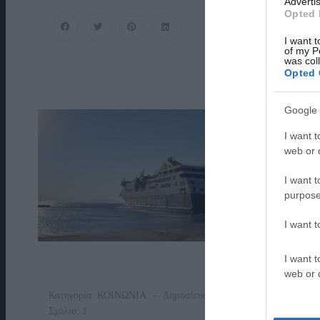
Advertis
Νεολαία
Opted 
Της
Άνδρου
I want t
of my P
Είναι
was col
Εδώ.
Opted 
Χρειάζεται
Όμως
Google 
Ευκαιρίες
Για
I want t
web or d
Να
Φανεί.
I want t
purpose
I want 
I want t
web or d
Κατηγορία:
ΚΟΙΝΩΝΙΑ
Δημοσίευση: 05/08/2026
Σχόλιο: 1