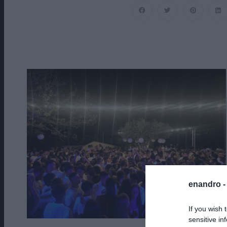
Ένα
Βαθυστόχαστο
Έργο
Του
Μπέκετ
enandro 
If you wish 
sensitive in