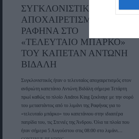
ΣΥΓΚΛΟΝΙΣΤΙΚΟΣ
ΑΠΟΧΑΙΡΕΤΙΣΜΟΣ ΣΤΗ
ΡΑΦΗΝΑ ΣΤΟ
«ΤΕΛΕΥΤΑΙΟ ΜΠΑΡΚΟ»
ΤΟΥ ΚΑΠΕΤΑΝ ΑΝΤΩΝΗ
ΒΙΔΑΛΗ
Συγκλονιστικός ήταν ο τελευταίος αποχαιρετισμός στον
ανδριώτη καπετάνιο Αντώνη Βιδάλη σήμερα Τετάρτη
πρωί καθώς το πλοίο Andros King ξεκίναγε με την σορό
του μεταστάντος από το λιμάνι της Ραφήνας για το
«τελευταίο μπάρκο» του καπετάνιου στην ιδιαιτέρα
πατρίδα του, τις Στενιές της Άνδρου. Όλα τα πλοία που
ήταν σήμερα 5 Αυγούστου στις 08:00 στο λιμάνι…
ΣΥΓΚΛΟΝΙΣΤΙΚΟΣ