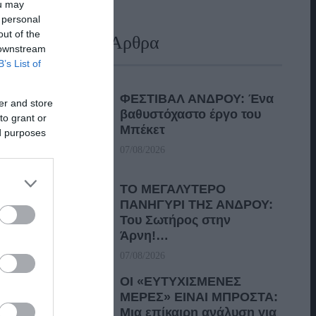
ou may
 personal
out of the
Πρόσφατα Άρθρα
 downstream
B’s List of
ΦΕΣΤΙΒΑΛ ΑΝΔΡΟΥ: Ένα
er and store
βαθυστόχαστο έργο του
to grant or
Μπέκετ
ed purposes
07/08/2026
ΤΟ ΜΕΓΑΛΥΤΕΡΟ
ΠΑΝΗΓΥΡΙ ΤΗΣ ΑΝΔΡΟΥ:
Του Σωτήρος στην
Άρνη!…
07/08/2026
ΟΙ «ΕΥΤΥΧΙΣΜΕΝΕΣ
ΜΕΡΕΣ» ΕΙΝΑΙ ΜΠΡΟΣΤΑ:
Μια επίκαιρη ανάλυση για