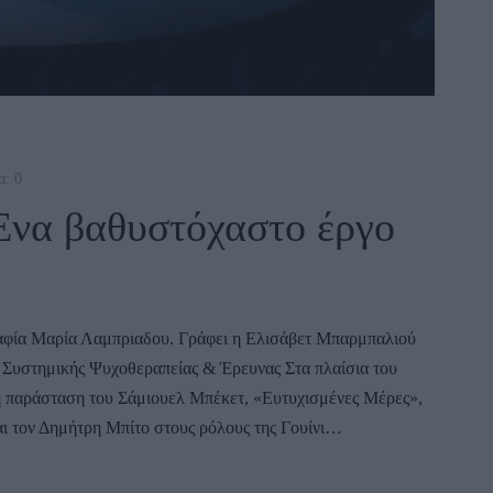
α: 0
α βαθυστόχαστο έργο
αφία Μαρία Λαμπριαδου. Γράφει η Ελισάβετ Μπαρμπαλιού
Συστημικής Ψυχοθεραπείας & Έρευνας Στα πλαίσια του
 παράσταση του Σάμιουελ Μπέκετ, «Ευτυχισμένες Μέρες»,
ι τον Δημήτρη Μπίτο στους ρόλους της Γουίνι…