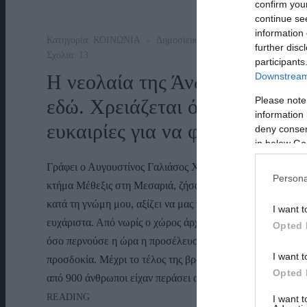
confirm you
continue se
information 
Κατηγορία:
ΚΟΙΝΩΝΙΑ
Δημοσίευση: 05/08/2026
further disc
Σχόλια: 13
participants
Downstream 
Η νεολαία της Άνδρου είναι
Please note
εδώ. Χρειάζεται όμως
information 
ευκαιρίες για να φανεί.
deny consent
in below Go
Γράφει ο Αυγουστίνος Γαλιάσος Χθες το βράδυ, στο
Persona
κτήμα Μέθεξις στη Μεσαριά, ζήσαμε μια εικόνα που,
κατά τη γνώμη μου, αξίζει να μας προβληματίσει
I want t
ευχάριστα. Από νωρίς ο χώρος άρχισε να γεμίζει και
Opted 
όσο περνούσε η ώρα η προσέλευση ξεπερνούσε κάθε
I want t
προσδοκία. Μέχρι το τέλος της βραδιάς, περισσότεροι
Opted 
από 900 άνθρωποι είχαν περάσει από το…
CONTINUE
Η
READING
I want 