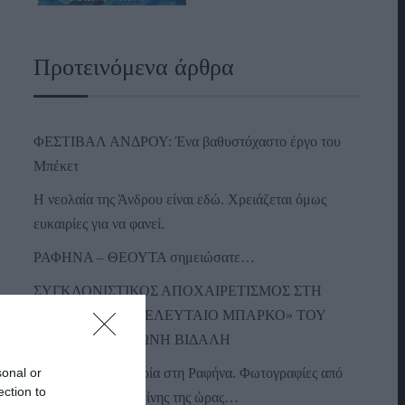
Προτεινόμενα άρθρα
ΦΕΣΤΙΒΑΛ ΑΝΔΡΟΥ: Ένα βαθυστόχαστο έργο του
Μπέκετ
Η νεολαία της Άνδρου είναι εδώ. Χρειάζεται όμως
ευκαιρίες για να φανεί.
ΡΑΦΗΝΑ – ΘΕΟΥΤΑ σημειώσατε…
ΣΥΓΚΛΟΝΙΣΤΙΚΟΣ ΑΠΟΧΑΙΡΕΤΙΣΜΟΣ ΣΤΗ
ΡΑΦΗΝΑ ΣΤΟ «ΤΕΛΕΥΤΑΙΟ ΜΠΑΡΚΟ» ΤΟΥ
ΚΑΠΕΤΑΝ ΑΝΤΩΝΗ ΒΙΔΑΛΗ
sonal or
Απαράδεκτη εμπειρία στη Ραφήνα. Φωτογραφίες από
ection to
την αναχώρηση εκείνης της ώρας…