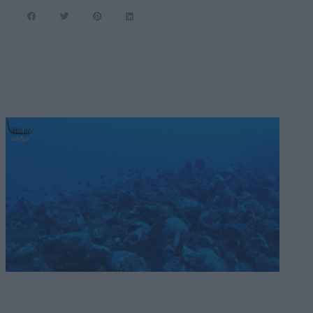
Στη
Ραφήνα.
Φωτογραφίες
Από
Την
Αναχώρηση
Εκείνης
Της
Ώρας…