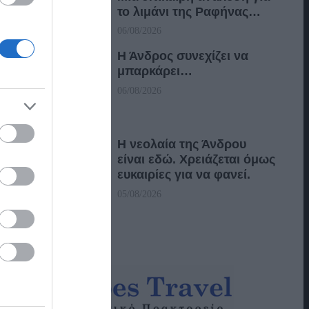
το λιμάνι της Ραφήνας…
06/08/2026
Η Άνδρος συνεχίζει να
μπαρκάρει…
06/08/2026
Η νεολαία της Άνδρου
είναι εδώ. Χρειάζεται όμως
ευκαιρίες για να φανεί.
05/08/2026