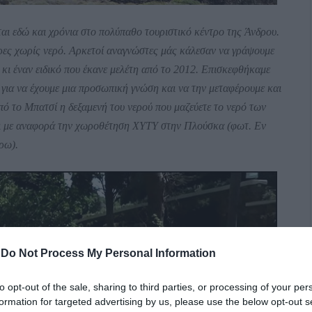
ται εδώ και χρόνια στο πολύπαθο τουριστικό κέντρο της Άνδρου.
ρες χωρίς νερό. Αρκετοί αναγνώστες μάς κάλεσαν να γράψουμε
κι έναν ειδικό που έκανε μελέτη από το 2012. Επισκεφθήκαμε
 για να έχουμε μια προσωπική γνώση και να την μεταφέρουμε και
ό το Μπατσί η δεξαμενή του νερού που μαζεύετε το νερό των
ίνει με αναφορά την χωροθέτηση ΧΥΤΥ στην Πλούσκα (φωτ. Εν
ρω).
-
Do Not Process My Personal Information
to opt-out of the sale, sharing to third parties, or processing of your per
formation for targeted advertising by us, please use the below opt-out s