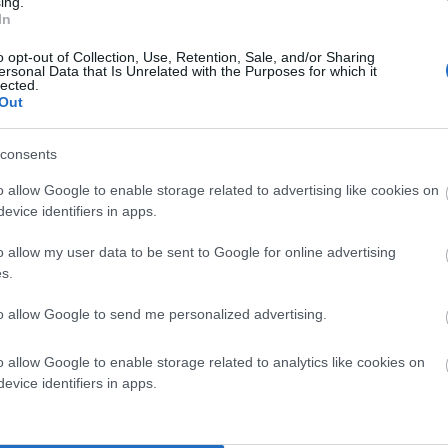
ing.
In
o opt-out of Collection, Use, Retention, Sale, and/or Sharing
ersonal Data that Is Unrelated with the Purposes for which it
lected.
Out
consents
o allow Google to enable storage related to advertising like cookies on
evice identifiers in apps.
o allow my user data to be sent to Google for online advertising
s.
to allow Google to send me personalized advertising.
o allow Google to enable storage related to analytics like cookies on
evice identifiers in apps.
λατα. Ρωτήσαμε μηχανικό που έχει ασχοληθεί με το πρόβλημα το
το Μπατσί ασχολήθηκα το 2012 και η αυτοψία που έκανα με τον