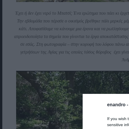
Έχει ή δεν έχει νερό το Μπατσί; Ένα ερώτημα που πάει κι έρχε
Την εβδομάδα που πέρασε ο οικισμός βρέθηκε πάλι μερκές μέ
κάτι. Αποφασίσαμε να κάνουμε μια έρυνα και να ρωτλησουμε 
απροειδοποίητα τα σημεία που γίνονται τα έργα αποκατάστασης
σε εσάς. Στη φωτογραφία – στην κορυφή του λόφου πάνω απ
γετρήσεων της Αγίας για τις οποίες τόσος θόρυβος έχει γ
Άνδ
enandro 
If you wish 
sensitive in