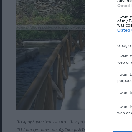
Advertis
Opted 
I want t
of my P
was col
Opted 
Google 
I want t
web or d
I want t
purpose
I want 
I want t
web or d
Το πρόβλημα είναι γνωστό: Το νερό στο Μπατσί έχει πολλά ά
2012 και έχει κάνει και σχετική μελέτη. Η άπάντηση του:
«Με 