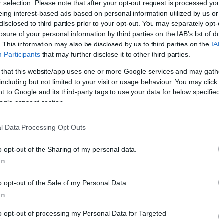
r selection. Please note that after your opt-out request is processed y
eing interest-based ads based on personal information utilized by us or
disclosed to third parties prior to your opt-out. You may separately opt-
losure of your personal information by third parties on the IAB’s list of
. This information may also be disclosed by us to third parties on the
IA
Participants
that may further disclose it to other third parties.
 that this website/app uses one or more Google services and may gath
including but not limited to your visit or usage behaviour. You may click 
 to Google and its third-party tags to use your data for below specifi
ogle consent section.
l Data Processing Opt Outs
ρεις τομές και σωλήνες όπου κατεβαίνει το νερό της δεξαμενής.
o opt-out of the Sharing of my personal data.
ηγός εκεί παρουσιάζεται το μεγαλύτερο πρόβλημα. Αλλάχθηκαν
In
 νερό τρέχει κανονικά στο Μπατσί (φωτ. Εν Άνδρω).
o opt-out of the Sale of my Personal Data.
In
to opt-out of processing my Personal Data for Targeted