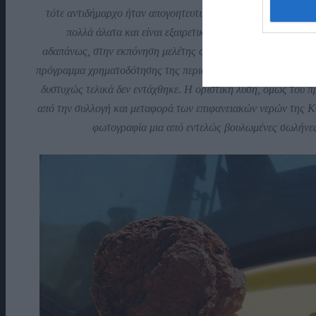
τότε αντιδήμαρχο ήταν απογοητευτική. Το κύριο πρόβλημα εί
πολλά άλατα και είναι εξαιρετικά σκληρό. Στη συνέχεια
αδαπάνως, στην εκπόνηση μελέτης αφαλάτωσης του νερού των
πρόγραμμα χρηματοδότησης της περιφέρειας και να υλοποιηθεί.
δυστυχώς τελικά δεν εντάχθηκε.
Η οριστική λύση, όμως του π
από την συλλογή και μεταφορά των επιφανειακών νερών της Κ
φωτογραφία μια από εντελώς βουλωμένες σωλήνες 