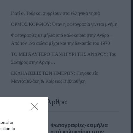
Γιατί οι Τούρκοι συρρέουν στα ελληνικά νησιά
ΟΡΜΟΣ ΚΟΡΘΙΟΥ: Όταν η φωτογραφία γίνεται μνήμη
Φωτογραφίες-κειμήλια από καλοκαίρια στην Άνδρο –
Από τον 19ο αιώνα μέχρι και την δεκαετία του 1970
ΤΟ ΜΕΓΑΛΥΤΕΡΟ ΠΑΝΗΓΥΡΙ ΤΗΣ ΑΝΔΡΟΥ: Του
Σωτήρος στην Άρνη!…
ΕΚΔΗΛΩΣΕΙΣ ΤΩΝ ΗΜΕΡΩΝ: Παγοποιείο
Μαντζαβελάκη & Καΐρειος Βιβλιοθήκη
Πρόσφατα Άρθρα
sonal or
Φωτογραφίες-κειμήλια
ection to
από καλοκαίρια στην