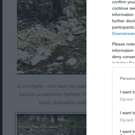
confirm you
continue se
information 
further disc
participants
Downstream 
Please note
information 
deny consent
in below Go
Persona
Σε ένα σημείο –
στην άκρη του χωμάτινου δρόμου
– υπήρχαν τ
I want t
Εκεί ρέει με μικρότερη ταχύτητα. Όπως μάς εξήγησε ο εργοδ
Opted 
πολλές βουλωμένες σψλήνες επί τρεις μέρες και το
I want t
Opted 
I want 