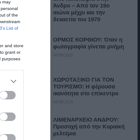
ou may
Άνδρο – Από τον 19ο
 personal
αιώνα μέχρι και την
out of the
δεκαετία του 1970
 downstream
B’s List of
08/08/2026
ΟΡΜΟΣ ΚΟΡΘΙΟΥ: Όταν η
er and store
φωτογραφία γίνεται μνήμη
to grant or
08/08/2026
ed purposes
ΧΩΡΟΤΑΞΙΚΟ ΓΙΑ ΤΟΝ
ΤΟΥΡΙΣΜΟ: Η φέρουσα
ικανότητα στο επίκεντρο
08/08/2026
ΛΙΜΕΝΑΡΧΕΙΟ ΑΝΔΡΟΥ:
Προσοχή από την Κυριακή
μελτέμια